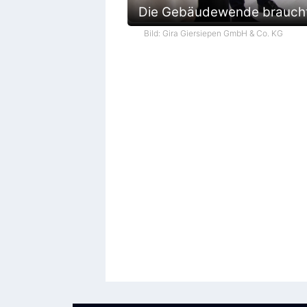
Die Gebäudewende braucht 
Bild: Gira Giersiepen GmbH & Co. KG