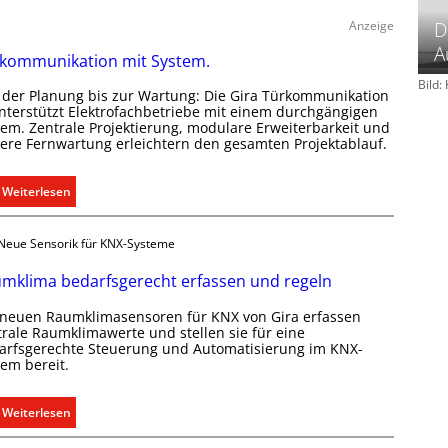
D
Anzeige
A
kommunikation mit System.
Bild
 der Planung bis zur Wartung: Die Gira Türkommunikation
unterstützt Elektrofachbetriebe mit einem durchgängigen
tem. Zentrale Projektierung, modulare Erweiterbarkeit und
here Fernwartung erleichtern den gesamten Projektablauf.
:
Weiterlesen
T
ü
Neue Sensorik für KNX-Systeme
r
k
mklima bedarfsgerecht erfassen und regeln
o
 neuen Raumklimasensoren für KNX von Gira erfassen
m
trale Raumklimawerte und stellen sie für eine
m
arfsgerechte Steuerung und Automatisierung im KNX-
u
tem bereit.
n
i
:
Weiterlesen
k
R
a