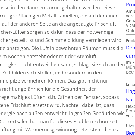
Pro
eise in den Räumen zurückgehalten werden. Diese
Am D
n – großflächigen Metall-Lamellen, die auf der einen
vera
Gebä
uf der anderen Seite an die angesaugte Frischluft
VDMA
Onli
her-Lüfter sorgen so dafür, dass der notwendige
chergestellt ist und Schimmelbildung vermieden wird,
Produ
Deh
eitig ansteigen. Die Luft in bewohnten Räumen muss die
eur
beim Kochen entsteht oder mit der Atemluft
Im F
tigkeit nicht entweichen kann, schlägt sie sich an den
Mühl
Bet
eit bilden sich Stellen, insbesondere in den
melpilze vermehren können. Das gibt nicht nur
Emis
h nicht ungefährlich für die Gesundheit der
Hag
egelmäßiges Lüften, d.h. Öffnen der Fenster, sodass
Nac
ne Frischluft ersetzt wird. Nachteil dabei ist, dass
Hage
Empl
zenergie nach außen entweicht. In großen Gebäuden wie
vora
Konzertsälen hat man für dieses Problem schon seit
Über
üftung mit Wärmerückgewinnung. Jetzt steht dieses
Bjö