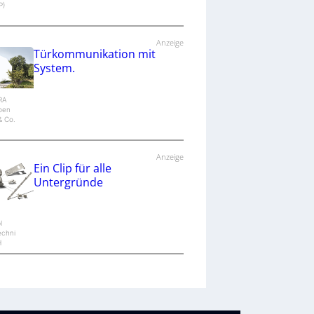
P)
Anzeige
Türkommunikation mit
System.
IRA
epen
 Co.
Anzeige
Ein Clip für alle
Untergründe
l
echni
H