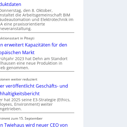
duktdaten
onnerstag, den 8. Oktober,
nstaltet die Arbeitsgemeinschaft BIM
udeautomation und Elektrotechnik im
 eine praxisorientierte
neveranstaltung.
ktionsstart in Piteşti
n erweitert Kapazitäten für den
opäischen Markt
rühjahr 2023 hat Dehn am Standort
hausen eine neue Produktion in
rieb genommen.
sionen weiter reduziert
er veröffentlicht Geschäfts- und
hhaltigkeitsbericht
r hat 2025 seine E3-Strategie (Ethics,
oyees, Environment) weiter
ngetrieben.
nimmt zum 15. September
rn Twiehaus wird neuer CEO von