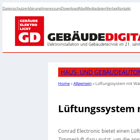
Datenschutzerklärung
Impressum
Download
Abo
Mediadaten
Verlag
Kontakt
HAUS- UND GEBÄUDEAUTO
Home
»
Allgemein
»
Lüftungssystem mit W
Lüftungssystem
Conrad Electronic bietet einen Lü
Zimmerluft dazu nutzt, um die ang