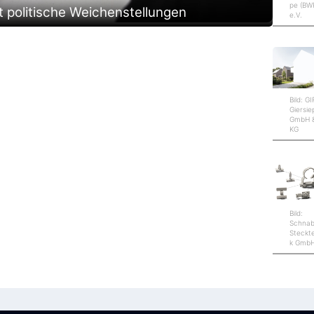
pe (BW
politische Weichenstellungen
e.V.
Bild: G
Giersi
GmbH &
KG
Bild:
Schnab
Steckt
k Gmb