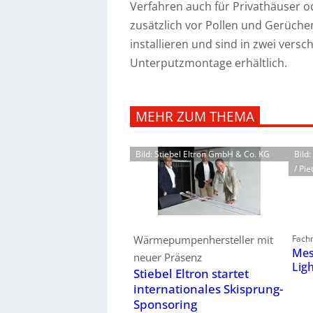
Verfahren auch für Privathäuser od
zusätzlich vor Pollen und Gerüchen
installieren und sind in zwei vers
Unterputzmontage erhältlich.
MEHR ZUM THEMA
Bild: Stiebel Eltron GmbH & Co. KG
Bild
/ Pie
Fachm
Wärmepumpenhersteller mit
Mes
neuer Präsenz
Lig
Stiebel Eltron startet
internationales Skisprung-
Sponsoring