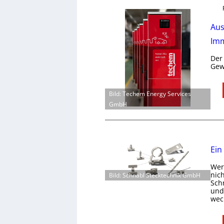
Aus
Imm
Der
Gew
Bild: Techem Energy Services
GmbH
Ein
Wer 
nic
Bild: Schnabl Stecktechnik GmbH
Schn
und 
wec