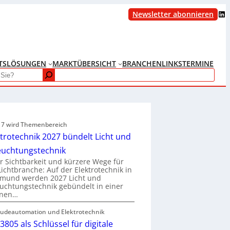
LinkedIn
Newsletter abonnieren
TS
LÖSUNGEN
MARKTÜBERSICHT
BRANCHENLINKS
TERMINE
e 7 wird Themenbereich
ktrotechnik 2027 bündelt Licht und
euchtungstechnik
 Sichtbarkeit und kürzere Wege für
Lichtbranche: Auf der Elektrotechnik in
tmund werden 2027 Licht und
uchtungstechnik gebündelt in einer
enen…
udeautomation und Elektrotechnik
3805 als Schlüssel für digitale