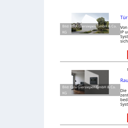
Tür
Bild: GIRA Giersiepen GmbH & Co.
Von
IP 
KG
Sys
sic
Rau
Bild: Gira Giersiepen GmbH & Co.
Die
KG
zen
bed
Sys