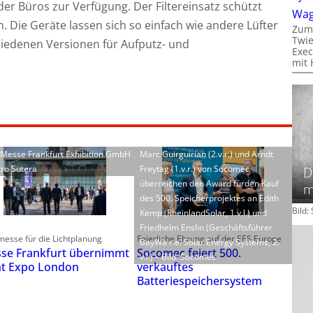
er Büros zur Verfügung. Der Filtereinsatz schützt
Wa
. Die Geräte lassen sich so einfach wie andere Lüfter
Zum
Twie
chiedenen Versionen für Aufputz- und
Exec
mit 
: Messe Frankfurt Exhibition GmbH
Marc Guirguirian (2.v.r.) und Arndt
tro Sutera
Freytag (1.v.r.) von Socomec
D
überreichen den Award fürden Kauf
m
des 500. Speicherprojektes an Edith
Bild
Kemp (RheinlandSolar, 1.v.l.) und
Friedhelm Enslin (Geschäftsführer
esse für die Lichtplanung
Feierliche Ehrung auf der EES Europe
BayWa r.e. Solar Energy Systems, 2.
se Frankfurt übernimmt
Socomec feiert 500.
v.l.) – Bild: Socomec
ht Expo London
verkauftes
Batteriespeichersystem