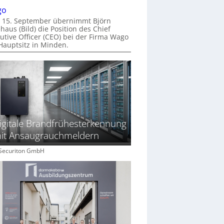
go
 15. September übernimmt Björn
haus (Bild) die Position des Chief
utive Officer (CEO) bei der Firma Wago
Hauptsitz in Minden.
igitale Brandfrühesterkennung
it Ansaugrauchmeldern
: Securiton GmbH