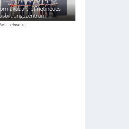
ormakaba eröffnet neues
usbildungszentrum
: Kathrin Heumann