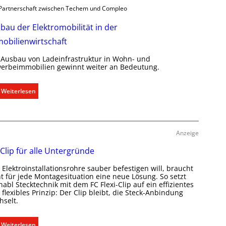
a
t
Partnerschaft zwischen Techem und Compleo
u
i
m
bau der Elektromobilität in der
o
k
n
obilienwirtschaft
l
m
i
 Ausbau von Ladeinfrastruktur in Wohn- und
i
m
erbeimmobilien gewinnt weiter an Bedeutung.
t
a
S
b
:
Weiterlesen
y
e
A
s
d
u
t
a
s
e
r
b
Anzeige
m
f
a
.
 Clip für alle Untergründe
s
u
g
d
Elektroinstallationsrohre sauber befestigen will, braucht
e
e
ht für jede Montagesituation eine neue Lösung. So setzt
r
abl Stecktechnik mit dem FC Flexi-Clip auf ein effizientes
r
flexibles Prinzip: Der Clip bleibt, die Steck-Anbindung
e
E
hselt.
c
l
h
e
:
Weiterlesen
t