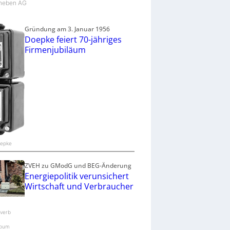
Theben AG
Gründung am 3. Januar 1956
Doepke feiert 70-jähriges
Firmenjubiläum
oepke
ZVEH zu GModG und BEG-Änderung
Energiepolitik verunsichert
Wirtschaft und Verbraucher
verb
pum