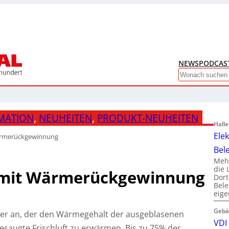
NEWS
PODCAS
Search
MATION
, 
NEUHEITEN
, 
PRODUKT-NEUHEITEN
Hall
Ele
ärmerückgewinnung
Bel
Mehr
die 
 mit Wärmerückgewinnung
Dor
Bele
eig
Gebä
fter an, der den Wärmegehalt der ausgeblasenen
VDI 
esaugte Frischluft zu erwärmen. Bis zu 75% der