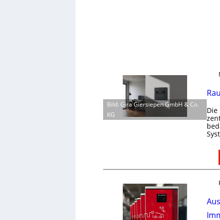
Rau
Bild: Gira Giersiepen GmbH & Co.
Die
KG
zen
bed
Sys
Aus
Imm