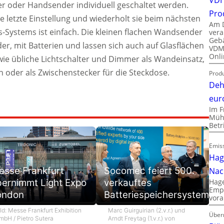
 oder Handsender individuell geschaltet werden.
Pro
e letzte Einstellung und wiederholt sie beim nächsten
Am D
s-Systems ist einfach. Die kleinen flachen Wandsender
vera
Gebä
er, mit Batterien und lassen sich auch auf Glasflächen
VDMA
Onli
wie übliche Lichtschalter und Dimmer als Wandeinsatz,
 oder als Zwischenstecker für die Steckdose.
Produ
Deh
eur
Im F
Mühl
Bet
Emiss
Hag
esse Frankfurt
Socomec feiert 500.
Nac
bernimmt Light Expo
verkauftes
Hage
Empl
ondon
Batteriespeichersystem
vora
ld: Messe Frankfurt Exhibition
Marc Guirguirian (2.v.r.) und
Über
mbH / Pietro Sutera
Arndt Freytag (1.v.r.) von