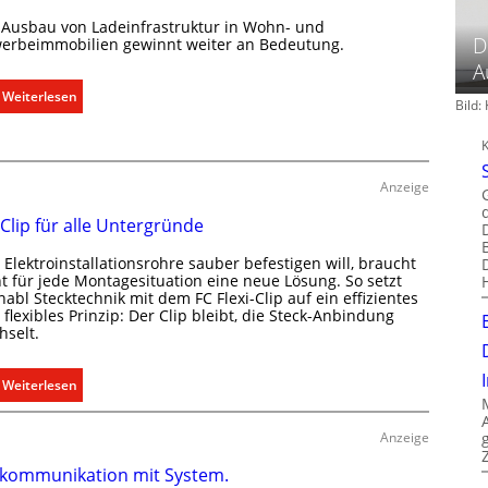
i
 Ausbau von Ladeinfrastruktur in Wohn- und
D
m
erbeimmobilien gewinnt weiter an Bedeutung.
a
A
b
:
Weiterlesen
Bild
e
A
d
u
a
s
r
b
Anzeige
f
a
 Clip für alle Untergründe
s
u
g
d
Elektroinstallationsrohre sauber befestigen will, braucht
e
e
ht für jede Montagesituation eine neue Lösung. So setzt
r
abl Stecktechnik mit dem FC Flexi-Clip auf ein effizientes
r
flexibles Prinzip: Der Clip bleibt, die Steck-Anbindung
e
E
hselt.
c
l
h
e
:
Weiterlesen
t
k
E
e
t
i
r
Anzeige
r
n
f
o
kommunikation mit System.
C
a
m