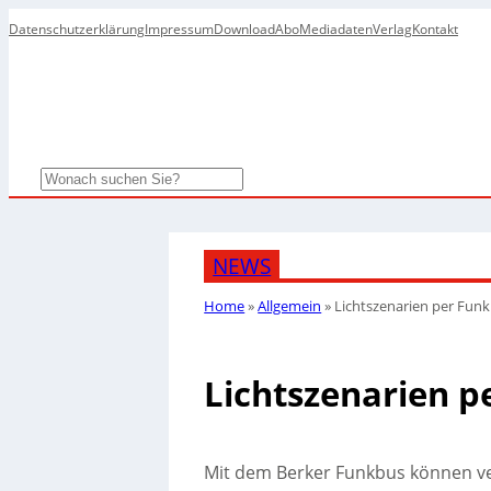
Datenschutzerklärung
Impressum
Download
Abo
Mediadaten
Verlag
Kontakt
Search
NEWS
Home
»
Allgemein
»
Lichtszenarien per Fun
Lichtszenarien p
Mit dem Berker Funkbus können ve