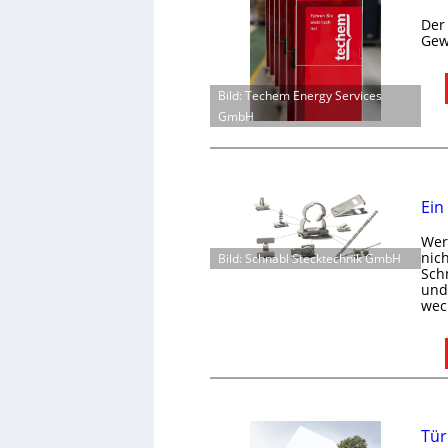
Der
Gew
Bild: Techem Energy Services
GmbH
Ein
Wer 
nic
Bild: Schnabl Stecktechnik GmbH
Schn
und 
wec
Tür