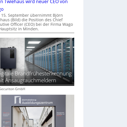
rn Twiehaus wird neuer CEO von
go
 15. September übernimmt Björn
haus (Bild) die Position des Chief
utive Officer (CEO) bei der Firma Wago
Hauptsitz in Minden.
igitale Brandfrühesterkennung
it Ansaugrauchmeldern
: Securiton GmbH