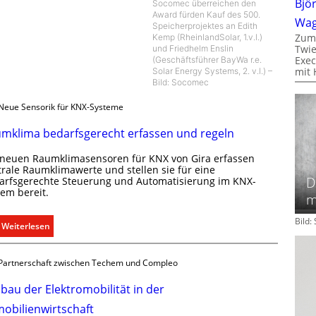
Bjö
Socomec überreichen den
Award fürden Kauf des 500.
Wa
Speicherprojektes an Edith
Zum
Kemp (RheinlandSolar, 1.v.l.)
Twie
und Friedhelm Enslin
Exec
(Geschäftsführer BayWa r.e.
mit 
Solar Energy Systems, 2. v.l.) –
Bild: Socomec
Neue Sensorik für KNX-Systeme
mklima bedarfsgerecht erfassen und regeln
 neuen Raumklimasensoren für KNX von Gira erfassen
trale Raumklimawerte und stellen sie für eine
D
arfsgerechte Steuerung und Automatisierung im KNX-
tem bereit.
m
Bild
:
Weiterlesen
R
a
Partnerschaft zwischen Techem und Compleo
u
m
bau der Elektromobilität in der
k
obilienwirtschaft
l