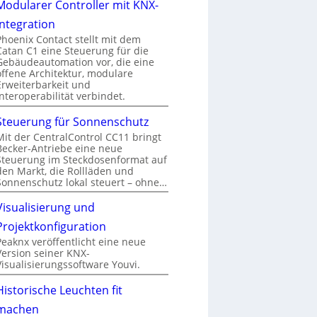
Modularer Controller mit KNX-
Integration
Phoenix Contact stellt mit dem
Catan C1 eine Steuerung für die
Gebäudeautomation vor, die eine
offene Architektur, modulare
Erweiterbarkeit und
Interoperabilität verbindet.
Steuerung für Sonnenschutz
Mit der CentralControl CC11 bringt
Becker-Antriebe eine neue
Steuerung im Steckdosenformat auf
den Markt, die Rollläden und
Sonnenschutz lokal steuert – ohne…
Visualisierung und
Projektkonfiguration
Peaknx veröffentlicht eine neue
Version seiner KNX-
Visualisierungssoftware Youvi.
Historische Leuchten fit
machen