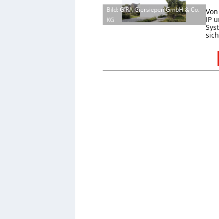
Bild: GIRA Giersiepen GmbH & Co.
Von
IP 
KG
Sys
sic