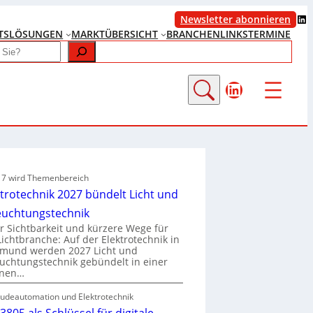
LinkedIn
Newsletter abonnieren
TS
LÖSUNGEN
MARKTÜBERSICHT
BRANCHENLINKS
TERMINE
LinkedIn
e 7 wird Themenbereich
ktrotechnik 2027 bündelt Licht und
euchtungstechnik
 Sichtbarkeit und kürzere Wege für
Lichtbranche: Auf der Elektrotechnik in
tmund werden 2027 Licht und
uchtungstechnik gebündelt in einer
enen…
udeautomation und Elektrotechnik
3805 als Schlüssel für digitale