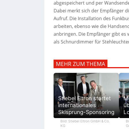
abgespeichert und per Wandsender
Dabei merkt sich der Empfänger di
Aufruf.
Die Installation des Funkbu
arbeiten, ebenso wie die Handsend
anbringen. Die Empfänger gibt es 
als Schnurdimmer für Stehleuchten
MEHR ZUM THEMA
M
Stiebel Eltron startet
ü
internationales
L
Skisprung-Sponsoring
Bi
Bild: Stiebel Eltron GmbH & Co.
G
KG