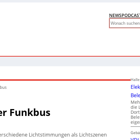
NEWS
PODCAS
Search
Hall
Ele
kbus
Bel
Mehr
die 
er Funkbus
Dor
Bele
eig
Gebä
rschiedene Lichtstimmungen als Lichtszenen
VDI 