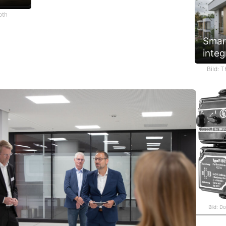
oth
Smar
integ
Bild: 
Bild: D