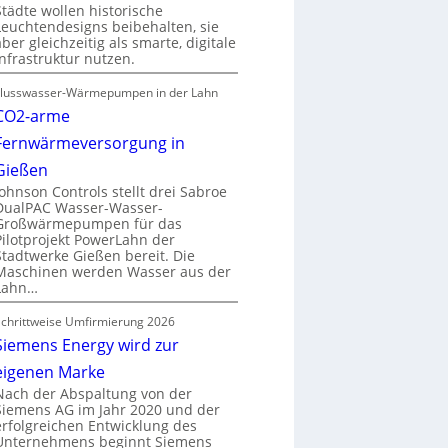
Städte wollen historische
Leuchtendesigns beibehalten, sie
aber gleichzeitig als smarte, digitale
Infrastruktur nutzen.
Flusswasser-Wärmepumpen in der Lahn
CO2-arme
Fernwärmeversorgung in
Gießen
Johnson Controls stellt drei Sabroe
DualPAC Wasser-Wasser-
Großwärmepumpen für das
Pilotprojekt PowerLahn der
Stadtwerke Gießen bereit. Die
Maschinen werden Wasser aus der
Lahn…
Schrittweise Umfirmierung 2026
Siemens Energy wird zur
eigenen Marke
Nach der Abspaltung von der
Siemens AG im Jahr 2020 und der
erfolgreichen Entwicklung des
Unternehmens beginnt Siemens