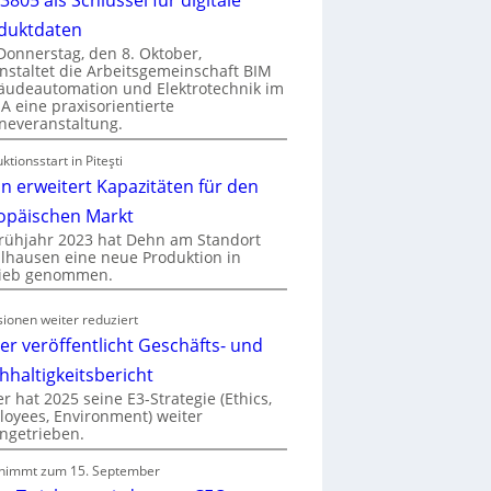
duktdaten
onnerstag, den 8. Oktober,
nstaltet die Arbeitsgemeinschaft BIM
udeautomation und Elektrotechnik im
 eine praxisorientierte
neveranstaltung.
ktionsstart in Piteşti
n erweitert Kapazitäten für den
opäischen Markt
rühjahr 2023 hat Dehn am Standort
hausen eine neue Produktion in
rieb genommen.
ionen weiter reduziert
er veröffentlicht Geschäfts- und
hhaltigkeitsbericht
r hat 2025 seine E3-Strategie (Ethics,
oyees, Environment) weiter
ngetrieben.
nimmt zum 15. September