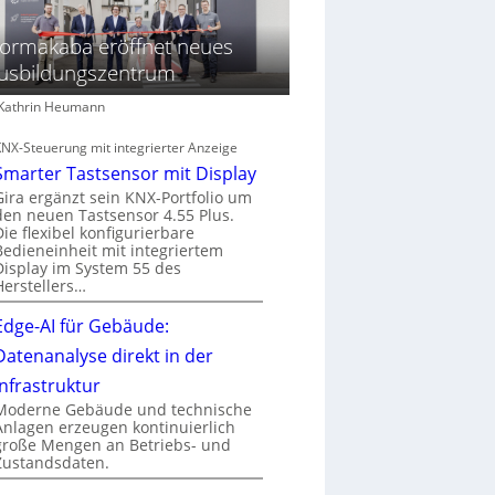
ormakaba eröffnet neues
usbildungszentrum
: Kathrin Heumann
KNX-Steuerung mit integrierter Anzeige
Smarter Tastsensor mit Display
Gira ergänzt sein KNX-Portfolio um
den neuen Tastsensor 4.55 Plus.
Die flexibel konfigurierbare
Bedieneinheit mit integriertem
Display im System 55 des
Herstellers…
Edge-AI für Gebäude:
Datenanalyse direkt in der
Infrastruktur
Moderne Gebäude und technische
Anlagen erzeugen kontinuierlich
große Mengen an Betriebs- und
Zustandsdaten.