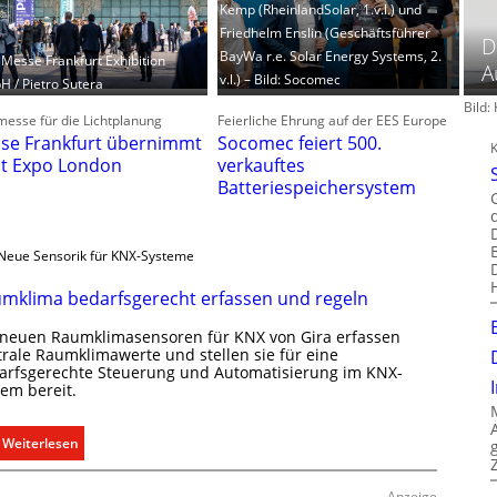
Kemp (RheinlandSolar, 1.v.l.) und
Friedhelm Enslin (Geschäftsführer
D
BayWa r.e. Solar Energy Systems, 2.
: Messe Frankfurt Exhibition
A
v.l.) – Bild: Socomec
 / Pietro Sutera
Bild
esse für die Lichtplanung
Feierliche Ehrung auf der EES Europe
se Frankfurt übernimmt
Socomec feiert 500.
ht Expo London
verkauftes
Batteriespeichersystem
Neue Sensorik für KNX-Systeme
mklima bedarfsgerecht erfassen und regeln
 neuen Raumklimasensoren für KNX von Gira erfassen
trale Raumklimawerte und stellen sie für eine
arfsgerechte Steuerung und Automatisierung im KNX-
tem bereit.
:
Weiterlesen
R
a
Anzeige