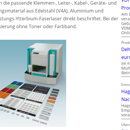
n die passende Klemmen-, Leiter-, Kabel-, Geräte- und
Pro
gsmaterial aus Edelstahl (V4A), Aluminium und
Am D
tungs-Ytterbium-Faserlaser direkt beschriftet. Bei der
vera
Gebä
rkierung ohne Toner oder Farbband.
VDMA
Onli
Produ
Deh
eur
Im F
Mühl
Bet
Emiss
Hag
Nac
Hage
Empl
vora
Über