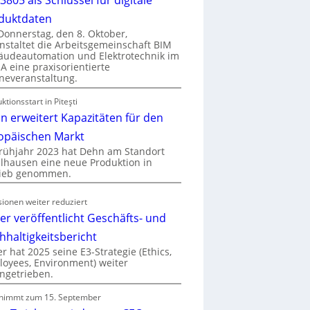
duktdaten
onnerstag, den 8. Oktober,
nstaltet die Arbeitsgemeinschaft BIM
udeautomation und Elektrotechnik im
 eine praxisorientierte
neveranstaltung.
ktionsstart in Piteşti
n erweitert Kapazitäten für den
opäischen Markt
rühjahr 2023 hat Dehn am Standort
hausen eine neue Produktion in
rieb genommen.
ionen weiter reduziert
er veröffentlicht Geschäfts- und
hhaltigkeitsbericht
r hat 2025 seine E3-Strategie (Ethics,
oyees, Environment) weiter
ngetrieben.
nimmt zum 15. September