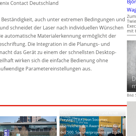
Bjö
oenix Contact Deutschland
Wa
Zum
e Beständigkeit, auch unter extremen Bedingungen und
Twie
Exec
 und schneidet der Laser nach individuellen Wünschen
mit 
die automatische Materialerkennung ermöglicht der
eschriftung. Die Integration in die Planungs- und
macht das Gerät zu einem der schnellsten Desktop-
eilhaft wirken sich die einfache Bedienung ohne
taufwendige Parametereinstellungen aus.
D
m
Bild
Marc Guirguirian (2.v.r.) und Arndt
Freytag (1.v.r.) von Socomec
überreichen den Award fürden Kauf
des 500. Speicherprojektes an Edith