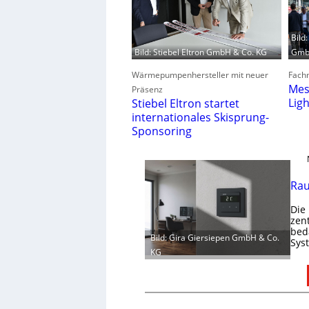
Bild
GmbH
Bild: Stiebel Eltron GmbH & Co. KG
Fachm
Wärmepumpenhersteller mit neuer
Mes
Präsenz
Lig
Stiebel Eltron startet
internationales Skisprung-
Sponsoring
Rau
Die
zen
bed
Bild: Gira Giersiepen GmbH & Co.
Sys
KG