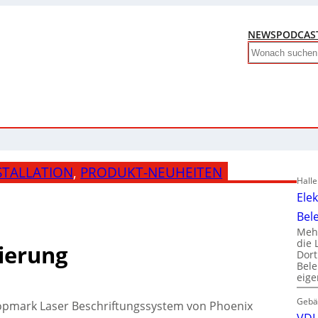
NEWS
PODCAS
Search
STALLATION
, 
PRODUKT-NEUHEITEN
Hall
Ele
Bel
Mehr
die 
ierung
Dor
Bele
eig
Gebä
Topmark Laser Beschriftungssystem von Phoenix
VDI 