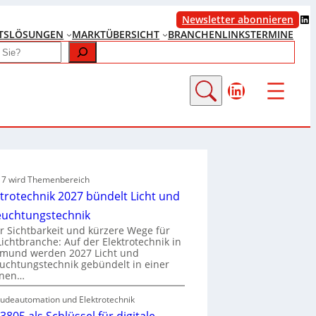
LinkedIn
Newsletter abonnieren
TS
LÖSUNGEN
MARKTÜBERSICHT
BRANCHENLINKS
TERMINE
LinkedIn
e 7 wird Themenbereich
ktrotechnik 2027 bündelt Licht und
euchtungstechnik
 Sichtbarkeit und kürzere Wege für
Lichtbranche: Auf der Elektrotechnik in
tmund werden 2027 Licht und
uchtungstechnik gebündelt in einer
enen…
udeautomation und Elektrotechnik
3805 als Schlüssel für digitale