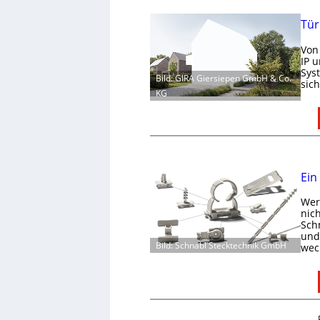
Tür
Von
IP 
Sys
Bild: GIRA Giersiepen GmbH & Co.
sic
KG
Ein
Wer 
nic
Schn
und 
Bild: Schnabl Stecktechnik GmbH
wec