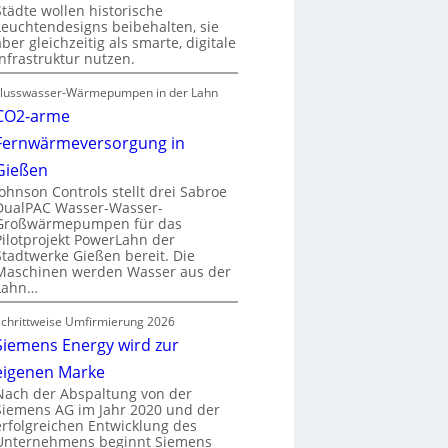
Städte wollen historische
Leuchtendesigns beibehalten, sie
aber gleichzeitig als smarte, digitale
Infrastruktur nutzen.
Flusswasser-Wärmepumpen in der Lahn
CO2-arme
Fernwärmeversorgung in
Gießen
Johnson Controls stellt drei Sabroe
DualPAC Wasser-Wasser-
Großwärmepumpen für das
Pilotprojekt PowerLahn der
Stadtwerke Gießen bereit. Die
Maschinen werden Wasser aus der
Lahn…
Schrittweise Umfirmierung 2026
Siemens Energy wird zur
eigenen Marke
Nach der Abspaltung von der
Siemens AG im Jahr 2020 und der
erfolgreichen Entwicklung des
Unternehmens beginnt Siemens