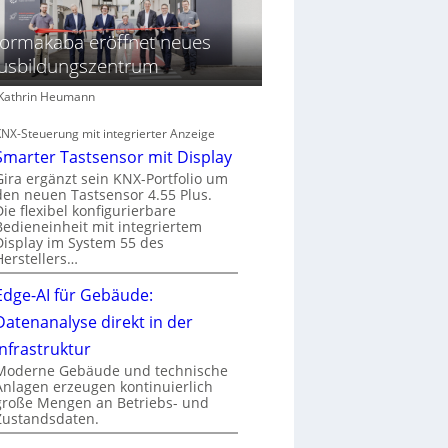
ormakaba eröffnet neues
usbildungszentrum
: Kathrin Heumann
KNX-Steuerung mit integrierter Anzeige
Smarter Tastsensor mit Display
Gira ergänzt sein KNX-Portfolio um
den neuen Tastsensor 4.55 Plus.
Die flexibel konfigurierbare
Bedieneinheit mit integriertem
Display im System 55 des
Herstellers…
Edge-AI für Gebäude:
Datenanalyse direkt in der
Infrastruktur
Moderne Gebäude und technische
Anlagen erzeugen kontinuierlich
große Mengen an Betriebs- und
Zustandsdaten.