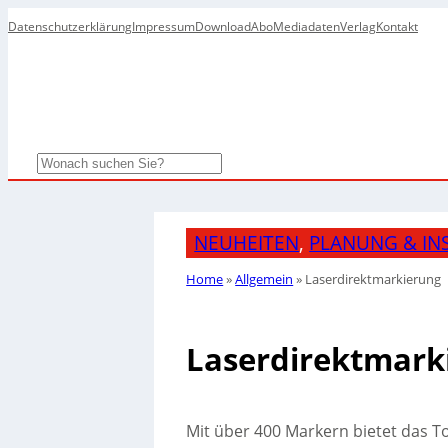
Datenschutzerklärung
Impressum
Download
Abo
Mediadaten
Verlag
Kontakt
Search
NEUHEITEN
, 
PLANUNG & IN
Home
»
Allgemein
»
Laserdirektmarkierung
Laserdirektmark
Mit über 400 Markern bietet das 