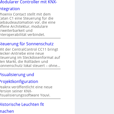
Modularer Controller mit KNX-
Integration
Phoenix Contact stellt mit dem
Catan C1 eine Steuerung für die
Gebäudeautomation vor, die eine
offene Architektur, modulare
Erweiterbarkeit und
Interoperabilität verbindet.
Steuerung für Sonnenschutz
Mit der CentralControl CC11 bringt
Becker-Antriebe eine neue
Steuerung im Steckdosenformat auf
den Markt, die Rollläden und
Sonnenschutz lokal steuert – ohne…
Visualisierung und
Projektkonfiguration
Peaknx veröffentlicht eine neue
Version seiner KNX-
Visualisierungssoftware Youvi.
Historische Leuchten fit
machen