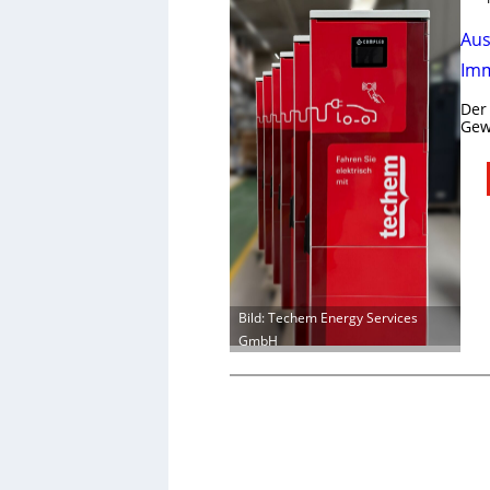
Aus
Imm
Der
Gew
Bild: Techem Energy Services
GmbH