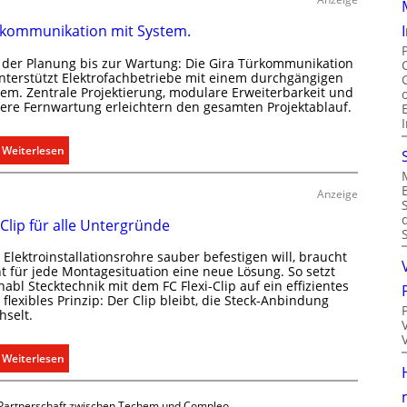
u
kommunikation mit System.
m
k
 der Planung bis zur Wartung: Die Gira Türkommunikation
l
unterstützt Elektrofachbetriebe mit einem durchgängigen
i
tem. Zentrale Projektierung, modulare Erweiterbarkeit und
here Fernwartung erleichtern den gesamten Projektablauf.
m
a
b
:
Weiterlesen
e
T
d
ü
Anzeige
a
r
r
 Clip für alle Untergründe
k
f
o
Elektroinstallationsrohre sauber befestigen will, braucht
s
m
ht für jede Montagesituation eine neue Lösung. So setzt
g
m
abl Stecktechnik mit dem FC Flexi-Clip auf ein effizientes
e
flexibles Prinzip: Der Clip bleibt, die Steck-Anbindung
u
hselt.
r
n
e
i
c
:
Weiterlesen
k
h
E
a
t
i
t
Partnerschaft zwischen Techem und Compleo