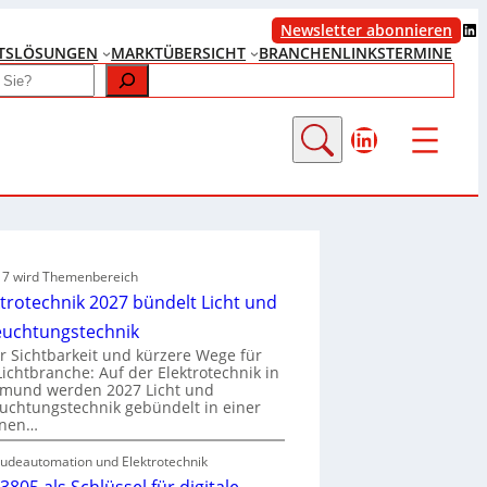
LinkedIn
Newsletter abonnieren
TS
LÖSUNGEN
MARKTÜBERSICHT
BRANCHENLINKS
TERMINE
LinkedIn
e 7 wird Themenbereich
ktrotechnik 2027 bündelt Licht und
euchtungstechnik
 Sichtbarkeit und kürzere Wege für
Lichtbranche: Auf der Elektrotechnik in
tmund werden 2027 Licht und
uchtungstechnik gebündelt in einer
enen…
udeautomation und Elektrotechnik
3805 als Schlüssel für digitale