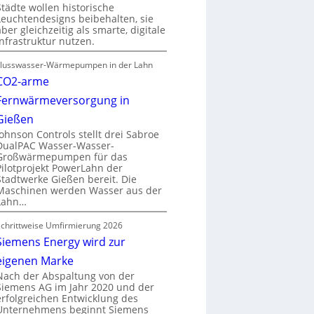
Städte wollen historische
Leuchtendesigns beibehalten, sie
aber gleichzeitig als smarte, digitale
Infrastruktur nutzen.
Flusswasser-Wärmepumpen in der Lahn
CO2-arme
Fernwärmeversorgung in
Gießen
Johnson Controls stellt drei Sabroe
DualPAC Wasser-Wasser-
Großwärmepumpen für das
Pilotprojekt PowerLahn der
Stadtwerke Gießen bereit. Die
Maschinen werden Wasser aus der
Lahn…
Schrittweise Umfirmierung 2026
Siemens Energy wird zur
eigenen Marke
Nach der Abspaltung von der
Siemens AG im Jahr 2020 und der
erfolgreichen Entwicklung des
Unternehmens beginnt Siemens