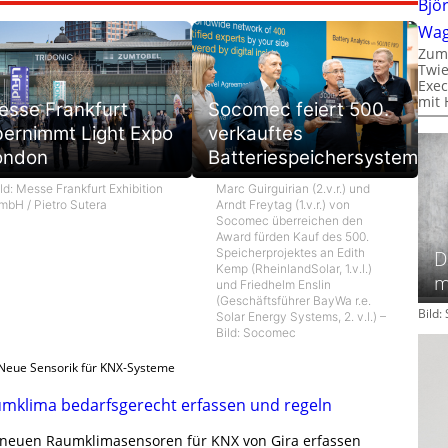
Bjö
Wa
Zum
Twie
Exec
mit 
esse Frankfurt
Socomec feiert 500.
bernimmt Light Expo
verkauftes
ondon
Batteriespeichersystem
ld: Messe Frankfurt Exhibition
Marc Guirguirian (2.v.r.) und
mbH / Pietro Sutera
Arndt Freytag (1.v.r.) von
Socomec überreichen den
Award fürden Kauf des 500.
Speicherprojektes an Edith
D
Kemp (RheinlandSolar, 1.v.l.)
m
und Friedhelm Enslin
(Geschäftsführer BayWa r.e.
Bild
Solar Energy Systems, 2. v.l.) –
Bild: Socomec
Neue Sensorik für KNX-Systeme
mklima bedarfsgerecht erfassen und regeln
 neuen Raumklimasensoren für KNX von Gira erfassen