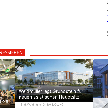
t
RESSIEREN
Weidmüller legt Grundstein für
neuen asiatischen Hauptsitz
2026
Bild: Weidmüller GmbH & Co. KG