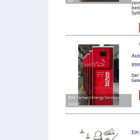
KG
zen
bed
Sys
Aus
Imm
Der
Gew
Bild: Techem Energy Services
GmbH
Ein