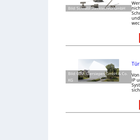
Wer 
nic
Bild: Schnabl Stecktechnik GmbH
Schn
und 
wec
Tür
Bild: GIRA Giersiepen GmbH & Co.
Von
IP 
KG
Sys
sic