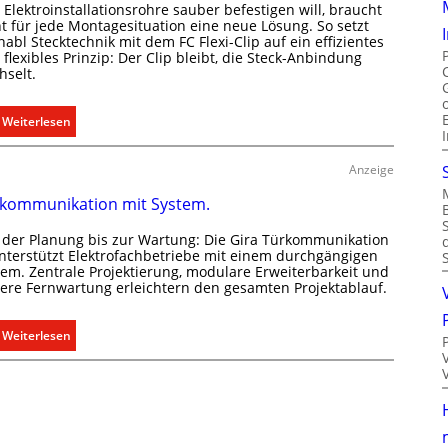
d
Elektroinstallationsrohre sauber befestigen will, braucht
e
e
ht für jede Montagesituation eine neue Lösung. So setzt
r
abl Stecktechnik mit dem FC Flexi-Clip auf ein effizientes
r
flexibles Prinzip: Der Clip bleibt, die Steck-Anbindung
e
E
hselt.
c
l
h
e
:
Weiterlesen
t
k
E
e
t
i
r
Anzeige
r
n
f
o
kommunikation mit System.
C
a
m
l
s
o
 der Planung bis zur Wartung: Die Gira Türkommunikation
i
s
unterstützt Elektrofachbetriebe mit einem durchgängigen
b
p
e
tem. Zentrale Projektierung, modulare Erweiterbarkeit und
i
here Fernwartung erleichtern den gesamten Projektablauf.
f
n
l
ü
u
i
r
n
:
Weiterlesen
t
a
d
T
ä
l
r
ü
t
l
e
r
i
e
g
k
n
U
e
o
d