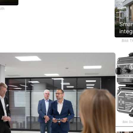
oth
Smar
integ
Bild: 
Bild: D