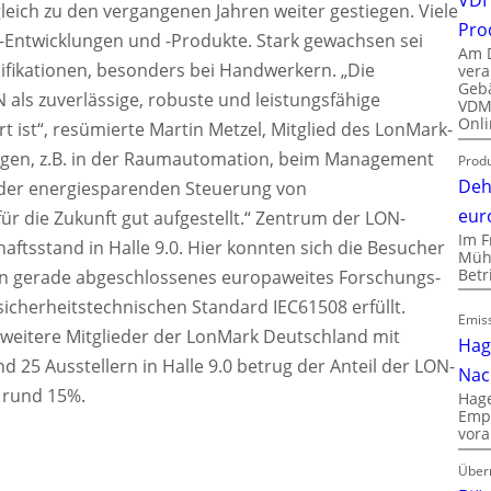
gleich zu den vergangenen Jahren weiter gestiegen. Viele
Pro
N-Entwicklungen und -Produkte.
Stark gewachsen sei
Am D
ifikationen, besonders bei Handwerkern. „Die
vera
Gebä
N als zuverlässige, robuste und leistungsfähige
VDMA
Onli
t ist“, resümierte Martin Metzel, Mitglied des LonMark-
ngen, z.B. in der Raumautomation, beim Management
Produ
Deh
i der energiesparenden Steuerung von
eur
ür die Zukunft gut aufgestellt.“ Zentrum der LON-
Im F
ftsstand in Halle 9.0. Hier konnten sich die Besucher
Mühl
Bet
ein gerade abgeschlossenes europaweites Forschungs-
sicherheitstechnischen Standard IEC61508 erfüllt.
Emiss
 weitere Mitglieder der LonMark Deutschland mit
Hag
d 25 Ausstellern in Halle 9.0 betrug der Anteil der LON-
Nac
 rund 15%.
Hage
Empl
vora
Über