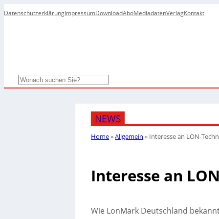
Datenschutzerklärung
Impressum
Download
Abo
Mediadaten
Verlag
Kontakt
Search
NEWS
Home
»
Allgemein
»
Interesse an LON-Techno
Interesse an LON
Wie LonMark Deutschland bekannt 