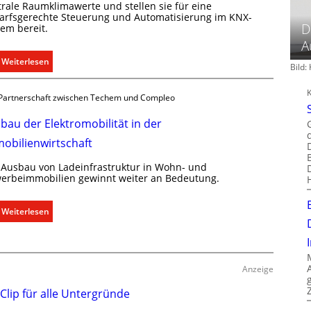
trale Raumklimawerte und stellen sie für eine
arfsgerechte Steuerung und Automatisierung im KNX-
D
tem bereit.
A
:
Weiterlesen
Bild
R
a
Partnerschaft zwischen Techem und Compleo
u
m
bau der Elektromobilität in der
k
obilienwirtschaft
l
i
 Ausbau von Ladeinfrastruktur in Wohn- und
m
erbeimmobilien gewinnt weiter an Bedeutung.
a
b
:
Weiterlesen
e
A
d
u
a
s
r
b
Anzeige
f
a
 Clip für alle Untergründe
s
u
g