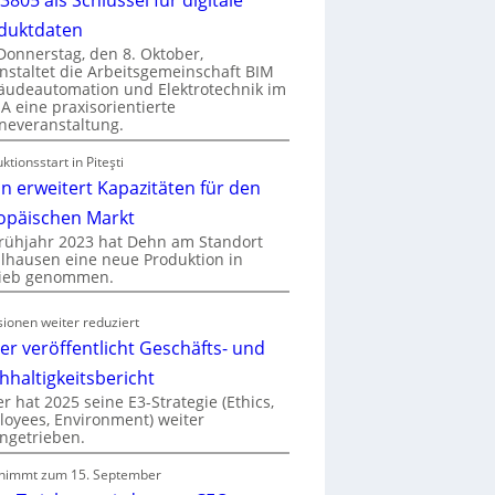
duktdaten
onnerstag, den 8. Oktober,
nstaltet die Arbeitsgemeinschaft BIM
udeautomation und Elektrotechnik im
 eine praxisorientierte
neveranstaltung.
ktionsstart in Piteşti
n erweitert Kapazitäten für den
opäischen Markt
rühjahr 2023 hat Dehn am Standort
hausen eine neue Produktion in
rieb genommen.
ionen weiter reduziert
er veröffentlicht Geschäfts- und
hhaltigkeitsbericht
r hat 2025 seine E3-Strategie (Ethics,
oyees, Environment) weiter
ngetrieben.
nimmt zum 15. September