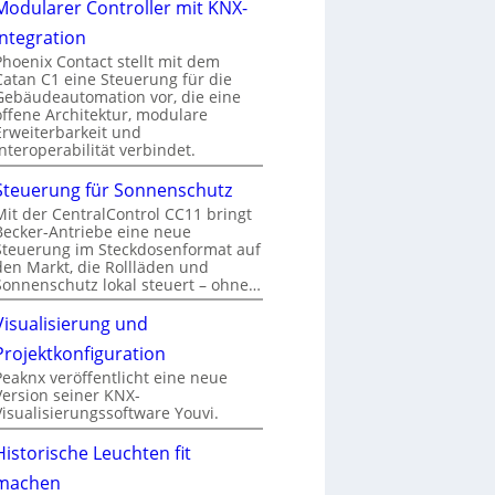
Modularer Controller mit KNX-
Integration
Phoenix Contact stellt mit dem
Catan C1 eine Steuerung für die
Gebäudeautomation vor, die eine
offene Architektur, modulare
Erweiterbarkeit und
Interoperabilität verbindet.
Steuerung für Sonnenschutz
Mit der CentralControl CC11 bringt
Becker-Antriebe eine neue
Steuerung im Steckdosenformat auf
den Markt, die Rollläden und
Sonnenschutz lokal steuert – ohne…
Visualisierung und
Projektkonfiguration
Peaknx veröffentlicht eine neue
Version seiner KNX-
Visualisierungssoftware Youvi.
Historische Leuchten fit
machen