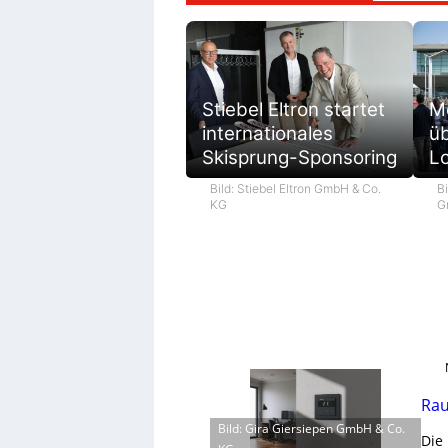
M
Stiebel Eltron startet
ü
internationales
L
Skisprung-Sponsoring
Bi
Bild: Stiebel Eltron GmbH & Co.
G
KG
Rau
Bild: Gira Giersiepen GmbH & Co.
Die