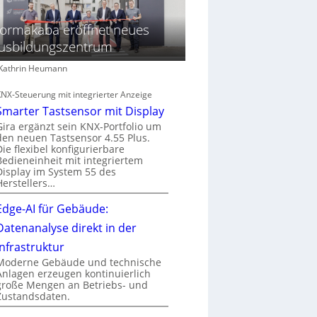
ormakaba eröffnet neues
usbildungszentrum
: Kathrin Heumann
KNX-Steuerung mit integrierter Anzeige
Smarter Tastsensor mit Display
Gira ergänzt sein KNX-Portfolio um
den neuen Tastsensor 4.55 Plus.
Die flexibel konfigurierbare
Bedieneinheit mit integriertem
Display im System 55 des
Herstellers…
Edge-AI für Gebäude:
Datenanalyse direkt in der
Infrastruktur
Moderne Gebäude und technische
Anlagen erzeugen kontinuierlich
große Mengen an Betriebs- und
Zustandsdaten.