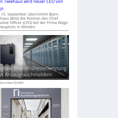
rn Twiehaus wird neuer CEO von
go
 15. September übernimmt Björn
haus (Bild) die Position des Chief
utive Officer (CEO) bei der Firma Wago
Hauptsitz in Minden.
igitale Brandfrühesterkennung
it Ansaugrauchmeldern
: Securiton GmbH