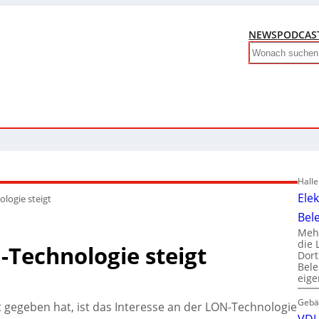
NEWS
PODCAS
Search
Hall
Ele
logie steigt
Bel
Mehr
die 
-Technologie steigt
Dor
Bele
eig
Gebä
gegeben hat, ist das Interesse an der LON-Technologie
VDI 