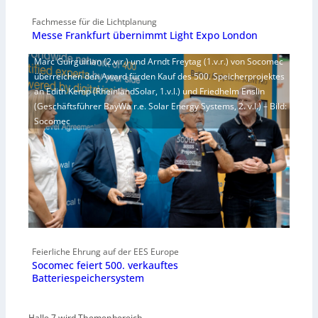
Fachmesse für die Lichtplanung
Messe Frankfurt übernimmt Light Expo London
Marc Guirguirian (2.v.r.) und Arndt Freytag (1.v.r.) von Socomec
überreichen den Award fürden Kauf des 500. Speicherprojektes
an Edith Kemp (RheinlandSolar, 1.v.l.) und Friedhelm Enslin
(Geschäftsführer BayWa r.e. Solar Energy Systems, 2. v.l.) – Bild:
Socomec
Feierliche Ehrung auf der EES Europe
Socomec feiert 500. verkauftes
Batteriespeichersystem
Halle 7 wird Themenbereich