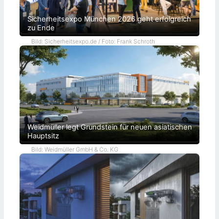
Sicherheitsexpo München 2026 geht erfolgreich
zu Ende
Bild: Sicherheitsexpo.de / Foto: Frank Schroth
Weidmüller legt Grundstein für neuen asiatischen
Hauptsitz
Bild: Weidmüller GmbH & Co. KG