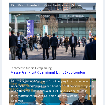
Bild: Messe Frankfurt Exhibition GmbH / Pietro Sutera
Fachmesse für die Lichtplanung
Messe Frankfurt übernimmt Light Expo London
Marc Guirguirian (2.v.r.) und Arndt Freytag (1.v.r.) von Socomec
überreichen den Award fürden Kauf des 500. Speicherprojektes
an Edith Kemp (RheinlandSolar, 1.v.l.) und Friedhelm Enslin
(Geschäftsführer BayWa r.e. Solar Energy Systems, 2. v.l.) – Bild:
Socomec