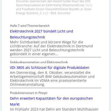
Socomec überreichen den Award fürden Kauf des 500.
Speicherprojektes an Edith Kemp (RheinlandSolar, 1.v.l.)
und Friedhelm Enslin (Geschäftsführer BayWa r.e. Solar
Energy Systems, 2. v.l.) – Bild: Socomec
Halle 7 wird Themenbereich
Elektrotechnik 2027 bündelt Licht und
Beleuchtungstechnik
Mehr Sichtbarkeit und kürzere Wege für die
Lichtbranche: Auf der Elektrotechnik in Dortmund
werden 2027 Licht und Beleuchtungstechnik
gebündelt in einer eigenen…
Gebäudeautomation und Elektrotechnik
VDI 3805 als Schlüssel für digitale Produktdaten
Am Donnerstag, den 8. Oktober, veranstaltet die
Arbeitsgemeinschaft BIM Gebäudeautomation und
Elektrotechnik im VDMA eine praxisorientierte
Onlineveranstaltung.
Produktionsstart in Piteşti
Dehn erweitert Kapazitäten für den europäischen
Markt
Im Frühjahr 2023 hat Dehn am Standort Mühlhausen