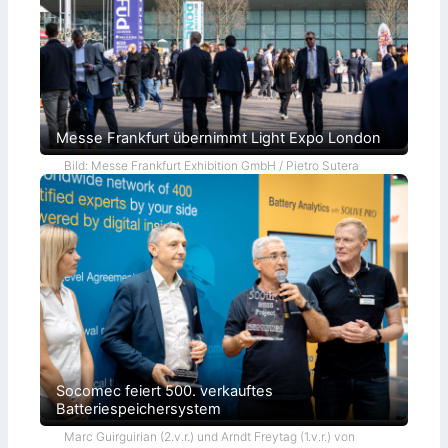
Messe Frankfurt übernimmt Light Expo London
Bild: Messe Frankfurt Exhibition GmbH / Pietro Sutera
Socomec feiert 500. verkauftes
Batteriespeichersystem
Marc Guirguirian (2.v.r.) und Arndt Freytag (1.v.r.) von