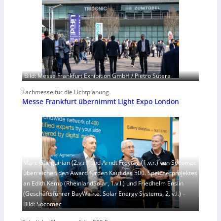
Bild: Messe Frankfurt Exhibition GmbH / Pietro Sutera
Fachmesse für die Lichtplanung
Messe Frankfurt übernimmt Light Expo London
Marc Guirguirian (2.v.r.) und Arndt Freytag (1.v.r.) von Socomec
überreichen den Award fürden Kauf des 500. Speicherprojektes
an Edith Kemp (RheinlandSolar, 1.v.l.) und Friedhelm Enslin
(Geschäftsführer BayWa r.e. Solar Energy Systems, 2. v.l.) –
Bild: Socomec