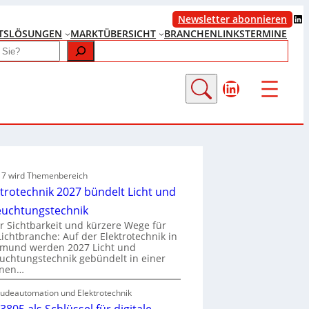
LinkedIn
Newsletter abonnieren
TS
LÖSUNGEN
MARKTÜBERSICHT
BRANCHENLINKS
TERMINE
LinkedIn
e 7 wird Themenbereich
ktrotechnik 2027 bündelt Licht und
euchtungstechnik
 Sichtbarkeit und kürzere Wege für
Lichtbranche: Auf der Elektrotechnik in
tmund werden 2027 Licht und
uchtungstechnik gebündelt in einer
enen…
udeautomation und Elektrotechnik
3805 als Schlüssel für digitale