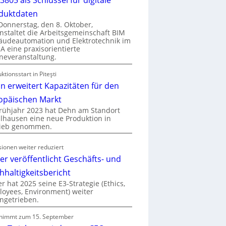
duktdaten
onnerstag, den 8. Oktober,
nstaltet die Arbeitsgemeinschaft BIM
udeautomation und Elektrotechnik im
 eine praxisorientierte
neveranstaltung.
ktionsstart in Piteşti
n erweitert Kapazitäten für den
opäischen Markt
rühjahr 2023 hat Dehn am Standort
hausen eine neue Produktion in
rieb genommen.
ionen weiter reduziert
er veröffentlicht Geschäfts- und
hhaltigkeitsbericht
r hat 2025 seine E3-Strategie (Ethics,
oyees, Environment) weiter
ngetrieben.
nimmt zum 15. September