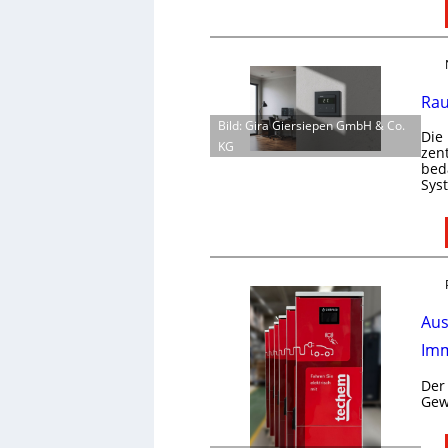
Rau
Bild: Gira Giersiepen GmbH & Co.
Die
KG
zen
bed
Sys
Aus
Imm
Der
Gew