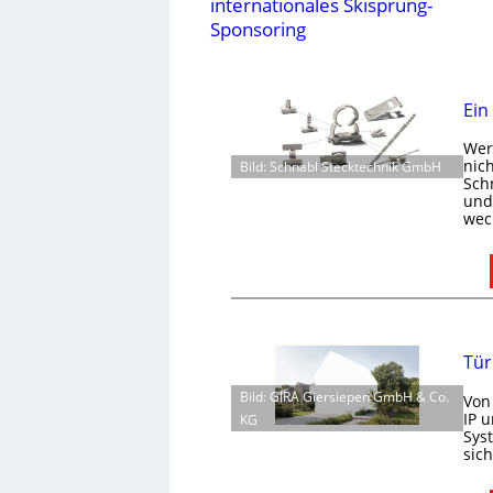
internationales Skisprung-
Sponsoring
Ein
Wer 
nic
Bild: Schnabl Stecktechnik GmbH
Schn
und 
wec
Tür
Bild: GIRA Giersiepen GmbH & Co.
Von
IP 
KG
Sys
sic