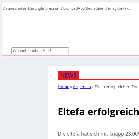
Datenschutzerklärung
Impressum
Download
Abo
Mediadaten
Verlag
Kontakt
Search
NEWS
Home
»
Allgemein
»
Eltefa erfolgreich zu E
Eltefa erfolgrei
Die eltefa hat sich mit knapp 23.0