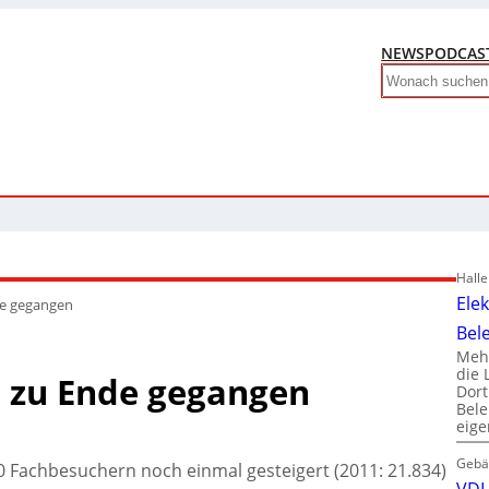
NEWS
PODCAS
Search
Hall
Ele
nde gegangen
Bel
Mehr
die 
ch zu Ende gegangen
Dor
Bele
eig
Gebä
00 Fachbesuchern noch einmal gesteigert (2011: 21.834)
VDI 