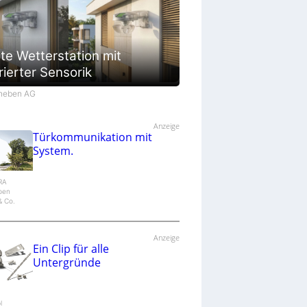
te Wetterstation mit
rierter Sensorik
Theben AG
Anzeige
Türkommunikation mit
System.
IRA
epen
 Co.
Anzeige
Ein Clip für alle
Untergründe
l