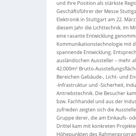
und ihre Position als stärkste Reg
Geschäftsführer der Messe Stuttga
Elektronik in Stuttgart am 22. Mär
diesem Jahr die Lichttechnik.
Im Mit
eine rasante Entwicklung genomme
Kommunikationstechnologie mit der
spannende Entwicklung. Entsprech
ausländischen Aussteller – mehr al
42.000m² Brutto-Ausstellungsfläch
Bereichen Gebäude-, Licht- und En
-Infrastruktur und -Sicherheit, Ind
Antriebstechnik. Die Besucher ka
bzw. Fachhandel und aus der Indus
zufrieden zeigten sich die Ausstel
Gruppe derer, die am Einkaufs- od
Drittel kam mit konkreten Projekt
Höhepunkten des Rahmenprogramms