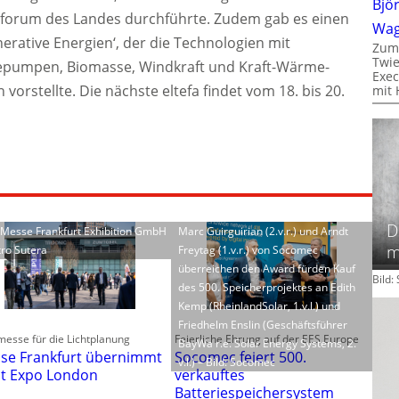
Bjö
sforum des Landes durchführte. Zudem gab es einen
Wa
rative Energien‘, der die Technologien mit
Zum
Twie
mepumpen, Biomasse, Windkraft und Kraft-Wärme-
Exec
orstellte. Die nächste eltefa findet vom 18. bis 20.
mit 
D
: Messe Frankfurt Exhibition GmbH
Marc Guirguirian (2.v.r.) und Arndt
m
tro Sutera
Freytag (1.v.r.) von Socomec
überreichen den Award fürden Kauf
Bild
des 500. Speicherprojektes an Edith
Kemp (RheinlandSolar, 1.v.l.) und
Friedhelm Enslin (Geschäftsführer
esse für die Lichtplanung
Feierliche Ehrung auf der EES Europe
BayWa r.e. Solar Energy Systems, 2.
se Frankfurt übernimmt
Socomec feiert 500.
v.l.) – Bild: Socomec
ht Expo London
verkauftes
Batteriespeichersystem