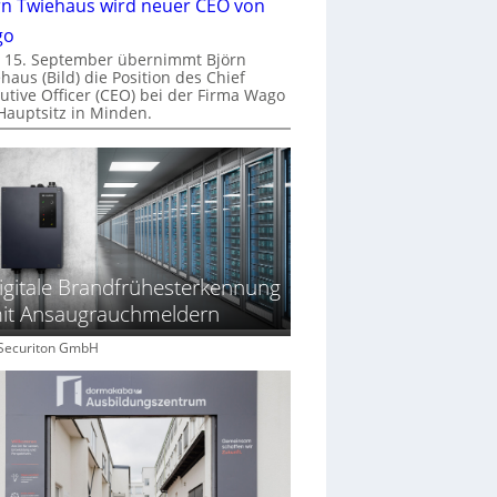
rn Twiehaus wird neuer CEO von
go
 15. September übernimmt Björn
haus (Bild) die Position des Chief
utive Officer (CEO) bei der Firma Wago
Hauptsitz in Minden.
igitale Brandfrühesterkennung
it Ansaugrauchmeldern
: Securiton GmbH