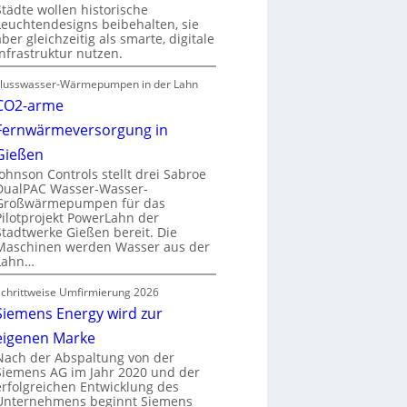
Städte wollen historische
Leuchtendesigns beibehalten, sie
aber gleichzeitig als smarte, digitale
Infrastruktur nutzen.
Flusswasser-Wärmepumpen in der Lahn
CO2-arme
Fernwärmeversorgung in
Gießen
Johnson Controls stellt drei Sabroe
DualPAC Wasser-Wasser-
Großwärmepumpen für das
Pilotprojekt PowerLahn der
Stadtwerke Gießen bereit. Die
Maschinen werden Wasser aus der
Lahn…
Schrittweise Umfirmierung 2026
Siemens Energy wird zur
eigenen Marke
Nach der Abspaltung von der
Siemens AG im Jahr 2020 und der
erfolgreichen Entwicklung des
Unternehmens beginnt Siemens