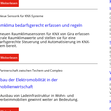
r
:
Weiterlesen
a
T
l
ü
Neue Sensorik für KNX-Systeme
l
r
e
k
mklima bedarfsgerecht erfassen und regeln
U
o
n
 neuen Raumklimasensoren für KNX von Gira erfassen
m
trale Raumklimawerte und stellen sie für eine
t
m
arfsgerechte Steuerung und Automatisierung im KNX-
e
u
tem bereit.
r
n
g
i
:
Weiterlesen
r
k
R
ü
a
a
n
t
Partnerschaft zwischen Techem und Compleo
u
d
i
m
bau der Elektromobilität in der
e
o
k
n
obilienwirtschaft
l
m
i
 Ausbau von Ladeinfrastruktur in Wohn- und
i
m
erbeimmobilien gewinnt weiter an Bedeutung.
t
a
S
b