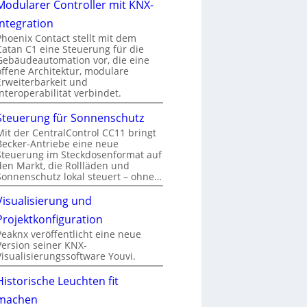
Modularer Controller mit KNX-
Integration
Phoenix Contact stellt mit dem
Catan C1 eine Steuerung für die
Gebäudeautomation vor, die eine
offene Architektur, modulare
Erweiterbarkeit und
Interoperabilität verbindet.
Steuerung für Sonnenschutz
Mit der CentralControl CC11 bringt
Becker-Antriebe eine neue
Steuerung im Steckdosenformat auf
den Markt, die Rollläden und
Sonnenschutz lokal steuert – ohne…
Visualisierung und
Projektkonfiguration
Peaknx veröffentlicht eine neue
Version seiner KNX-
Visualisierungssoftware Youvi.
Historische Leuchten fit
machen