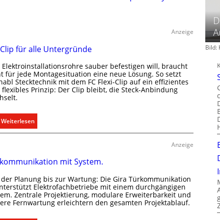
D
A
Anzeige
Bild
 Clip für alle Untergründe
Elektroinstallationsrohre sauber befestigen will, braucht
ht für jede Montagesituation eine neue Lösung. So setzt
abl Stecktechnik mit dem FC Flexi-Clip auf ein effizientes
flexibles Prinzip: Der Clip bleibt, die Steck-Anbindung
hselt.
:
Weiterlesen
E
i
Anzeige
n
kommunikation mit System.
C
l
 der Planung bis zur Wartung: Die Gira Türkommunikation
i
unterstützt Elektrofachbetriebe mit einem durchgängigen
p
tem. Zentrale Projektierung, modulare Erweiterbarkeit und
here Fernwartung erleichtern den gesamten Projektablauf.
f
ü