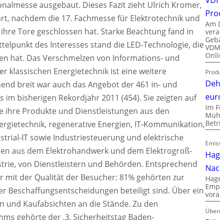
ionalmesse ausgebaut. Dieses Fazit zieht Ulrich Kromer,
Pro
rt, nachdem die 17. Fachmesse für Elektrotechnik und
Am D
z ihre Tore geschlossen hat. Starke Beachtung fand in
vera
Gebä
telpunkt des Interesses stand die LED-Technologie, die
VDMA
Onli
n hat. Das Verschmelzen von Informations- und
 klassischen Energietechnik ist eine weitere
Produ
Deh
end breit war auch das Angebot der 461 in- und
eur
s im bisherigen Rekordjahr 2011 (454). Sie zeigten auf
Im F
e ihre Produkte und Dienstleistungen aus den
Mühl
Bet
ergietechnik, regenerative Energien, IT-Kommunikation,
ustrial-IT sowie Industriesteuerung und elektrische
Emiss
men aus dem Elektrohandwerk und dem Elektrogroß-
Hag
trie, von Dienstleistern und Behörden. Entsprechend
Nac
ler mit der Qualität der Besucher: 81% gehörten zur
Hage
Empl
er Beschaffungsentscheidungen beteiligt sind. Über ein
vora
en und Kaufabsichten an die Stände. Zu den
Über
 gehörte der ‚3. Sicherheitstag Baden-