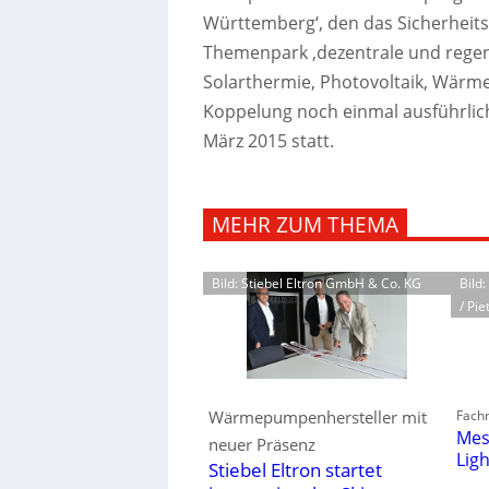
Württemberg‘, den das Sicherheit
Themenpark ‚dezentrale und regene
Solarthermie, Photovoltaik, Wär
Koppelung noch einmal ausführlich v
März 2015 statt.
MEHR ZUM THEMA
Bild: Stiebel Eltron GmbH & Co. KG
Bild
/ Pie
Fachm
Wärmepumpenhersteller mit
Mes
neuer Präsenz
Lig
Stiebel Eltron startet