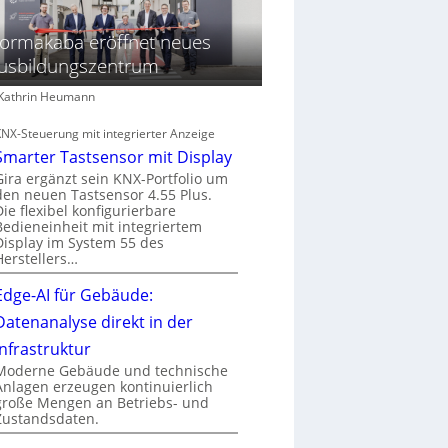
ormakaba eröffnet neues
usbildungszentrum
: Kathrin Heumann
KNX-Steuerung mit integrierter Anzeige
Smarter Tastsensor mit Display
Gira ergänzt sein KNX-Portfolio um
den neuen Tastsensor 4.55 Plus.
Die flexibel konfigurierbare
Bedieneinheit mit integriertem
Display im System 55 des
Herstellers…
Edge-AI für Gebäude:
Datenanalyse direkt in der
Infrastruktur
Moderne Gebäude und technische
Anlagen erzeugen kontinuierlich
große Mengen an Betriebs- und
Zustandsdaten.