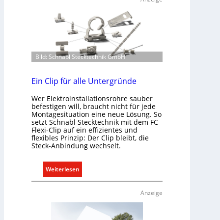
s
e
b
n
a
u
u
n
d
d
Bild: Schnabl Stecktechnik GmbH
e
r
r
e
E
Ein Clip für alle Untergründe
g
l
e
Wer Elektroinstallationsrohre sauber
e
l
befestigen will, braucht nicht für jede
k
n
Montagesituation eine neue Lösung. So
t
setzt Schnabl Stecktechnik mit dem FC
Flexi-Clip auf ein effizientes und
r
flexibles Prinzip: Der Clip bleibt, die
o
Steck-Anbindung wechselt.
m
o
:
Weiterlesen
b
E
i
i
l
Anzeige
n
i
C
t