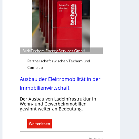
m
a
b
e
d
a
r
f
Bild: Techem Energy Services GmbH
s
g
Partnerschaft zwischen Techem und
e
Compleo
r
Ausbau der Elektromobilität in der
e
c
Immobilienwirtschaft
h
t
Der Ausbau von Ladeinfrastruktur in
Wohn- und Gewerbeimmobilien
e
gewinnt weiter an Bedeutung.
r
f
:
Weiterlesen
a
A
s
u
s
Anzeige