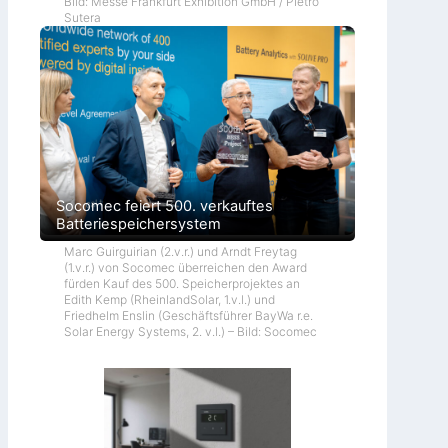
Bild: Messe Frankfurt Exhibition GmbH / Pietro
Sutera
Socomec feiert 500. verkauftes
Batteriespeichersystem
Marc Guirguirian (2.v.r.) und Arndt Freytag
(1.v.r.) von Socomec überreichen den Award
fürden Kauf des 500. Speicherprojektes an
Edith Kemp (RheinlandSolar, 1.v.l.) und
Friedhelm Enslin (Geschäftsführer BayWa r.e.
Solar Energy Systems, 2. v.l.) – Bild: Socomec