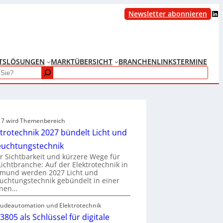
LinkedIn
Newsletter abonnieren
TS
LÖSUNGEN
MARKTÜBERSICHT
BRANCHENLINKS
TERMINE
e 7 wird Themenbereich
ktrotechnik 2027 bündelt Licht und
euchtungstechnik
 Sichtbarkeit und kürzere Wege für
Lichtbranche: Auf der Elektrotechnik in
tmund werden 2027 Licht und
uchtungstechnik gebündelt in einer
enen…
udeautomation und Elektrotechnik
3805 als Schlüssel für digitale