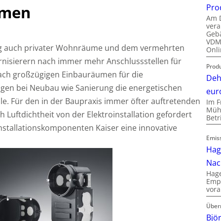
Pro
umen
Am D
vera
Gebä
VDMA
g auch privater Wohnräume und dem vermehrten
Onli
isierern nach immer mehr Anschlussstellen für
Produ
nach großzügigen Einbauräumen für die
Deh
steigen bei Neubau wie Sanierung die energetischen
eur
e. Für den in der Baupraxis immer öfter auftretenden
Im F
Mühl
uch Luftdichtheit von der Elektroinstallation gefordert
Bet
roinstallationskomponenten Kaiser eine innovative
Emis
Hag
Nac
Hage
Empl
vora
Über
Bjö