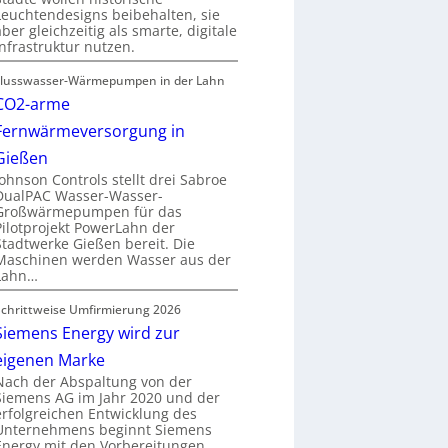
Leuchtendesigns beibehalten, sie
aber gleichzeitig als smarte, digitale
Infrastruktur nutzen.
Flusswasser-Wärmepumpen in der Lahn
CO2-arme
Fernwärmeversorgung in
Gießen
Johnson Controls stellt drei Sabroe
DualPAC Wasser-Wasser-
Großwärmepumpen für das
Pilotprojekt PowerLahn der
Stadtwerke Gießen bereit. Die
Maschinen werden Wasser aus der
Lahn…
Schrittweise Umfirmierung 2026
Siemens Energy wird zur
eigenen Marke
Nach der Abspaltung von der
Siemens AG im Jahr 2020 und der
erfolgreichen Entwicklung des
Unternehmens beginnt Siemens
Energy mit den Vorbereitungen…