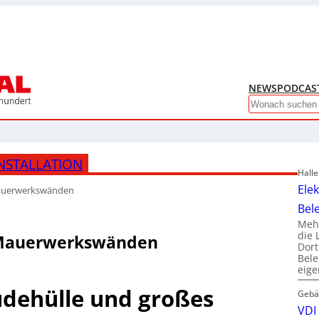
NEWS
PODCAS
Search
NSTALLATION
Hall
Ele
 Mauerwerkswänden
Bel
Mehr
die 
n Mauerwerkswänden
Dor
Bele
eig
udehülle und großes
Gebä
VDI 