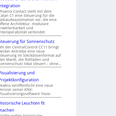
Integration
Phoenix Contact stellt mit dem
Catan C1 eine Steuerung für die
Gebäudeautomation vor, die eine
offene Architektur, modulare
Erweiterbarkeit und
Interoperabilität verbindet.
Steuerung für Sonnenschutz
Mit der CentralControl CC11 bringt
Becker-Antriebe eine neue
Steuerung im Steckdosenformat auf
den Markt, die Rollläden und
Sonnenschutz lokal steuert – ohne…
Visualisierung und
Projektkonfiguration
Peaknx veröffentlicht eine neue
Version seiner KNX-
Visualisierungssoftware Youvi.
Historische Leuchten fit
machen
Städte wollen historische