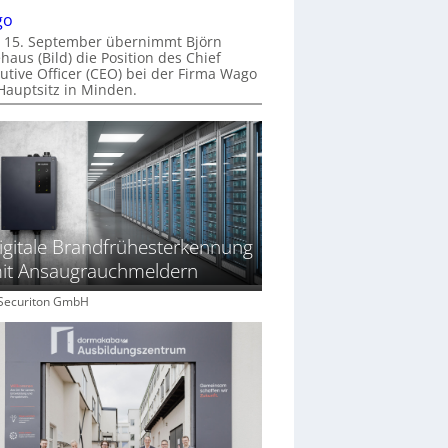
go
 15. September übernimmt Björn
haus (Bild) die Position des Chief
utive Officer (CEO) bei der Firma Wago
Hauptsitz in Minden.
igitale Brandfrühesterkennung
it Ansaugrauchmeldern
: Securiton GmbH