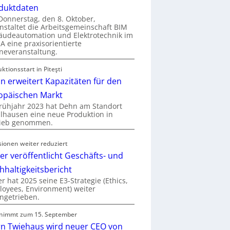
duktdaten
onnerstag, den 8. Oktober,
nstaltet die Arbeitsgemeinschaft BIM
udeautomation und Elektrotechnik im
 eine praxisorientierte
neveranstaltung.
ktionsstart in Piteşti
n erweitert Kapazitäten für den
opäischen Markt
rühjahr 2023 hat Dehn am Standort
hausen eine neue Produktion in
rieb genommen.
sionen weiter reduziert
er veröffentlicht Geschäfts- und
hhaltigkeitsbericht
r hat 2025 seine E3-Strategie (Ethics,
oyees, Environment) weiter
ngetrieben.
nimmt zum 15. September
rn Twiehaus wird neuer CEO von