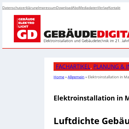
Datenschutzerklärung
Impressum
Download
Abo
Mediadaten
Verlag
Kontakt
FACHARTIKEL
, 
PLANUNG & I
Home
»
Allgemein
»
Elektroinstallation in
Elektroinstallation i
Luftdichte Gebä