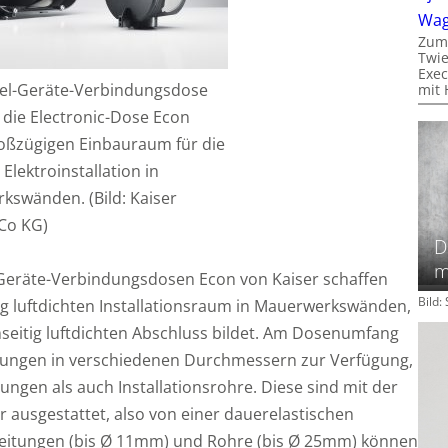
Wa
Zum
Twie
Exec
el-Geräte-Verbindungsdose
mit 
die Electronic-Dose Econ
roßzügigen Einbauraum für die
 Elektroinstallation in
kswänden. (Bild: Kaiser
Co KG)
D
m
Geräte-Verbindungsdosen Econ von Kaiser schaffen
Bild
ig luftdichten Installationsraum in Mauerwerkswänden,
seitig luftdichten Abschluss bildet. Am Dosenumfang
ffnungen in verschiedenen Durchmessern zur Verfügung,
tungen als auch Installationsrohre. Diese sind mit der
 ausgestattet, also von einer dauerelastischen
Leitungen (bis Ø 11mm) und Rohre (bis Ø 25mm) können