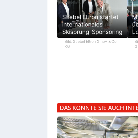
M
Stiebel Eltron startet
ü
internationales
L
Skisprung-Sponsoring
Bi
Bild: Stiebel Eltron GmbH & Co.
G
KG
DAS KÖNNTE SIE AUCH INT