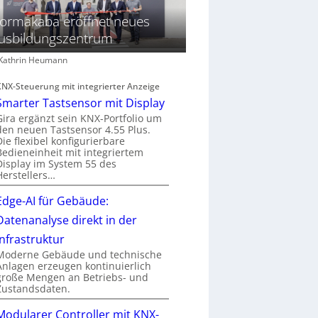
ormakaba eröffnet neues
usbildungszentrum
: Kathrin Heumann
KNX-Steuerung mit integrierter Anzeige
Smarter Tastsensor mit Display
Gira ergänzt sein KNX-Portfolio um
den neuen Tastsensor 4.55 Plus.
Die flexibel konfigurierbare
Bedieneinheit mit integriertem
Display im System 55 des
Herstellers…
Edge-AI für Gebäude:
Datenanalyse direkt in der
Infrastruktur
Moderne Gebäude und technische
Anlagen erzeugen kontinuierlich
große Mengen an Betriebs- und
Zustandsdaten.
Modularer Controller mit KNX-