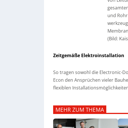
von Leit
gesamten
und Rohr
werkzeugl
Membran g
(Bild: Ka
Zeitgemäße Elektroinstallation
So tragen sowohl die Electronic-
Econ den Ansprüchen vieler Bauhe
flexiblen Installationsmöglichkei
MEHR ZUM THEMA