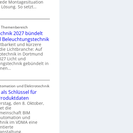
 jede Montagesituation
m
 Lösung. So setzt…
m
u
E
n
rd Themenbereich
n
k
echnik 2027 bündelt
C
a
d Beleuchtungstechnik
tbarkeit und kürzere
die Lichtbranche: Auf
p
rotechnik in Dortmund
o
27 Licht und
n
ngstechnik gebündelt in
ü
m
enen…
r
a
E
S
omation und Elektrotechnik
y
als Schlüssel für
e
e
s
 Produktdaten
k
U
stag, den 8. Oktober,
n
e
et die
r
m
meinschaft BIM
o
e
utomation und
r
chnik im VDMA eine
e
g
ntierte
c
anstaltung.
r