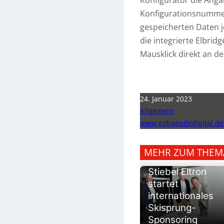
Konfigurationsnummer
gespeicherten Daten j
die integrierte Elbridg
Mausklick direkt an d
24. Januar 2023
Allgemein
www.gebaeudedigital.de
MEHR ZUM THEM
Stiebel Eltron
startet
internationales
Skisprung-
Sponsoring