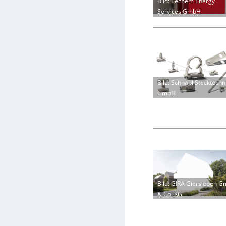
Bild: Techem Energy
Services GmbH
Bild: Schnabl Stecktechn
GmbH
Bild: GIRA Giersiepen 
& Co. KG