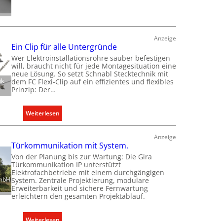
b
n
r
a
f
f
u
ü
s
d
Anzeige
r
g
e
Ein Clip für alle Untergründe
d
e
r
Wer Elektroinstallationsrohre sauber befestigen
e
r
E
will, braucht nicht für jede Montagesituation eine
n
e
l
neue Lösung. So setzt Schnabl Stecktechnik mit
e
c
ik
dem FC Flexi-Clip auf ein effizientes und flexibles
e
Prinzip: Der…
u
h
k
r
t
t
o
e
:
Weiterlesen
r
p
r
E
o
ä
f
i
m
Anzeige
i
a
n
Türkommunikation mit System.
o
s
s
C
b
Von der Planung bis zur Wartung: Die Gira
c
s
Türkommunikation IP unterstützt
l
i
Elektrofachbetriebe mit einem durchgängigen
h
e
i
l
GmbH
System. Zentrale Projektierung, modulare
e
n
p
i
Erweiterbarkeit und sichere Fernwartung
n
u
erleichtern den gesamten Projektablauf.
f
t
M
n
ü
ä
a
d
r
t
:
Weiterlesen