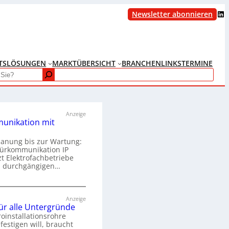
LinkedIn
Newsletter abonnieren
TS
LÖSUNGEN
MARKTÜBERSICHT
BRANCHENLINKS
TERMINE
Anzeige
unikation mit
lanung bis zur Wartung:
Türkommunikation IP
zt Elektrofachbetriebe
m durchgängigen…
T
ü
Anzeige
für alle Untergründe
r
roinstallationsrohre
k
festigen will, braucht
o