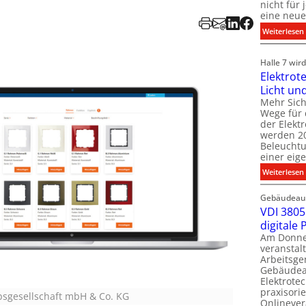
nicht für
eine neue
:
Weiterlesen
i
i
Halle 7 wi
Elektrot
Licht un
l
t
Mehr Sich
i
Wege für 
i
der Elekt
werden 20
f
Beleuchtu
einer eig
i
:
Weiterlesen
t
l
Gebäudeaut
l
l
VDI 3805 
digitale
t
Am Donner
t
veranstalt
t
Arbeitsge
.
Gebäudea
t
Elektrote
praxisorie
ebsgesellschaft mbH & Co. KG
Onlinever