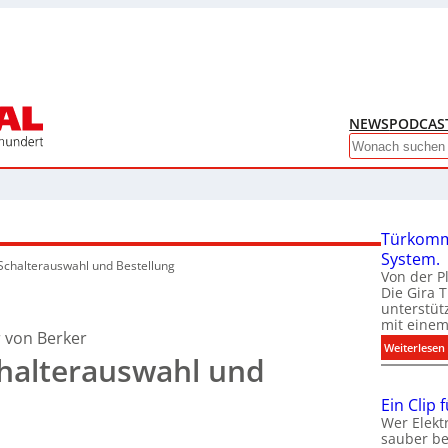
NEWS
PODCAS
Search
Türkomm
System.
Schalterauswahl und Bestellung
Von der P
Die Gira 
unterstüt
mit eine
r von Berker
:
Weiterlesen
chalterauswahl und
Ein Clip 
Wer Elekt
sauber be