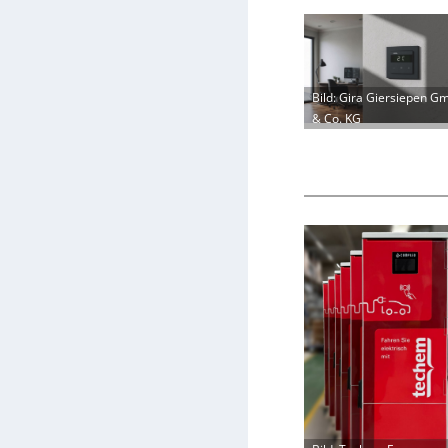
Bild: Gira Giersiepen G
& Co. KG