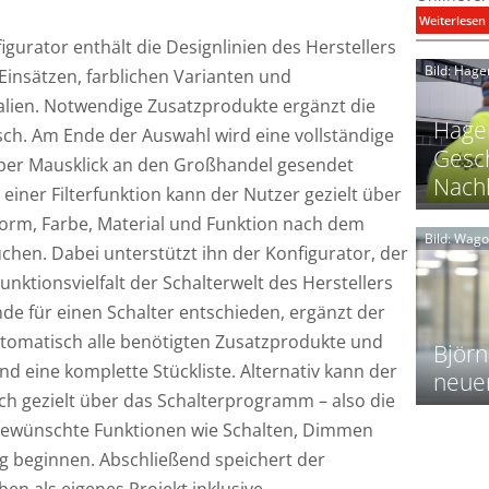
:
Weiterlesen
igurator enthält die Designlinien des Herstellers
i
Bild: Hage
Einsätzen, farblichen Varianten und
I
lien. Notwendige Zusatzprodukte ergänzt die
Hager
h. Am Ende der Auswahl wird eine vollständige
Gesch
ie per Mausklick an den Großhandel gesendet
Nachh
 einer Filterfunktion kann der Nutzer gezielt über
l
Form, Farbe, Material und Funktion nach dem
Bild: Wag
hen. Dabei unterstützt ihn der Konfigurator, der
Funktionsvielfalt der Schalterwelt des Herstellers
l
t
nde für einen Schalter entschieden, ergänzt der
l
utomatisch alle benötigten Zusatzprodukte und
i
Björn
end eine komplette Stückliste. Alternativ kann der
neue
h gezielt über das Schalterprogramm – also die
t
l
ewünschte Funktionen wie Schalten, Dimmen
f
g beginnen. Abschließend speichert der
en als eigenes Projekt inklusive