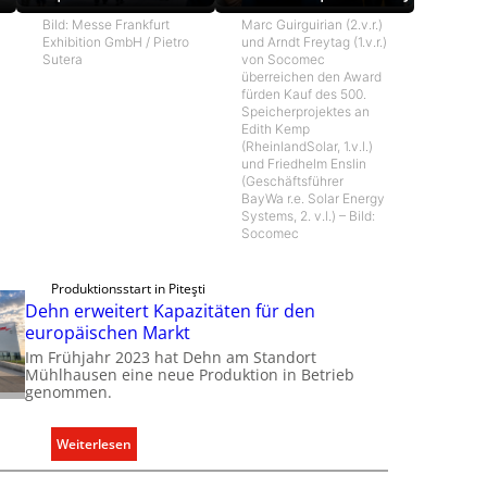
Bild: Messe Frankfurt
Marc Guirguirian (2.v.r.)
Exhibition GmbH / Pietro
und Arndt Freytag (1.v.r.)
Sutera
von Socomec
überreichen den Award
fürden Kauf des 500.
Speicherprojektes an
Edith Kemp
(RheinlandSolar, 1.v.l.)
und Friedhelm Enslin
(Geschäftsführer
BayWa r.e. Solar Energy
Systems, 2. v.l.) – Bild:
Socomec
Produktionsstart in Piteşti
Dehn erweitert Kapazitäten für den
europäischen Markt
Im Frühjahr 2023 hat Dehn am Standort
Mühlhausen eine neue Produktion in Betrieb
genommen.
:
Weiterlesen
D