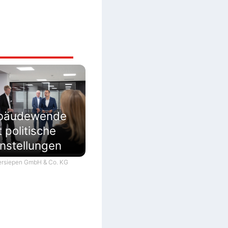
ebäudewende
 politische
nstellungen
Giersiepen GmbH & Co. KG