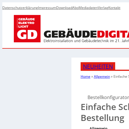
Datenschutzerklärung
Impressum
Download
Abo
Mediadaten
Verlag
Kontakt
NEUHEITEN
Home
»
Allgemein
»
Einfache 
Bestellkonfigurato
Einfache S
Bestellung
Allgemein