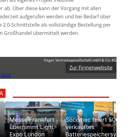
 ab. Über diese kann der Vorgang mit allen
i
l
ederzeit aufgerufen werden und bei Bedarf über
i
e-2.0-Schnittstelle als vollständige Bestellung per
t
en Großhandel übermittelt werden.
l
t
Hager Vertriebsgesellschaft mbH & Co. KG
Zur Firmenwebsite
t
 2023
t
A
i
t
Messe Frankfurt
Socomec feiert 500.
übernimmt Light
verkauftes
Expo London
Batteriespeichersystem