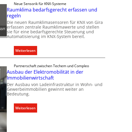
e
Neue Sensorik für KNX-Systeme
h
Raumklima bedarfsgerecht erfassen und
n
regeln
e
Die neuen Raumklimasensoren für KNX von Gira
r
erfassen zentrale Raumklimawerte und stellen
mbH
sie für eine bedarfsgerechte Steuerung und
w
Automatisierung im KNX-System bereit.
e
i
t
:
Weiterlesen
e
R
r
a
Partnerschaft zwischen Techem und Compleo
t
u
Ausbau der Elektromobilität in der
K
m
Immobilienwirtschaft
a
k
Der Ausbau von Ladeinfrastruktur in Wohn- und
p
l
Gewerbeimmobilien gewinnt weiter an
a
Bedeutung.
i
z
m
i
a
:
Weiterlesen
t
b
A
ä
e
u
t
d
s
e
a