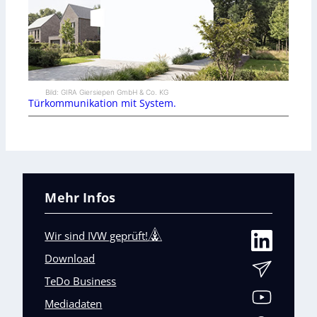
Bild: GIRA Giersiepen GmbH & Co. KG
Türkommunikation mit System.
Mehr Infos
Wir sind IVW geprüft!
Download
TeDo Business
Mediadaten