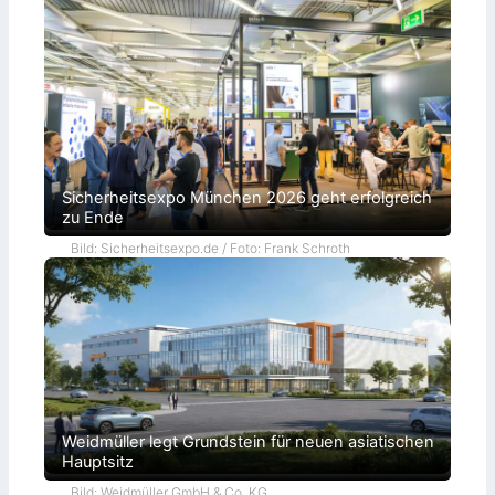
Sicherheitsexpo München 2026 geht erfolgreich
zu Ende
Bild: Sicherheitsexpo.de / Foto: Frank Schroth
Weidmüller legt Grundstein für neuen asiatischen
Hauptsitz
Bild: Weidmüller GmbH & Co. KG