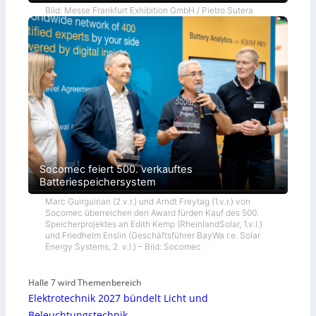
Bild: Messe Frankfurt Exhibition GmbH / Pietro Sutera
Socomec feiert 500. verkauftes
Batteriespeichersystem
Marc Guirguirian (2.v.r.) und Arndt Freytag (1.v.r.) von
Socomec überreichen den Award fürden Kauf des 500.
Speicherprojektes an Edith Kemp (RheinlandSolar, 1.v.l.)
und Friedhelm Enslin (Geschäftsführer BayWa r.e. Solar
Energy Systems, 2. v.l.) – Bild: Socomec
Halle 7 wird Themenbereich
Elektrotechnik 2027 bündelt Licht und
Beleuchtungstechnik