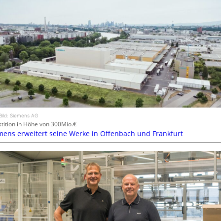
Bild: Siemens AG
stition in Höhe von 300Mio.€
mens erweitert seine Werke in Offenbach und Frankfurt