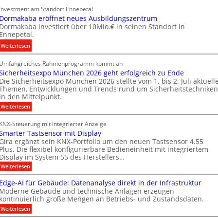
n
y
Investment am Standort Ennepetal
i
v
w
Dormakaba eröffnet neues Ausbildungszentrum
g
e
i
Dormakaba investiert über 10Mio.€ in seinen Standort in
i
s
r
Ennepetal.
t
t
d
:
Weiterlesen
a
i
z
D
l
t
u
Umfangreiches Rahmenprogramm kommt an
o
e
i
r
Sicherheitsexpo München 2026 geht erfolgreich zu Ende
r
B
o
e
Die Sicherheitsexpo München 2026 stellte vom 1. bis 2. Juli aktuell
m
r
n
i
Themen, Entwicklungen und Trends rund um Sicherheitstechniken
a
a
s
g
in den Mittelpunkt.
k
n
p
e
:
Weiterlesen
a
d
a
n
S
b
i
f
r
e
KNX-Steuerung mit integrierter Anzeige
c
a
r
t
n
Smarter Tastsensor mit Display
h
e
ü
n
M
e
Gira ergänzt sein KNX-Portfolio um den neuen Tastsensor 4.55
r
r
h
Plus. Die flexibel konfigurierbare Bedieneinheit mit integriertem
e
a
h
ö
Display im System 55 des Herstellers…
e
r
r
e
f
s
:
Weiterlesen
b
i
k
S
t
f
t
e
e
m
s
Edge-AI für Gebäude: Datenanalyse direkt in der Infrastruktur
n
e
i
a
e
Moderne Gebäude und technische Anlagen erzeugen
e
r
r
M
x
kontinuierlich große Mengen an Betriebs- und Zustandsdaten.
t
p
t
k
D
e
:
o
Weiterlesen
n
e
T
r
E
M