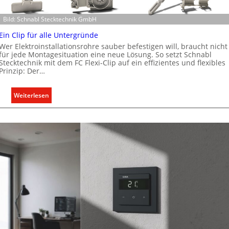
K
Bild: Schnabl Stecktechnik GmbH
a
p
Ein Clip für alle Untergründe
a
Wer Elektroinstallationsrohre sauber befestigen will, braucht nicht
z
für jede Montagesituation eine neue Lösung. So setzt Schnabl
Stecktechnik mit dem FC Flexi-Clip auf ein effizientes und flexibles
i
Prinzip: Der…
t
ä
:
Weiterlesen
t
E
e
i
n
n
f
C
ü
l
r
i
d
p
e
f
n
ü
e
r
u
a
r
l
o