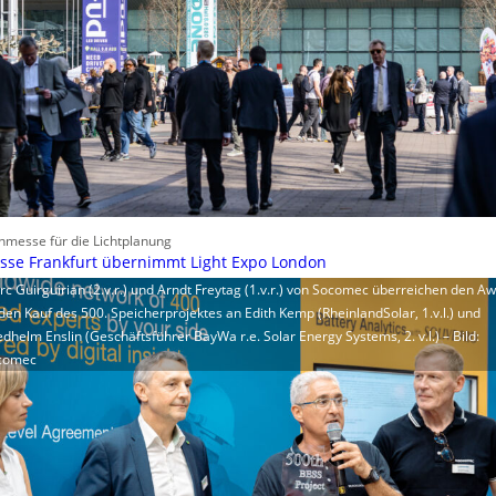
hmesse für die Lichtplanung
sse Frankfurt übernimmt Light Expo London
c Guirguirian (2.v.r.) und Arndt Freytag (1.v.r.) von Socomec überreichen den A
den Kauf des 500. Speicherprojektes an Edith Kemp (RheinlandSolar, 1.v.l.) und
edhelm Enslin (Geschäftsführer BayWa r.e. Solar Energy Systems, 2. v.l.) – Bild:
comec