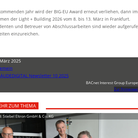
kommenden Jahr wird der BIG-EU Award erneut verliehen, dann im
men der Light + Building 2026 vom 8. bis 13. März in Frankfurt.
denten und Betreuer von Abschlussarbeiten sind wieder aufgerufe
eiten einzureichen.
 März 2025
gemein
ÄUDEDIGITAL Newsletter 10 2025
BACnet Interest Group Europe 
Zur Firmenwe
EHR ZUM THEMA
d: Stiebel Eltron GmbH & Co. KG