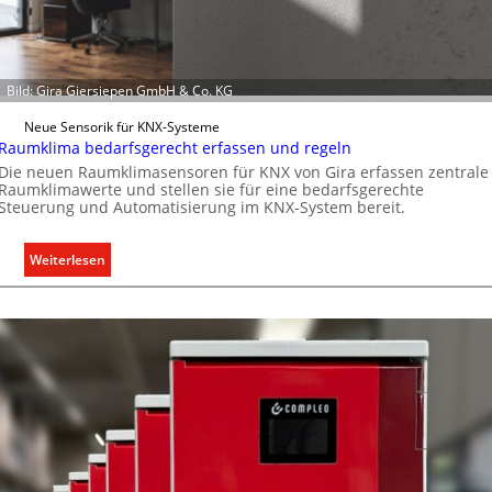
l
p
e
ä
U
i
n
s
Bild: Gira Giersiepen GmbH & Co. KG
t
c
Neue Sensorik für KNX-Systeme
e
h
Raumklima bedarfsgerecht erfassen und regeln
r
e
Die neuen Raumklimasensoren für KNX von Gira erfassen zentrale
g
n
Raumklimawerte und stellen sie für eine bedarfsgerechte
r
M
Steuerung und Automatisierung im KNX-System bereit.
ü
a
n
r
:
Weiterlesen
d
k
R
e
t
a
u
m
k
l
i
m
a
b