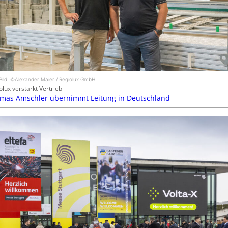
Bild: ©Alexander Maier / Regiolux GmbH
olux verstärkt Vertrieb
mas Amschler übernimmt Leitung in Deutschland