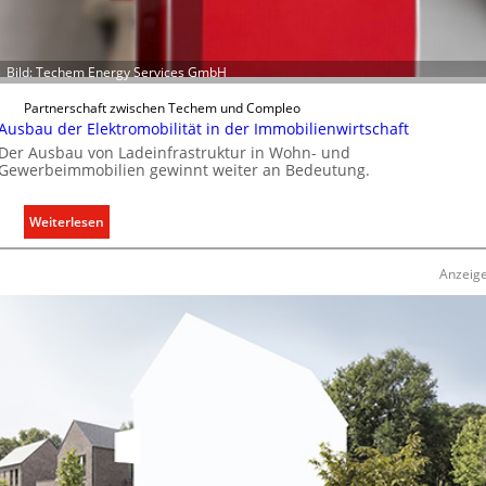
u
n
d
Bild: Techem Energy Services GmbH
r
e
Partnerschaft zwischen Techem und Compleo
g
Ausbau der Elektromobilität in der Immobilienwirtschaft
e
Der Ausbau von Ladeinfrastruktur in Wohn- und
Gewerbeimmobilien gewinnt weiter an Bedeutung.
l
n
:
Weiterlesen
A
u
Anzeig
s
b
a
u
d
e
r
E
l