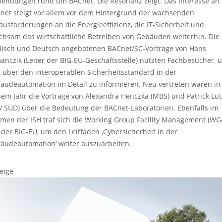
endungen rund um BACnet. Die Resonanz zeigt: Das Interesse an
net steigt vor allem vor dem Hintergrund der wachsenden
ausforderungen an die Energieeffizienz, die IT-Sicherheit und
ichsam das wirtschaftliche Betreiben von Gebäuden weiterhin. Die
lisch und Deutsch angebotenen BACnet/SC-Vorträge von Hans
anczik (Leiter der BIG-EU-Geschäftsstelle) nutzten Fachbesucher, 
h über den interoperablen Sicherheitsstandard in der
äudeautomation im Detail zu informieren. Neu vertreten waren in
sem Jahr die Vorträge von Alexandra Henczka (MBS) und Patrick Lüt
V SÜD) über die Bedeutung der BACnet-Laboratorien. Ebenfalls im
men der ISH traf sich die Working Group Facility Management (WG
 der BIG-EU, um den Leitfaden ‚Cybersicherheit in der
äudeautomation‘ weiter auszuarbeiten.
eige