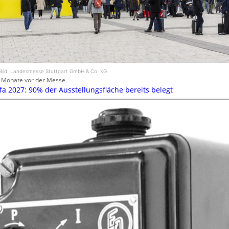
Bild: Landesmesse Stuttgart GmbH & Co. KG
 Monate vor der Messe
efa 2027: 90% der Ausstellungsfläche bereits belegt