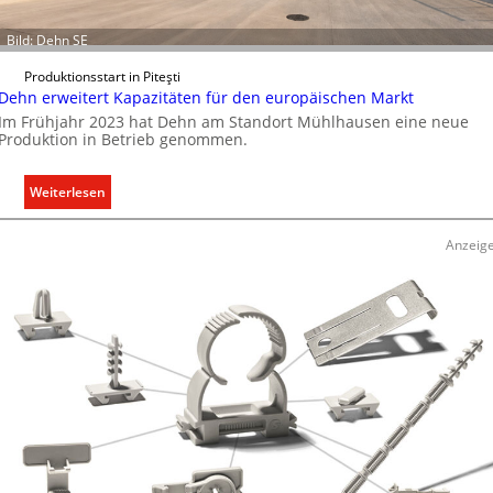
Bild: Dehn SE
Produktionsstart in Piteşti
Dehn erweitert Kapazitäten für den europäischen Markt
Im Frühjahr 2023 hat Dehn am Standort Mühlhausen eine neue
Produktion in Betrieb genommen.
:
Weiterlesen
D
e
Anzeig
h
n
e
r
w
e
i
t
e
r
t