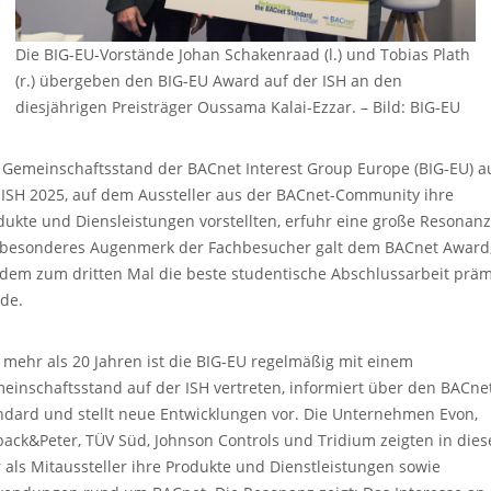
Die BIG-EU-Vorstände Johan Schakenraad (l.) und Tobias Plath
(r.) übergeben den BIG-EU Award auf der ISH an den
diesjährigen Preisträger Oussama Kalai-Ezzar.
–
Bild: BIG-EU
 Gemeinschaftsstand der BACnet Interest Group Europe (BIG-EU) a
 ISH 2025, auf dem Aussteller aus der BACnet-Community ihre
dukte und Diensleistungen vorstellten, erfuhr eine große Resonanz
 besonderes Augenmerk der Fachbesucher galt dem BACnet Award
 dem zum dritten Mal die beste studentische Abschlussarbeit präm
de.
t mehr als 20 Jahren ist die BIG-EU regelmäßig mit einem
einschaftsstand auf der ISH vertreten, informiert über den BACne
ndard und stellt neue Entwicklungen vor. Die Unternehmen Evon,
back&Peter, TÜV Süd, Johnson Controls und Tridium zeigten in die
r als Mitaussteller ihre Produkte und Dienstleistungen sowie