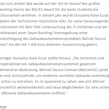
eits zum dritten Mal wurde auf der ISH im Vorlauf des großen
working Events der BIG-EU Award für die beste studentische
chlussarbeit verliehen. In diesem Jahr wurde Oussama Kalai-Ezzar
olvent der Technischen Hochschule Köln, für seine herausragende
helorarbeit mit dem Titel ‚Untersuchung der IT-Sicherheit und der
reibbarkeit einer Smart-Building-Testumgebung unter
ücksichtigung des Gebäudeautomationsprotokolls BACnet Secure
nect‘ mit der mit 1.000 Euro dotierten Auszeichnung geehrt.
isträger Oussama Kalai-Ezzar stellte heraus: „Die Sicherheit und
eroperabilität von Gebäudeautomationssystemen gewinnen
ehmend an Bedeutung. BACnet Secure Connect (BACnet/SC) spielt
ei eine Schlüsselrolle, um moderne, vernetzte Gebäude zuverlässi
 sicher zu betreiben. Es ist spannend zu sehen, wie sich BACnet
tinuierlich weiterentwickelt und neue Möglichkeiten für eine siche
 effiziente Gebäudeautomation eröffnet.“
eige