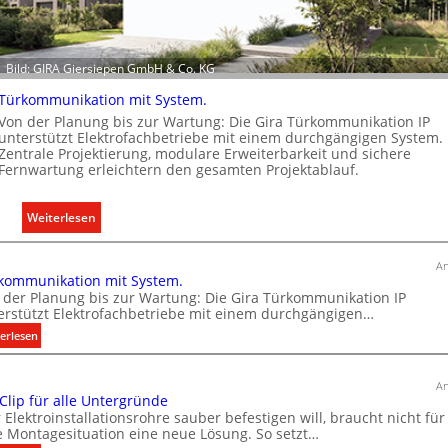
e
k
t
Bild: GIRA Giersiepen GmbH & Co. KG
r
o
Türkommunikation mit System.
m
Von der Planung bis zur Wartung: Die Gira Türkommunikation IP
o
unterstützt Elektrofachbetriebe mit einem durchgängigen System.
Zentrale Projektierung, modulare Erweiterbarkeit und sichere
b
Fernwartung erleichtern den gesamten Projektablauf.
i
l
:
Weiterlesen
i
T
t
ü
ä
An
kommunikation mit System.
r
t
 der Planung bis zur Wartung: Die Gira Türkommunikation IP
k
i
erstützt Elektrofachbetriebe mit einem durchgängigen…
o
n
:
erlesen
m
d
T
m
e
ü
u
r
An
r
 Clip für alle Untergründe
n
I
k
 Elektroinstallationsrohre sauber befestigen will, braucht nicht für
i
m
o
e Montagesituation eine neue Lösung. So setzt…
k