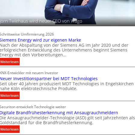
o
h
d
t
u
u
jörn Twiehaus wird neuer CEO von Wago
k
n
t
g
d
s
Schrittweise Umfirmierung 2026
a
t
Siemens Energy wird zur eigenen Marke
t
Nach der Abspaltung von der Siemens AG im Jahr 2020 und der
e
e
erfolgreichen Entwicklung des Unternehmens beginnt Siemens
c
Energy mit den Vorbereitungen…
n
h
:
Weiterlesen
n
S
i
KNX-Entwickler mit neuem Investor
i
k
Neuer Investitionspartner bei MDT Technologies
e
Seit über 40 Jahren produziert MDT Technologies in Engelskirchen
m
nahe Köln elektrotechnische Produkte.
e
:
Weiterlesen
n
N
s
Securiton entwickelt Technologie weiter
e
E
Digitale Brandfrühesterkennung mit Ansaugrauchmeldern
u
n
Die Ansaugrauchmelder-Technologie (ASD) gilt seit Jahrzehnten als
e
e
Goldstandard für die Brandfrühesterkennung.
r
r
:
Weiterlesen
I
g
D