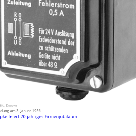
Bild: Doepke
dung am 3. Januar 1956
pke feiert 70-jähriges Firmenjubiläum