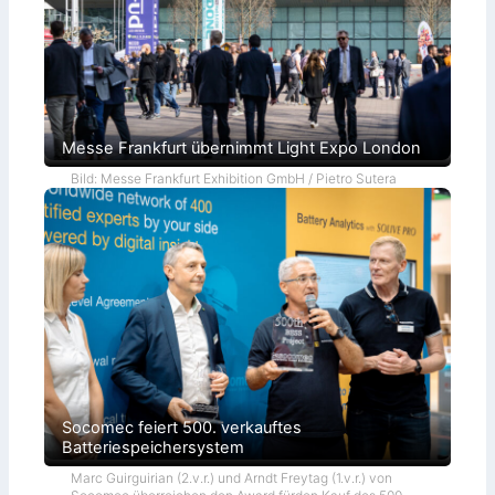
Messe Frankfurt übernimmt Light Expo London
Bild: Messe Frankfurt Exhibition GmbH / Pietro Sutera
Socomec feiert 500. verkauftes
Batteriespeichersystem
Marc Guirguirian (2.v.r.) und Arndt Freytag (1.v.r.) von