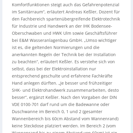
Komfortfunktionen steigt auch das Gefahrenpotenzial
im Sanitärraum“, erläutert Andreas Keßler, Dozent für
den Fachbereich spartenübergreifende Elektrotechnik
für Industrie und Handwerk an der IHK Bodensee-
Oberschwaben und HWK Ulm sowie Geschäftsführer
bei E&M Wasseranlagenbau GmbH. „Umso wichtiger
ist es, die geltenden Normierungen und die
anerkannten Regeln der Technik bei der Installation
zu beachten“, erläutert Keßler. Es verstehe sich von
selbst, dass bei der Elektroinstallation nur
entsprechend geschulte und erfahrene Fachkräfte
Hand anlegen dürften. „Je besser und frühzeitiger
SHK- und Elektrohandwerk zusammenarbeiten, desto
besser“, ergänzt Keßler. Nach den Vorgaben der DIN
VDE 0100-701 darf rund um die Badewanne oder
Duschwanne im Bereich 0, 1 und 2 (gesamter
Wannenbereich bis 60cm Abstand vom Wannenrand)
keine Steckdose platziert werden. Im Bereich 2 (vom
Wannenrand bis zu einem Abstand von 60cm) ist ein