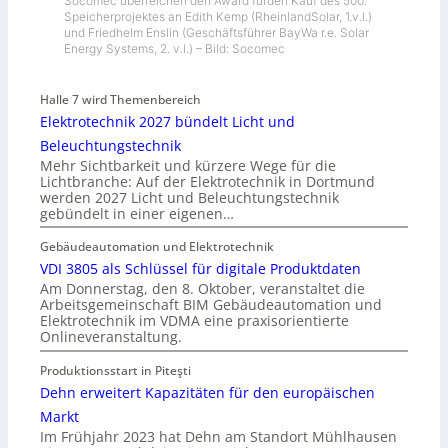
Socomec überreichen den Award fürden Kauf des 500.
Speicherprojektes an Edith Kemp (RheinlandSolar, 1.v.l.)
und Friedhelm Enslin (Geschäftsführer BayWa r.e. Solar
Energy Systems, 2. v.l.) – Bild: Socomec
Halle 7 wird Themenbereich
Elektrotechnik 2027 bündelt Licht und
Beleuchtungstechnik
Mehr Sichtbarkeit und kürzere Wege für die
Lichtbranche: Auf der Elektrotechnik in Dortmund
werden 2027 Licht und Beleuchtungstechnik
gebündelt in einer eigenen…
Gebäudeautomation und Elektrotechnik
VDI 3805 als Schlüssel für digitale Produktdaten
Am Donnerstag, den 8. Oktober, veranstaltet die
Arbeitsgemeinschaft BIM Gebäudeautomation und
Elektrotechnik im VDMA eine praxisorientierte
Onlineveranstaltung.
Produktionsstart in Piteşti
Dehn erweitert Kapazitäten für den europäischen
Markt
Im Frühjahr 2023 hat Dehn am Standort Mühlhausen