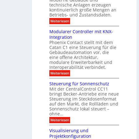
b
n
r
e
technische Anlagen erzeugen
i
T
s
n
kontinuierlich große Mengen an
a
l
2
a
Betriebs- und Zustandsdaten.
s
0
d
u
t
:
Weiterlesen
2
u
s
E
g
6
e
d
n
g
Modularer Controller mit KNX-
r
n
g
e
g
Integration
a
s
e
h
Phoenix Contact stellt mit dem
s
o
-
t
u
r
Catan C1 eine Steuerung für die
A
z
e
c
m
I
Gebäudeautomation vor, die
r
e
h
i
f
f
eine offene Architektur,
n
t
ü
o
m
modulare Erweiterbarkeit und
D
r
l
t
Interoperabilität verbindet.
e
i
G
g
r
s
e
:
l
Weiterlesen
r
p
u
b
M
e
d
l
ä
o
i
m
Steuerung für Sonnenschutz
e
a
u
d
c
Mit der CentralControl CC11
y
d
u
r
h
bringt Becker-Antriebe eine neue
e
l
z
n
Steuerung im Steckdosenformat
:
a
u
D
auf den Markt, die Rollläden und
r
E
a
e
Sonnenschutz lokal steuert –
n
t
r
d
ohne…
e
C
e
:
Weiterlesen
n
o
S
a
n
t
n
t
Visualisierung und
e
a
r
Projektkonfiguration
u
l
o