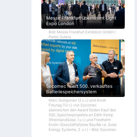
Messe Frankfurt übernimmt Light
Expo London
Bild: Messe Frankfurt Exhibition GmbH /
Pietro Sutera
Socomec feiert 500. verkauftes
Batteriespeichersystem
Marc Guirguirian (2.v.r.) und Arndt
Freytag (1.v.r.) von Socomec
überreichen den Award fürden Kauf des
500. Speicherprojektes an Edith Kemp
(RheinlandSolar, 1.v.l.) und Friedhelm
Enslin (Geschäftsführer BayWa r.e. Solar
Energy Systems, 2. v.l.) – Bild: Socomec