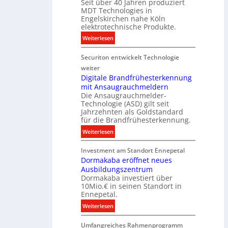
t
Seit über 40 Jahren produziert
e
t
MDT Technologies in
e
n
d
Engelskirchen nahe Köln
c
s
a
elektrotechnische Produkte.
h
E
t
:
Weiterlesen
n
n
e
N
i
e
n
Securiton entwickelt Technologie
e
k
r
u
weiter
g
e
Digitale Brandfrühesterkennung
y
mit Ansaugrauchmeldern
r
w
Die Ansaugrauchmelder-
I
i
Technologie (ASD) gilt seit
n
r
Jahrzehnten als Goldstandard
v
für die Brandfrühesterkennung.
d
e
z
:
Weiterlesen
s
u
D
t
r
Investment am Standort Ennepetal
i
i
e
Dormakaba eröffnet neues
g
t
i
Ausbildungszentrum
i
i
Dormakaba investiert über
g
t
o
10Mio.€ in seinen Standort in
e
a
n
Ennepetal.
n
l
s
:
Weiterlesen
e
e
p
D
n
B
a
Umfangreiches Rahmenprogramm
o
M
r