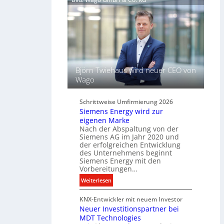
h
e
l
l
ü
t
s
L
s
i
e
c
l
h
f
Björn Twiehaus wird neuer CEO von
t
ü
Wago
u
r
n
d
d
Schrittweise Umfirmierung 2026
i
Siemens Energy wird zur
B
g
eigenen Marke
e
i
Nach der Abspaltung von der
l
t
Siemens AG im Jahr 2020 und
e
a
der erfolgreichen Entwicklung
u
des Unternehmens beginnt
l
c
Siemens Energy mit den
e
h
Vorbereitungen…
P
t
:
Weiterlesen
r
u
S
o
n
KNX-Entwickler mit neuem Investor
i
d
g
Neuer Investitionspartner bei
e
u
s
MDT Technologies
m
k