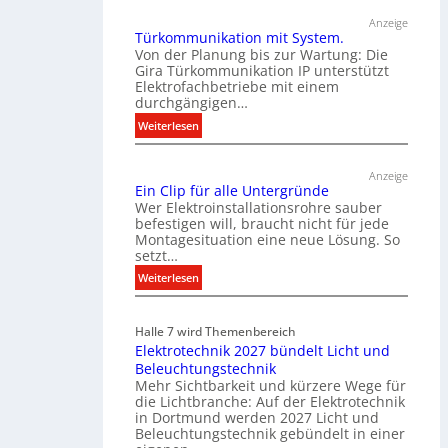
Anzeige
Türkommunikation mit System.
Von der Planung bis zur Wartung: Die
Gira Türkommunikation IP unterstützt
Elektrofachbetriebe mit einem
durchgängigen…
:
Weiterlesen
T
ü
Anzeige
r
Ein Clip für alle Untergründe
k
Wer Elektroinstallationsrohre sauber
o
befestigen will, braucht nicht für jede
Montagesituation eine neue Lösung. So
m
setzt…
m
u
:
Weiterlesen
n
E
i
i
Halle 7 wird Themenbereich
k
n
Elektrotechnik 2027 bündelt Licht und
a
C
Beleuchtungstechnik
t
l
Mehr Sichtbarkeit und kürzere Wege für
i
i
die Lichtbranche: Auf der Elektrotechnik
o
p
in Dortmund werden 2027 Licht und
n
f
Beleuchtungstechnik gebündelt in einer
m
ü