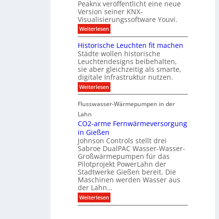
Peaknx veröffentlicht eine neue
e
y
l
Version seiner KNX-
r
s
l
u
Visualisierungssoftware Youvi.
e
e
n
d
r
:
Weiterlesen
g
i
m
V
f
r
i
i
Historische Leuchten fit machen
ü
e
t
s
r
Städte wollen historische
k
K
u
S
t
N
Leuchtendesigns beibehalten,
a
o
i
X
sie aber gleichzeitig als smarte,
l
n
n
-
digitale Infrastruktur nutzen.
i
n
d
I
s
e
:
Weiterlesen
e
n
i
n
H
r
t
e
s
i
I
e
r
Flusswasser-Wärmepumpen in der
c
s
n
g
u
h
t
Lahn
f
r
n
u
o
r
a
CO2-arme Fernwärmeversorgung
g
t
r
a
t
u
in Gießen
z
i
s
i
n
Johnson Controls stellt drei
s
t
o
d
Sabroe DualPAC Wasser-Wasser-
c
r
n
P
h
Großwärmepumpen für das
u
r
e
k
Pilotprojekt PowerLahn der
o
L
t
Stadtwerke Gießen bereit. Die
j
e
u
e
Maschinen werden Wasser aus
u
r
k
der Lahn…
c
t
h
:
Weiterlesen
k
t
C
o
e
O
n
n
2