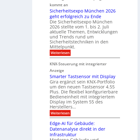
r
r
kommt an
a
a
t
m
Sicherheitsexpo München 2026
r
n
n
geht erfolgreich zu Ende
a
k
d
e
Die Sicherheitsexpo München
k
e
f
r
2026 stellte vom 1. bis 2. Juli
a
r
aktuelle Themen, Entwicklungen
b
b
ü
und Trends rund um
e
a
Sicherheitstechniken in den
h
i
e
Mittelpunkt.
e
M
r
:
Weiterlesen
s
D
S
ö
t
T
i
f
KNX-Steuerung mit integrierter
e
c
T
f
h
Anzeige
r
e
e
n
Smarter Tastsensor mit Display
k
r
c
e
Gira ergänzt sein KNX-Portfolio
e
h
h
um den neuen Tastsensor 4.55
t
e
n
n
Plus. Die flexibel konfigurierbare
i
n
n
Bedieneinheit mit integriertem
t
o
e
s
u
Display im System 55 des
l
u
e
Herstellers…
n
o
x
e
g
:
Weiterlesen
p
g
s
S
o
m
i
m
M
A
Edge-AI für Gebäude:
i
a
e
ü
Datenanalyse direkt in der
u
r
t
n
s
Infrastruktur
t
s
c
A
e
Moderne Gebäude und
h