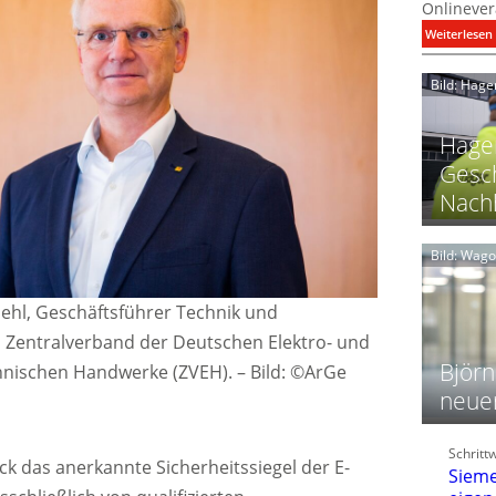
Onlinever
:
Weiterlesen
i
Bild: Hage
I
Hager
Gesch
Nachh
l
Bild: Wag
l
hl, Geschäftsführer Technik und
t
l
 Zentralverband der Deutschen Elektro- und
i
Björn
hnischen Handwerke (ZVEH).
–
Bild: ©ArGe
neue
t
l
Schritt
f
eck das anerkannte Sicherheitssiegel der E-
Sieme