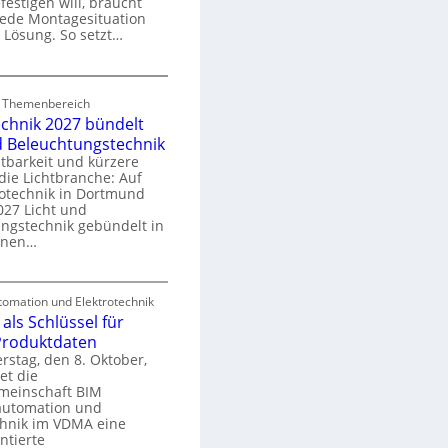
festigen will, braucht
o
 jede Montagesituation
m
 Lösung. So setzt…
m
u
E
n
d Themenbereich
n
k
echnik 2027 bündelt
C
a
d Beleuchtungstechnik
tbarkeit und kürzere
die Lichtbranche: Auf
p
rotechnik in Dortmund
o
27 Licht und
n
ngstechnik gebündelt in
ü
m
enen…
r
a
E
S
omation und Elektrotechnik
y
als Schlüssel für
e
e
s
 Produktdaten
k
U
stag, den 8. Oktober,
n
e
et die
r
m
meinschaft BIM
o
e
utomation und
r
chnik im VDMA eine
e
g
ntierte