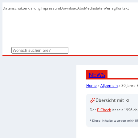
Datenschutzerklärung
Impressum
Download
Abo
Mediadaten
Verlag
Kontakt
Search
NEWS
Home
»
Allgemein
»
30 Jahre 
Übersicht mit KI
Der
E-Check
ist seit 1996 d
nur von qualifizierten Innun
* Diese Inhalte wurden mithilf
normgerechte, geprüfte elek
Eine Elektrofachkraft kontr
Leitungen, Steckdosen, Scha