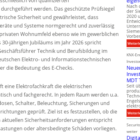
schließlich von qualifizierten
eigen
Nach 
durchgeführt werden. Das geschützte Prüfsiegel
der S
i
2020 u
l
ktrische Sicherheit und gewährleistet, dass
Entwi
i
Geräte und Systeme normgerecht und zuverlässig
Unter
t
Sieme
 privaten Wohnumfeld ebenso wie im gewerblichen
Vorbe
l
s 30-jährigen Jubiläums im Jahr 2026 spricht
Weiterl
t
eschäftsführer Technik und Berufsbildung im
KNX-Ent
eutschen Elektro- und Informationstechnischen
Investo
er die Bedeutung des E-Checks.
Neue
Inves
t
MDT 
 eine Elektrofachkraft die elektrischen
Seit ü
t
produ
atisch und fachgerecht. In jedem Raum werden u.a.
Techno
Engel
osen, Schalter, Beleuchtung, Sicherungen und
i
elektr
t
richtungen geprüft. Ziel ist es festzustellen, ob die
Weiterl
n aktuellen Sicherheitsanforderungen entspricht
Securit
astungen oder altersbedingte Schäden vorliegen.
weiter
Digita