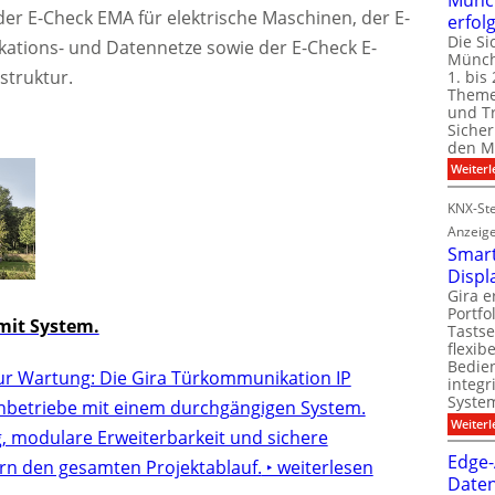
der E-Check EMA für elektrische Maschinen, der E-
erfol
Die Si
ations- und Datennetze sowie der E-Check E-
Münch
struktur.
1. bis 
Theme
und T
Sicher
den Mi
Weiterl
KNX-Ste
Anzeig
Smart
Displ
Gira e
Portf
it System.
Tastse
flexib
Bedien
ur Wartung: Die Gira Türkommunikation IP
integr
System
chbetriebe mit einem durchgängigen System.
Weiterl
g, modulare Erweiterbarkeit und sichere
Edge-
rn den gesamten Projektablauf.
‣ weiterlesen
Daten