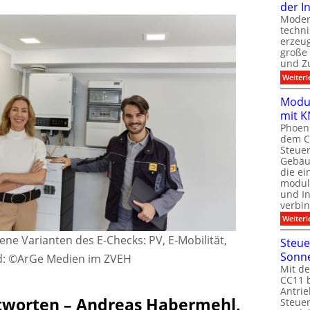
der I
Moder
techn
erzeug
große
und Z
Weiterl
Modul
mit K
Phoeni
dem C
Steuer
Gebäu
die ei
modula
und In
verbin
Weiterl
ene Varianten des E-Checks: PV, E-Mobilität,
Steue
Sonn
ld: ©ArGe Medien im ZVEH
Mit de
CC11 b
Antrie
ntworten – Andreas Habermehl,
Steue