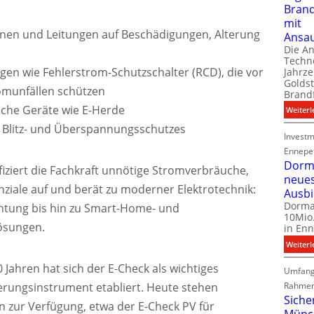
Bran
mit
ionen und Leitungen auf Beschädigungen, Alterung
Ansa
Die A
Techno
gen wie Fehlerstrom-Schutzschalter (RCD), die vor
Jahrze
Goldst
omunfällen schützen
Brand
ische Geräte wie E-Herde
Weiterl
litz- und Überspannungsschutzes
Investm
Ennepe
Dorma
fiziert die Fachkraft unnötige Stromverbräuche,
neue
nziale auf und berät zu moderner Elektrotechnik:
Ausb
Dorma
chtung bis hin zu Smart-Home- und
10Mio.
ösungen.
in Enn
Weiterl
Jahren hat sich der E-Check als wichtiges
Umfang
Rahmen
ierungsinstrument etabliert. Heute stehen
Siche
en zur Verfügung, etwa der E-Check PV für
Münc