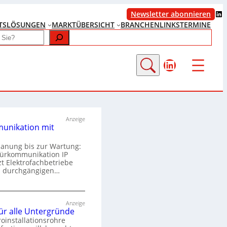
LinkedIn
Newsletter abonnieren
TS
LÖSUNGEN
MARKTÜBERSICHT
BRANCHENLINKS
TERMINE
LinkedIn
Anzeige
unikation mit
lanung bis zur Wartung:
Türkommunikation IP
zt Elektrofachbetriebe
m durchgängigen…
T
ü
Anzeige
für alle Untergründe
r
roinstallationsrohre
k