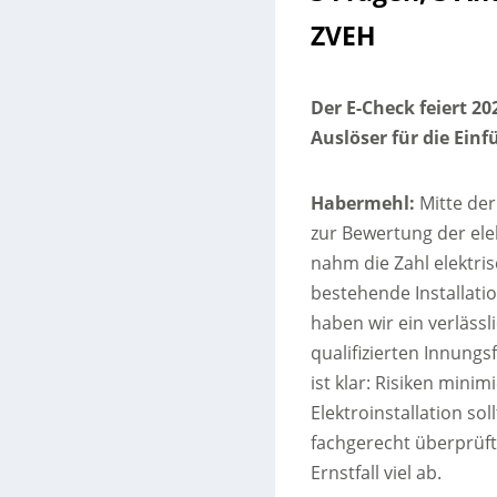
ZVEH
Der E-Check feiert 20
Auslöser für die Ein
Habermehl:
Mitte der
zur Bewertung der elek
nahm die Zahl elektris
bestehende Installati
haben wir ein verlässl
qualifizierten Innung
ist klar: Risiken min
Elektroinstallation so
fachgerecht überprüft
Ernstfall viel ab.