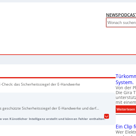
NEWS
PODCAS
Search
Türkomm
System.
E-Check: das Sicherheitssiegel der E-Handwerke
Von der P
Die Gira 
unterstüt
mit eine
as geschützte Sicherheitssiegel der E-Handwerke und darf
:
Weiterlesen
gsfachbetrieben durchgeführt werden. Er steht für
e von Künstlicher Intelligenz erstellt und können Fehler enthalten.
trische Sicherheit in privaten und gewerblichen Gebäuden:
olliert systematisch Installationen und Komponenten wie
Ein Clip 
lter, Beleuchtung, Sicherungen, RCD/Fehlerstromschutz,
Wer Elekt