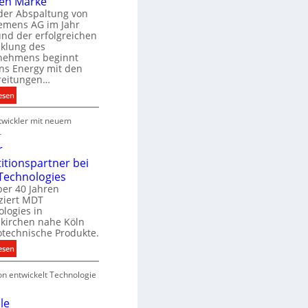
en Marke
B
der Abspaltung von
d
e
iemens AG im Jahr
nd der erfolgreichen
g
cklung des
e
nehmens beginnt
u
ns Energy mit den
c
a
reitungen…
h
:
esen
e
S
u
P
wickler mit neuem
i
n
r
e
r
g
o
m
r
s
d
e
titionspartner bei
u
n
Technologies
e
k
s
ber 40 Jahren
c
ziert MDT
E
h
d
logies in
n
n
skirchen nahe Köln
a
e
otechnische Produkte.
r
k
e
:
esen
g
n
N
y
on entwickelt Technologie
e
w
u
i
e
le
r