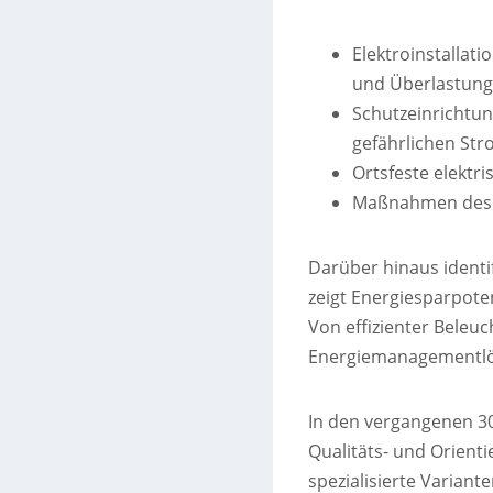
Elektroinstallat
und Überlastung
Schutzeinrichtun
gefährlichen Str
Ortsfeste elektr
Maßnahmen des B
Darüber hinaus identi
zeigt Energiesparpote
Von effizienter Beleu
Energiemanagementl
In den vergangenen 30 
Qualitäts- und Orient
spezialisierte Variant