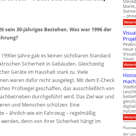
Steck
Markt,
Sonnen
– ohn
Weiterl
26 sein 30-jähriges Bestehen. Was war 1996 der
Visua
führung?
Proje
Peaknx
neue V
Visual
 1990er-Jahre gab es keinen sichtbaren Standard
Youvi.
trischen Sicherheit in Gebäuden. Gleichzeitig
Weiterl
cher Geräte im Haushalt stark zu. Viele
Histo
onen waren dafür nicht ausgelegt. Mit dem E-Check
mach
Städte
iches Prüfsiegel geschaffen, das ausschließlich von
Leuch
sfachbetrieben durchgeführt wird. Das Ziel war und
beibeh
gleich
imieren und Menschen schützen. Eine
digita
nutze
llte – ähnlich wie ein Fahrzeug – regelmäßig
Weiterl
 werden, denn von ihrer Sicherheit hängt im
Flussw
der Lah