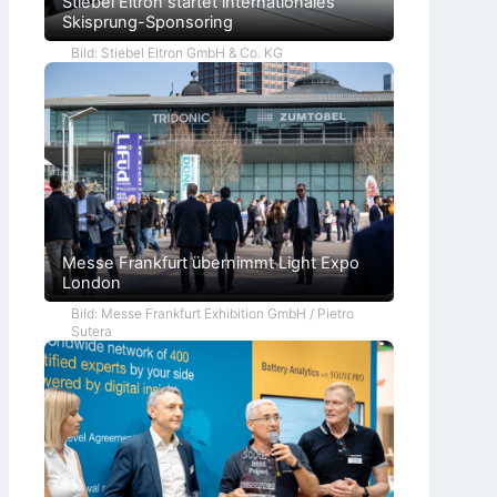
Stiebel Eltron startet internationales
Skisprung-Sponsoring
Bild: Stiebel Eltron GmbH & Co. KG
Messe Frankfurt übernimmt Light Expo
London
Bild: Messe Frankfurt Exhibition GmbH / Pietro
Sutera