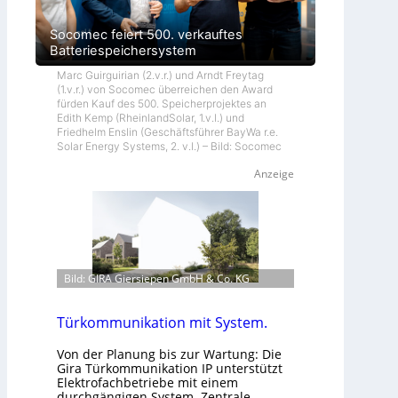
Socomec feiert 500. verkauftes
Batteriespeichersystem
Marc Guirguirian (2.v.r.) und Arndt Freytag
(1.v.r.) von Socomec überreichen den Award
fürden Kauf des 500. Speicherprojektes an
Edith Kemp (RheinlandSolar, 1.v.l.) und
Friedhelm Enslin (Geschäftsführer BayWa r.e.
Solar Energy Systems, 2. v.l.) – Bild: Socomec
Anzeige
Bild: GIRA Giersiepen GmbH & Co. KG
Türkommunikation mit System.
Von der Planung bis zur Wartung: Die
Gira Türkommunikation IP unterstützt
Elektrofachbetriebe mit einem
durchgängigen System. Zentrale