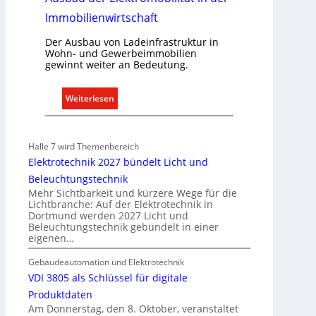
l
r
n
Immobilienwirtschaft
ü
n
Der Ausbau von Ladeinfrastruktur in
Wohn- und Gewerbeimmobilien
d
gewinnt weiter an Bedeutung.
e
:
Weiterlesen
A
u
s
Halle 7 wird Themenbereich
b
Elektrotechnik 2027 bündelt Licht und
a
Beleuchtungstechnik
u
Mehr Sichtbarkeit und kürzere Wege für die
d
Lichtbranche: Auf der Elektrotechnik in
Dortmund werden 2027 Licht und
e
Beleuchtungstechnik gebündelt in einer
r
eigenen…
E
l
Gebäudeautomation und Elektrotechnik
e
VDI 3805 als Schlüssel für digitale
k
Produktdaten
t
Am Donnerstag, den 8. Oktober, veranstaltet