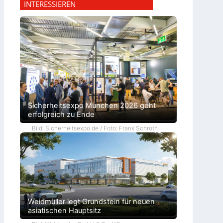
INTERESSIEREN
Sicherheitsexpo München 2026 geht
erfolgreich zu Ende
Bild: Sicherheitsexpo.de / Foto: Frank Schroth
Weidmüller legt Grundstein für neuen
asiatischen Hauptsitz