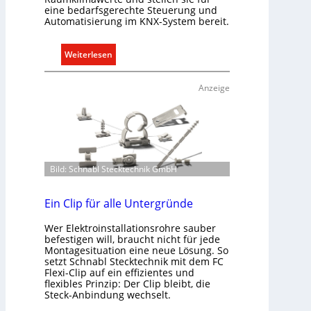
eine bedarfsgerechte Steuerung und
m
Automatisierung im KNX-System bereit.
i
t
:
Weiterlesen
S
R
y
a
s
Anzeige
u
t
m
e
k
m
l
.
i
Bild: Schnabl Stecktechnik GmbH
m
a
b
Ein Clip für alle Untergründe
e
Wer Elektroinstallationsrohre sauber
d
befestigen will, braucht nicht für jede
a
Montagesituation eine neue Lösung. So
r
setzt Schnabl Stecktechnik mit dem FC
Flexi-Clip auf ein effizientes und
f
flexibles Prinzip: Der Clip bleibt, die
s
Steck-Anbindung wechselt.
g