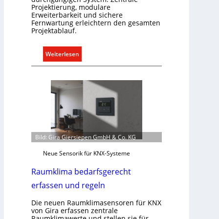
Projektierung, modulare
Erweiterbarkeit und sichere
Fernwartung erleichtern den gesamten
Projektablauf.
:
Weiterlesen
T
ü
r
k
o
m
m
u
Bild: Gira Giersiepen GmbH & Co. KG
n
Neue Sensorik für KNX-Systeme
i
k
Raumklima bedarfsgerecht
a
erfassen und regeln
t
i
Die neuen Raumklimasensoren für KNX
o
von Gira erfassen zentrale
Raumklimawerte und stellen sie für
n