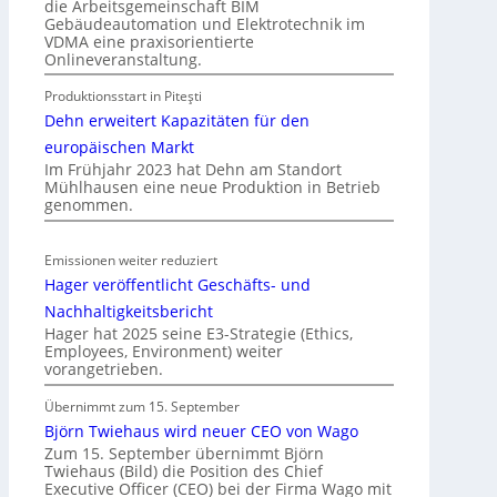
die Arbeitsgemeinschaft BIM
r
Gebäudeautomation und Elektrotechnik im
o
VDMA eine praxisorientierte
m
Onlineveranstaltung.
o
Produktionsstart in Piteşti
b
Dehn erweitert Kapazitäten für den
i
l
europäischen Markt
Im Frühjahr 2023 hat Dehn am Standort
i
Mühlhausen eine neue Produktion in Betrieb
t
genommen.
ä
t
Emissionen weiter reduziert
i
Hager veröffentlicht Geschäfts- und
n
d
Nachhaltigkeitsbericht
e
Hager hat 2025 seine E3-Strategie (Ethics,
Employees, Environment) weiter
r
vorangetrieben.
I
m
Übernimmt zum 15. September
m
Björn Twiehaus wird neuer CEO von Wago
o
Zum 15. September übernimmt Björn
Twiehaus (Bild) die Position des Chief
b
Executive Officer (CEO) bei der Firma Wago mit
i