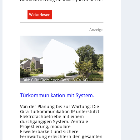
:
Weiterlesen
R
a
Anzeige
u
m
k
l
i
m
a
b
Bild: GIRA Giersiepen GmbH & Co. KG
e
d
Türkommunikation mit System.
a
r
Von der Planung bis zur Wartung: Die
Gira Türkommunikation IP unterstützt
f
Elektrofachbetriebe mit einem
s
durchgängigen System. Zentrale
g
Projektierung, modulare
Erweiterbarkeit und sichere
e
Fernwartung erleichtern den gesamten
r