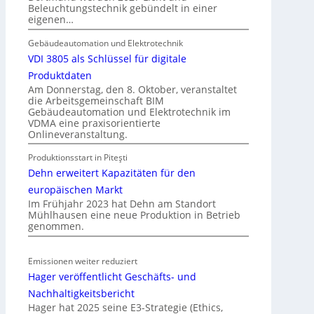
Beleuchtungstechnik gebündelt in einer
ü
r
eigenen…
r
I
a
Gebäudeautomation und Elektrotechnik
m
l
VDI 3805 als Schlüssel für digitale
m
l
o
Produktdaten
e
b
Am Donnerstag, den 8. Oktober, veranstaltet
die Arbeitsgemeinschaft BIM
U
i
Gebäudeautomation und Elektrotechnik im
n
l
VDMA eine praxisorientierte
t
i
Onlineveranstaltung.
e
e
Produktionsstart in Piteşti
r
n
Dehn erweitert Kapazitäten für den
g
w
r
europäischen Markt
i
Im Frühjahr 2023 hat Dehn am Standort
ü
r
Mühlhausen eine neue Produktion in Betrieb
n
t
genommen.
d
s
e
c
Emissionen weiter reduziert
h
Hager veröffentlicht Geschäfts- und
a
Nachhaltigkeitsbericht
f
Hager hat 2025 seine E3-Strategie (Ethics,
t