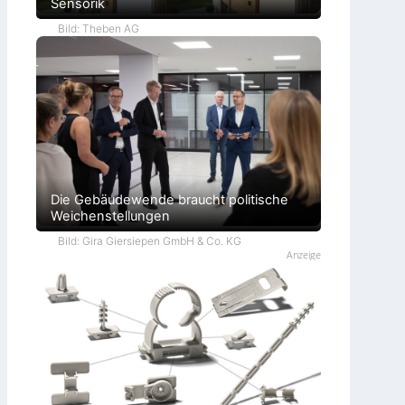
Sensorik
Bild: Theben AG
Die Gebäudewende braucht politische
Weichenstellungen
Bild: Gira Giersiepen GmbH & Co. KG
Anzeige