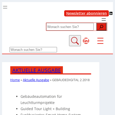
LinkedIn
Newsletter abonnieren
Search
LinkedIn
Search
AKTUELLE AUSGABE
Home
»
Aktuelle Ausgabe
»
GEBÄUDEDIGITAL 2 2018
Gebäudeautomation für
Leuchtturmprojekte
Guided Tour Light + Building
Funkbasiertes Smart-Home-System