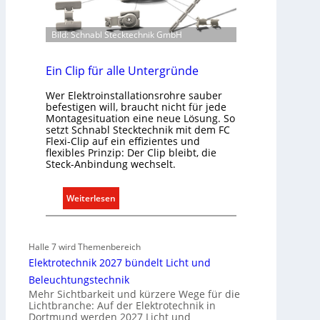
e
r
E
Bild: Schnabl Stecktechnik GmbH
l
e
Ein Clip für alle Untergründe
k
Wer Elektroinstallationsrohre sauber
t
befestigen will, braucht nicht für jede
r
Montagesituation eine neue Lösung. So
o
setzt Schnabl Stecktechnik mit dem FC
m
Flexi-Clip auf ein effizientes und
flexibles Prinzip: Der Clip bleibt, die
o
Steck-Anbindung wechselt.
b
i
:
Weiterlesen
l
E
i
i
t
n
ä
Halle 7 wird Themenbereich
C
t
Elektrotechnik 2027 bündelt Licht und
l
i
Beleuchtungstechnik
i
n
Mehr Sichtbarkeit und kürzere Wege für die
p
Lichtbranche: Auf der Elektrotechnik in
d
Dortmund werden 2027 Licht und
f
e