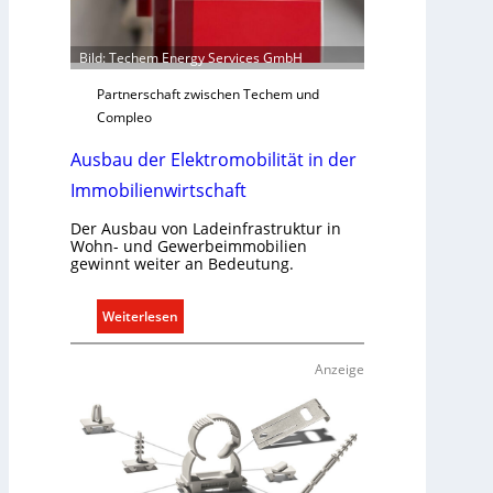
t
S
y
Bild: Techem Energy Services GmbH
s
Partnerschaft zwischen Techem und
t
Compleo
e
m
Ausbau der Elektromobilität in der
.
Immobilienwirtschaft
Der Ausbau von Ladeinfrastruktur in
Wohn- und Gewerbeimmobilien
gewinnt weiter an Bedeutung.
:
Weiterlesen
A
u
Anzeige
s
b
a
u
d