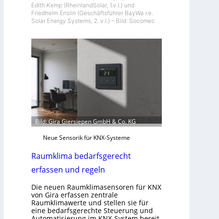
Edith Kemp (RheinlandSolar, 1.v.l.) und
Friedhelm Enslin (Geschäftsführer BayWa r.e.
Solar Energy Systems, 2. v.l.) – Bild: Socomec
Bild: Gira Giersiepen GmbH & Co. KG
Neue Sensorik für KNX-Systeme
Raumklima bedarfsgerecht
erfassen und regeln
Die neuen Raumklimasensoren für KNX
von Gira erfassen zentrale
Raumklimawerte und stellen sie für
eine bedarfsgerechte Steuerung und
Automatisierung im KNX-System bereit.