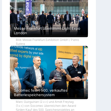
Messe Frankfurt übernimmt Light Expo
London
Bild: Messe Frankfurt Exhibition GmbH / Pietro
Sutera
Socomec feiert 500. verkauftes
Batteriespeichersystem
Marc Guirguirian (2.v.r.) und Arndt Freytag
(1.v.r.) von Socomec überreichen den Award
fürden Kauf des 500. Speicherprojektes an