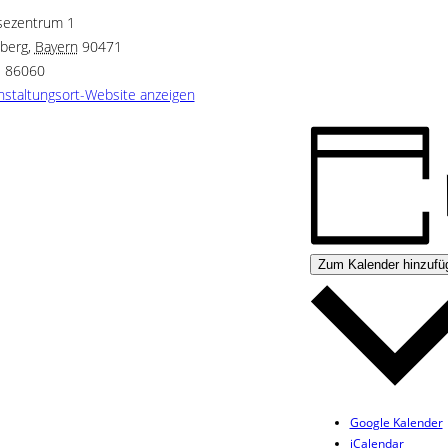
ezentrum 1
berg
,
Bayern
90471
 86060
nstaltungsort-Website anzeigen
Zum Kalender hinzufü
Google Kalender
iCalendar