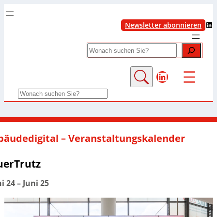
LinkedIn
Newsletter abonnieren
Search
LinkedIn
Search
bäudedigital – Veranstaltungskalender
uerTrutz
ni 24
–
Juni 25