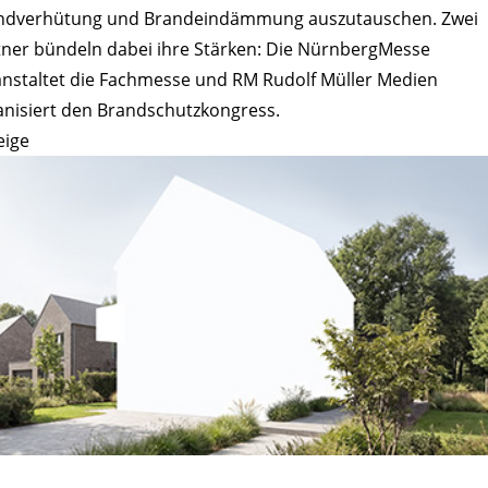
ndverhütung und Brandeindämmung auszutauschen. Zwei
tner bündeln dabei ihre Stärken: Die NürnbergMesse
anstaltet die Fachmesse und RM Rudolf Müller Medien
anisiert den Brandschutzkongress.
eige