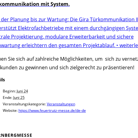
kommunikation mit System.
 der Planung bis zur Wartung: Die Gira Türkommunikation I
erstützt Elektrofachbetriebe mit einem durchgängigen Syst
rale Projektierung, modulare Erweiterbarkeit und sichere
nwartung erleichtern den gesamten Projektablauf.
‣ weiterl
en Sie sich auf zahlreiche Möglichkeiten, um sich zu vernet
kunden zu gewinnen und sich zielgerecht zu präsentieren!
ils
Beginn:
Juni 24
Ende:
Juni 25
Veranstaltungskategorie:
Veranstaltungen
Website:
https://www.feuertrutz-messe.de/de-de
NBERGMESSE