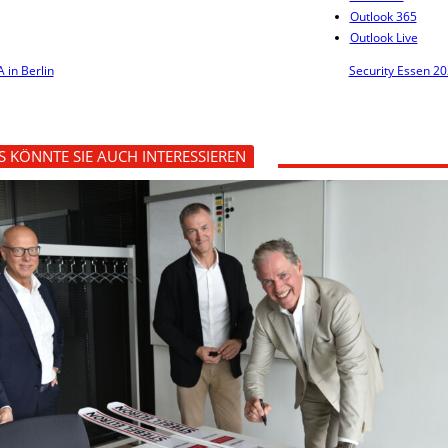
Outlook 365
Outlook Live
A in Berlin
Security Essen 2
S KÖNNTE SIE AUCH INTERESSIEREN