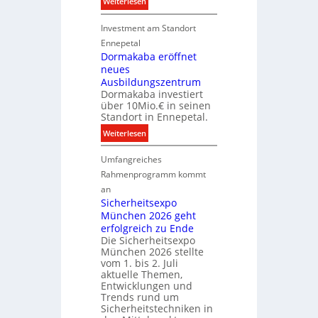
:
Weiterlesen
n
o
D
M
n
Investment am Standort
i
a
s
g
Ennepetal
r
p
i
Dormakaba eröffnet
k
a
neues
t
e
r
Ausbildungszentrum
a
Dormakaba investiert
t
l
über 10Mio.€ in seinen
n
e
Standort in Ennepetal.
e
B
:
Weiterlesen
r
r
D
b
a
Umfangreiches
o
e
n
r
Rahmenprogramm kommt
i
d
m
M
an
f
a
Sicherheitsexpo
D
r
k
München 2026 geht
T
ü
a
erfolgreich zu Ende
T
h
Die Sicherheitsexpo
b
e
e
München 2026 stellte
a
c
s
vom 1. bis 2. Juli
e
h
t
aktuelle Themen,
r
n
e
Entwicklungen und
ö
Trends rund um
o
r
Sicherheitstechniken in
f
l
k