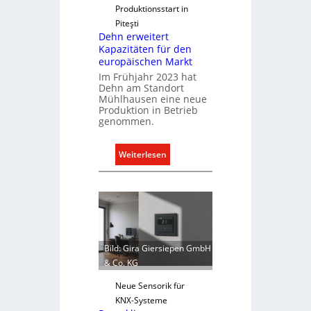
f
Produktionsstart in
ü
Piteşti
r
Dehn erweitert
a
Kapazitäten für den
europäischen Markt
l
Im Frühjahr 2023 hat
l
Dehn am Standort
e
Mühlhausen eine neue
U
Produktion in Betrieb
n
genommen.
t
e
:
Weiterlesen
r
D
g
e
r
h
ü
n
n
e
d
r
Bild: Gira Giersiepen GmbH
e
w
& Co. KG
e
i
Neue Sensorik für
t
KNX-Systeme