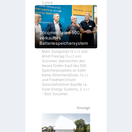
Sutera
Socomec feiert 500.
verkauftes
Batteriespeichersystem
Marc Guirguirian (2.v.r.) und
Arndt Freytag (1.v.r.) von
Socomec überreichen den
Award fürden Kauf des 500.
Speicherprojektes an Edith
Kemp (RheinlandSolar, 1.v.l.)
und Friedhelm Enslin
(Geschäftsführer BayWa r.e.
Solar Energy Systems, 2. v.l.)
– Bild: Socomec
Anzeige