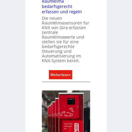
Raumklima
e
bedarfsgerecht
r
erfassen und regeln
t
Die neuen
K
Raumklimasensoren für
a
KNX von Gira erfassen
zentrale
p
Raumklimawerte und
a
stellen sie für eine
z
bedarfsgerechte
Steuerung und
i
Automatisierung im
t
KNX-System bereit.
ä
t
:
Weiterlesen
e
R
n
a
f
u
ü
m
r
k
d
l
e
i
n
m
e
a
u