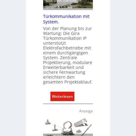
Bild: GIRA Giersiepen
GmbH & Co. KG
Türkommunikation mit
System.
Von der Planung bis zur
Wartung: Die Gira
Türkommunikation IP
unterstützt
Elektrofachbetriebe mit
einem durchgängigen
System. Zentrale
Projektierung, modulare
Erweiterbarkeit und
sichere Fernwartung
erleichtern den
gesamten Projektablauf.
:
Weiterlesen
T
ü
Anzeige
r
k
o
m