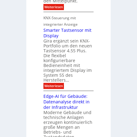
den Mittelpunkt.
f
o
e
:
Weiterlesen
n
g
n
S
e
i
n
i
KNX-Steuerung mit
t
c
e
u
h
integrierter Anzeige
n
s
n
e
Smarter Tastsensor mit
e
g
r
Display
u
h
m
Gira ergänzt sein KNX-
e
e
i
Portfolio um den neuen
i
s
t
t
Tastsensor 4.55 Plus.
A
s
Die flexibel
A
e
u
konfigurierbare
n
x
Bedieneinheit mit
s
p
s
integriertem Display im
o
b
a
System 55 des
M
i
u
Herstellers…
ü
l
n
g
:
Weiterlesen
c
d
r
S
h
m
u
Edge-AI für Gebäude:
a
e
a
n
n
Datenanalyse direkt in
u
r
2
g
der Infrastruktur
t
c
0
e
s
Moderne Gebäude und
h
2
r
technische Anlagen
z
6
m
T
erzeugen kontinuierlich
g
e
a
e
e
große Mengen an
s
n
l
h
Betriebs- und
t
t
t
Zustandsdaten.
d
s