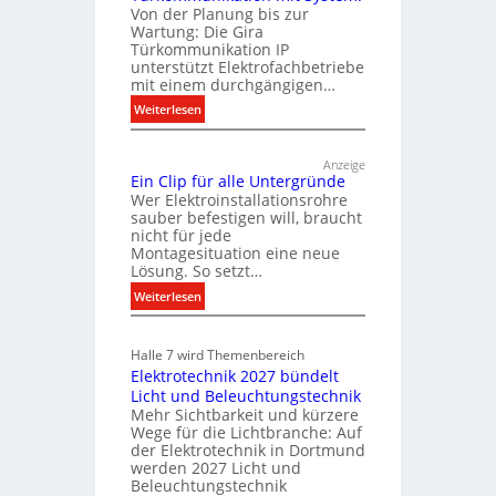
n
Von der Planung bis zur
b
Wartung: Die Gira
u
a
Türkommunikation IP
n
u
unterstützt Elektrofachbetriebe
d
mit einem durchgängigen…
d
r
:
e
Weiterlesen
e
T
r
g
ü
E
Anzeige
e
r
l
Ein Clip für alle Untergründe
k
l
Wer Elektroinstallationsrohre
e
o
sauber befestigen will, braucht
n
k
nicht für jede
m
t
Montagesituation eine neue
m
Lösung. So setzt…
r
u
:
o
Weiterlesen
n
E
m
i
i
k
o
Halle 7 wird Themenbereich
n
a
b
Elektrotechnik 2027 bündelt
C
t
i
Licht und Beleuchtungstechnik
l
i
l
Mehr Sichtbarkeit und kürzere
i
o
Wege für die Lichtbranche: Auf
i
p
n
der Elektrotechnik in Dortmund
t
f
m
werden 2027 Licht und
ä
Beleuchtungstechnik
ü
i