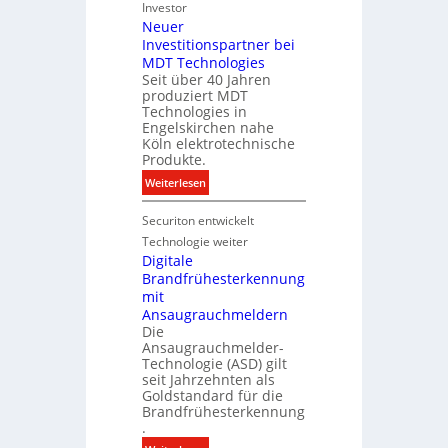
e
t
Investor
d
m
Neuer
e
u
Investitionspartner bei
e
c
k
MDT Technologies
n
h
t
Seit über 40 Jahren
s
n
d
produziert MDT
E
i
a
Technologies in
n
k
t
Engelskirchen nahe
e
Köln elektrotechnische
e
r
Produkte.
n
g
:
Weiterlesen
y
N
w
Securiton entwickelt
e
i
u
Technologie weiter
r
e
Digitale
d
Brandfrühesterkennung
r
z
mit
I
u
Ansaugrauchmeldern
n
r
Die
v
Ansaugrauchmelder-
e
e
Technologie (ASD) gilt
i
s
seit Jahrzehnten als
g
t
Goldstandard für die
e
Brandfrühesterkennung
i
n
.
t
e
i