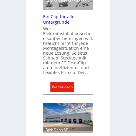
Bild: Schnabl Stecktechnik
m
GmbH
u
Ein Clip für alle
n
Untergründe
i
Wer
k
Elektroinstallationsrohr
a
e sauber befestigen will,
braucht nicht für jede
t
Montagesituation eine
i
neue Lösung. So setzt
o
Schnabl Stecktechnik
n
mit dem FC Flexi-Clip
auf ein effizientes und
m
flexibles Prinzip: Der…
i
t
:
Weiterlesen
S
E
y
i
s
n
t
C
e
l
m
i
.
Bild: Dehn SE
p