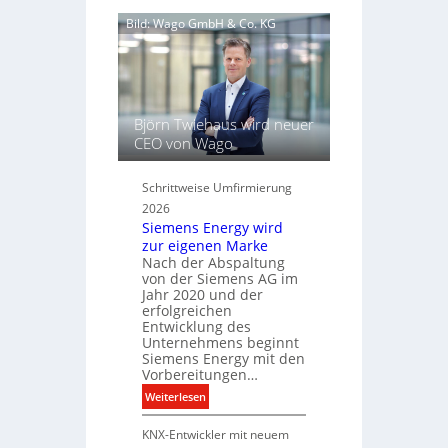
c
s
e
S
h
Bild: Wago GmbH & Co. KG
l
c
a
t
h
f
L
l
t
i
ü
c
s
Björn Twiehaus wird neuer
h
s
CEO von Wago
t
e
u
l
Schrittweise Umfirmierung
n
f
2026
d
ü
Siemens Energy wird
B
r
zur eigenen Marke
e
d
Nach der Abspaltung
l
i
von der Siemens AG im
e
g
Jahr 2020 und der
u
i
erfolgreichen
c
Entwicklung des
t
Unternehmens beginnt
h
a
Siemens Energy mit den
t
l
Vorbereitungen…
u
e
:
Weiterlesen
n
P
S
g
r
KNX-Entwickler mit neuem
i
s
o