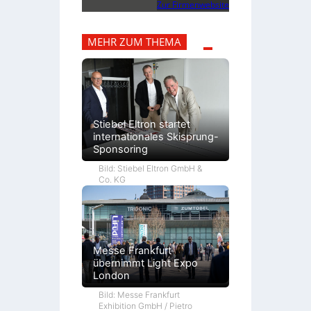
Zur Firmenwebsite
MEHR ZUM THEMA
Stiebel Eltron startet
internationales Skisprung-
Sponsoring
Bild: Stiebel Eltron GmbH &
Co. KG
Messe Frankfurt
übernimmt Light Expo
London
Bild: Messe Frankfurt
Exhibition GmbH / Pietro