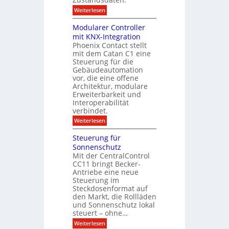
e
r
e
e
:
Weiterlesen
r
n
u
E
f
r
s
d
o
m
Modularer Controller
n
o
g
l
mit KNX-Integration
r
e
g
m
Phoenix Contact stellt
-
r
i
mit dem Catan C1 eine
A
e
t
I
Steuerung für die
i
D
f
c
Gebäudeautomation
i
ü
h
vor, die eine offene
s
r
z
Architektur, modulare
p
G
u
l
Erweiterbarkeit und
e
E
a
Interoperabilität
b
n
y
verbindet.
ä
d
u
e
:
Weiterlesen
d
M
e
o
Steuerung für
:
d
D
Sonnenschutz
u
a
Mit der CentralControl
l
t
CC11 bringt Becker-
a
e
r
Antriebe eine neue
n
e
Steuerung im
a
r
Steckdosenformat auf
n
C
a
den Markt, die Rollläden
o
l
und Sonnenschutz lokal
n
y
steuert – ohne…
t
s
r
:
Weiterlesen
e
o