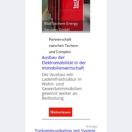
b
r
e
o
d
p
a
Bild: Techem Energy
ä
r
Services GmbH
i
f
s
Partnerschaft
s
c
zwischen Techem
g
h
und Compleo
e
e
Ausbau der
r
n
Elektromobilität in der
e
M
Immobilienwirtschaft
c
a
Der Ausbau von
h
Ladeinfrastruktur in
r
Wohn- und
t
k
Gewerbeimmobilien
e
t
gewinnt weiter an
r
Bedeutung.
f
a
:
Weiterlesen
s
A
s
u
Anzeige
e
Türkommunikation mit System.
s