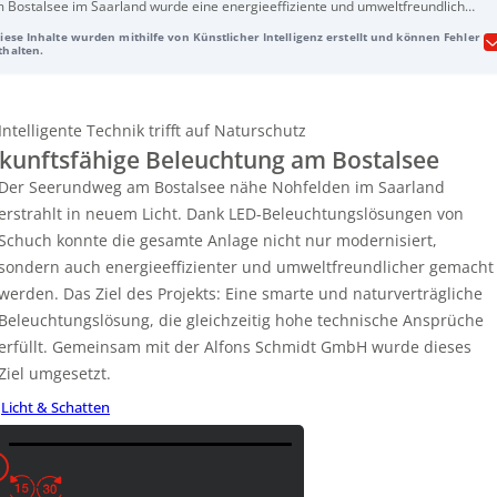
 Bostalsee im Saarland wurde eine energieeffiziente und umweltfreundliche
D-Beleuchtung implementiert. Schuch und die Alfons Schmidt GmbH
Diese Inhalte wurden mithilfe von Künstlicher Intelligenz erstellt und können Fehler
dernisierten den Seerundweg mit der
Baureihe 48 Camino
, die speziell für
thalten.
ite Mastabstände und naturnahe Integration entwickelt wurde. Die
rmweiße Lichtfarbe schont Insekten und vermeidet Lichtverschmutzung.
rch das smarte
Limas-Steuerungssystem
wird die Beleuchtung nur bei
Intelligente Technik trifft auf Naturschutz
darf erhöht, was bis zu 86% Energieeinsparung im Vergleich zu Standard-
kunftsfähige Beleuchtung am Bostalsee
Ds ermöglicht. Der Stromverbrauch konnte von 24.000 auf 10.500 Watt
duziert werden. Die Lösungen werden auf der EFA On Messe präsentiert,
Der Seerundweg am Bostalsee nähe Nohfelden im Saarland
bei Schuch sein umweltfreundliches Produktdesign hervorhebt, das
erstrahlt in neuem Licht. Dank LED-Beleuchtungslösungen von
cycelbare Materialien und modulare Bauweisen umfasst.
Schuch konnte die gesamte Anlage nicht nur modernisiert,
sondern auch energieeffizienter und umweltfreundlicher gemacht
werden. Das Ziel des Projekts: Eine smarte und naturverträgliche
Beleuchtungslösung, die gleichzeitig hohe technische Ansprüche
erfüllt. Gemeinsam mit der Alfons Schmidt GmbH wurde dieses
Ziel umgesetzt.
Licht & Schatten