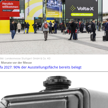
Bild: Landesmesse Stuttgart GmbH & Co. KG
 Monate vor der Messe
efa 2027: 90% der Ausstellungsfläche bereits belegt