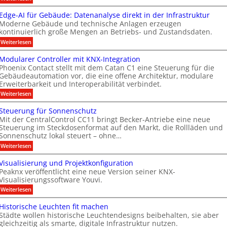
S
t
f
t
e
e
m
s
Edge-AI für Gebäude: Datenanalyse direkt in der Infrastruktur
n
e
i
a
e
Moderne Gebäude und technische Anlagen erzeugen
e
r
r
M
x
kontinuierlich große Mengen an Betriebs- und Zustandsdaten.
t
p
t
k
D
e
:
o
Weiterlesen
n
e
T
r
E
M
T
e
n
d
ü
T
Modularer Controller mit KNX-Integration
a
g
n
u
n
e
Phoenix Contact stellt mit dem Catan C1 eine Steuerung für die
s
e
c
e
u
Gebäudeautomation vor, die eine offene Architektur, modulare
c
t
-
h
s
Erweiterbarkeit und Interoperabilität verbindet.
s
A
e
n
h
e
I
n
A
:
Weiterlesen
g
n
n
f
2
M
u
m
s
o
ü
0
o
Steuerung für Sonnenschutz
o
s
r
2
i
l
d
r
Mit der CentralControl CC11 bringt Becker-Antriebe eine neue
G
6
u
b
t
o
m
e
Steuerung im Steckdosenformat auf den Markt, die Rollläden und
g
l
i
A
i
g
b
e
Sonnenschutz lokal steuert – ohne…
a
t
ä
h
l
n
i
r
:
Weiterlesen
D
u
t
e
d
s
S
e
i
d
e
r
t
u
s
a
Visualisierung und Projektkonfiguration
e
s
r
C
e
p
:
f
n
Peaknx veröffentlicht eine neue Version seiner KNX-
u
o
u
l
D
o
n
Visualisierungssoftware Youvi.
g
g
e
a
a
l
t
r
:
y
s
Weiterlesen
r
t
g
r
u
V
e
r
z
o
a
n
i
n
e
Historische Leuchten fit machen
l
e
g
u
s
a
i
l
Städte wollen historische Leuchtendesigns beibehalten, sie aber
f
u
n
n
c
c
e
gleichzeitig als smarte, digitale Infrastruktur nutzen.
ü
a
a
h