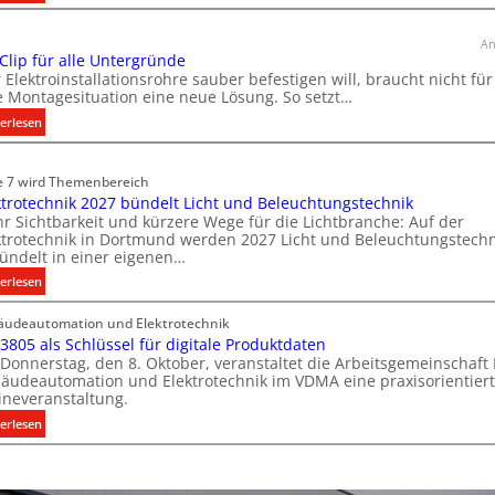
T
ü
An
r
 Clip für alle Untergründe
k
 Elektroinstallationsrohre sauber befestigen will, braucht nicht für
o
e Montagesituation eine neue Lösung. So setzt…
m
:
erlesen
m
E
u
i
n
e 7 wird Themenbereich
n
i
ktrotechnik 2027 bündelt Licht und Beleuchtungstechnik
C
k
r Sichtbarkeit und kürzere Wege für die Lichtbranche: Auf der
l
ktrotechnik in Dortmund werden 2027 Licht und Beleuchtungstechn
a
i
ündelt in einer eigenen…
t
p
:
erlesen
i
f
E
o
ü
udeautomation und Elektrotechnik
l
n
r
 3805 als Schlüssel für digitale Produktdaten
e
m
a
Donnerstag, den 8. Oktober, veranstaltet die Arbeitsgemeinschaft
k
i
l
äudeautomation und Elektrotechnik im VDMA eine praxisorientier
t
t
l
ineveranstaltung.
r
S
e
:
erlesen
o
y
U
V
t
s
n
D
e
t
t
I
c
e