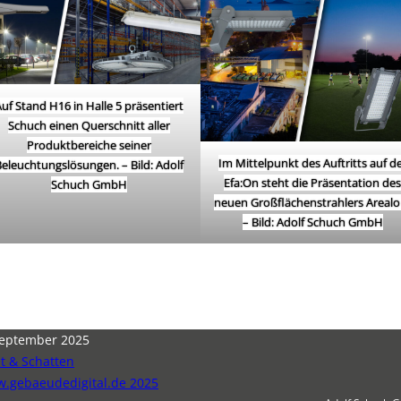
uf Stand H16 in Halle 5 präsentiert
Schuch einen Querschnitt aller
Produktbereiche seiner
Im Mittelpunkt des Auftritts auf d
eleuchtungslösungen. – Bild: Adolf
Efa:On steht die Präsentation des
Schuch GmbH
neuen Großflächenstrahlers Arealo 
–
Bild: Adolf Schuch GmbH
September 2025
ht & Schatten
.gebaeudedigital.de 2025