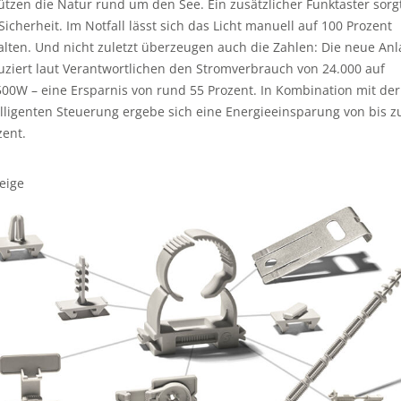
ützen die Natur rund um den See. Ein zusätzlicher Funktaster sorg
 Sicherheit. Im Notfall lässt sich das Licht manuell auf 100 Prozent
alten. Und nicht zuletzt überzeugen auch die Zahlen: Die neue An
uziert laut Verantwortlichen den Stromverbrauch von 24.000 auf
500W – eine Ersparnis von rund 55 Prozent. In Kombination mit der
elligenten Steuerung ergebe sich eine Energieeinsparung von bis z
zent.
eige