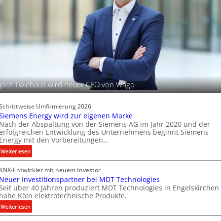
B
a
e
l
l
e
e
P
u
r
c
o
h
d
t
u
u
jörn Twiehaus wird neuer CEO von Wago
k
n
t
g
d
s
Schrittweise Umfirmierung 2026
a
t
Siemens Energy wird zur eigenen Marke
t
Nach der Abspaltung von der Siemens AG im Jahr 2020 und der
e
e
erfolgreichen Entwicklung des Unternehmens beginnt Siemens
c
Energy mit den Vorbereitungen…
n
h
:
Weiterlesen
n
S
i
KNX-Entwickler mit neuem Investor
i
k
Neuer Investitionspartner bei MDT Technologies
e
Seit über 40 Jahren produziert MDT Technologies in Engelskirchen
m
nahe Köln elektrotechnische Produkte.
e
:
Weiterlesen
n
N
s