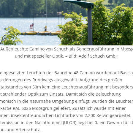
 Außenleuchte Camino von Schuch als Sonderausführung in Moos
und mit spezieller Optik. – Bild: Adolf Schuch GmbH
 eingesetzten Leuchten der Baureihe 48 Camino wurden auf Basis 
orderungen des Rundwegs ausgewählt. Aufgrund des großen
tabstandes von 50m kam eine Leuchtenausführung mit besonder
it strahlender Optik zum Einsatz. Damit sich die Beleuchtung
monisch in die naturnahe Umgebung einfügt, wurden die Leuchten
 Farbe RAL 6026 Moosgrün geliefert. Zusätzlich wurde mit einer
men, insektenfreundlichen Lichtfarbe von 2.200 Kelvin gearbeitet.
htemission in den Nachthimmel (ULOR) liegt bei 0: ein Gewinn für 
ur- und Artenschutz.