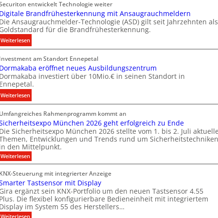
Securiton entwickelt Technologie weiter
e
E
Digitale Brandfrühesterkennung mit Ansaugrauchmeldern
u
n
Die Ansaugrauchmelder-Technologie (ASD) gilt seit Jahrzehnten als
e
e
Goldstandard für die Brandfrühesterkennung.
r
r
:
Weiterlesen
I
g
D
n
y
Investment am Standort Ennepetal
i
v
w
Dormakaba eröffnet neues Ausbildungszentrum
g
e
i
Dormakaba investiert über 10Mio.€ in seinen Standort in
i
s
r
Ennepetal.
t
t
d
:
Weiterlesen
a
i
z
D
l
t
u
Umfangreiches Rahmenprogramm kommt an
o
e
i
r
Sicherheitsexpo München 2026 geht erfolgreich zu Ende
r
B
o
e
Die Sicherheitsexpo München 2026 stellte vom 1. bis 2. Juli aktuell
m
r
n
i
Themen, Entwicklungen und Trends rund um Sicherheitstechnike
a
a
s
g
in den Mittelpunkt.
k
n
p
e
:
Weiterlesen
a
d
a
n
S
b
i
f
r
e
KNX-Steuerung mit integrierter Anzeige
c
a
r
t
n
Smarter Tastsensor mit Display
h
e
ü
n
M
e
Gira ergänzt sein KNX-Portfolio um den neuen Tastsensor 4.55
r
r
h
Plus. Die flexibel konfigurierbare Bedieneinheit mit integriertem
e
a
h
ö
Display im System 55 des Herstellers…
e
r
r
e
f
s
:
Weiterlesen
b
i
k