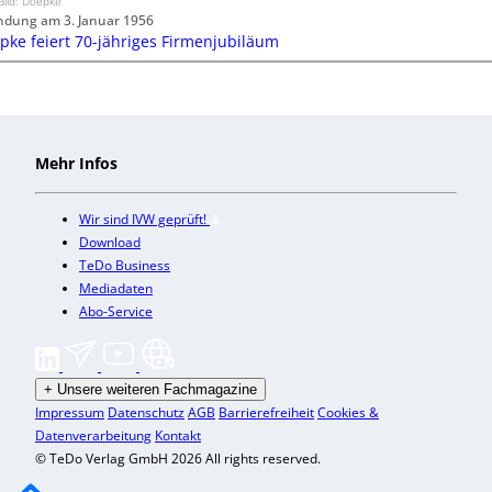
Bild: Doepke
dung am 3. Januar 1956
pke feiert 70-jähriges Firmenjubiläum
Mehr Infos
Wir sind IVW geprüft!
Download
TeDo Business
Mediadaten
Abo-Service
+
Unsere weiteren Fachmagazine
Impressum
Datenschutz
AGB
Barrierefreiheit
Cookies &
Datenverarbeitung
Kontakt
© TeDo Verlag GmbH 2026 All rights reserved.