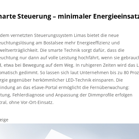
arte Steuerung – minimaler Energieeinsat
 dem vernetzten Steuerungssystem Limas bietet die neue
euchtungslösung am Bostalsee mehr Energieeffizienz und
eltverträglichkeit. Die smarte Technik sorgt dafür, dass die
euchtung nur dann auf volle Leistung hochfährt, wenn sie gebrauc
d, etwa bei Bewegung auf dem Weg. In ruhigeren Zeiten wird das L
omatisch gedimmt. So lassen sich laut Unternehmen bis zu 80 Pro
rgie gegenüber herkömmlicher LED-Technik einsparen. Die
indung an das eSave-Portal ermöglicht die Fernüberwachung:
tung, Fehlerdiagnose und Anpassung der Dimmprofile erfolgen
tral, ohne Vor-Ort-Einsatz.
eige