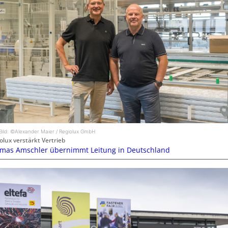
Bild: ©Alexander Maier / Regiolux GmbH
olux verstärkt Vertrieb
mas Amschler übernimmt Leitung in Deutschland