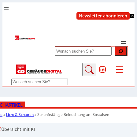
LinkedIn
Newsletter abonnieren
Search
LinkedIn
Search
CHARTIKEL
e
»
Licht & Schatten
»
Zukunftsfähige Beleuchtung am Bostalsee
Übersicht mit KI