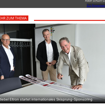
Adolf Schuch 
Zur Firmenwe
EHR ZUM THEMA
tiebel Eltron startet internationales Skisprung-Sponsoring