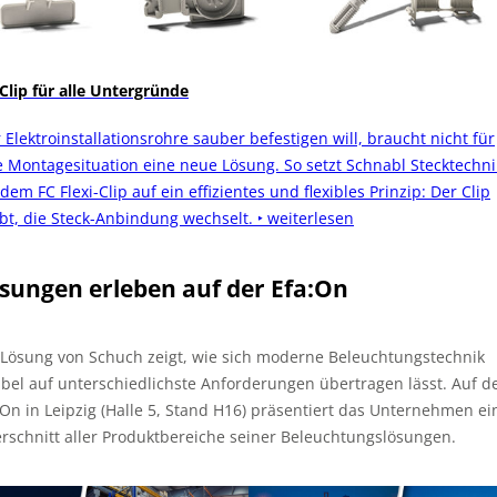
 Clip für alle Untergründe
 Elektroinstallationsrohre sauber befestigen will, braucht nicht für
e Montagesituation eine neue Lösung. So setzt Schnabl Stecktechni
dem FC Flexi-Clip auf ein effizientes und flexibles Prinzip: Der Clip
ibt, die Steck-Anbindung wechselt.
‣ weiterlesen
sungen erleben auf der Efa:On
 Lösung von Schuch zeigt, wie sich moderne Beleuchtungstechnik
xibel auf unterschiedlichste Anforderungen übertragen lässt. Auf d
:On in Leipzig (Halle 5, Stand H16) präsentiert das Unternehmen e
rschnitt aller Produktbereiche seiner Beleuchtungslösungen.