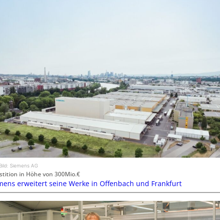
Bild: Siemens AG
stition in Höhe von 300Mio.€
mens erweitert seine Werke in Offenbach und Frankfurt