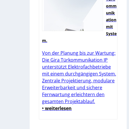
omm
unik
ation
mit
Syste
m.
Von der Planung bis zur Wartung:
Die Gira Türkommunikation IP
unterstützt Elektrofachbetriebe
mit einem durchgängigen System.
Zentrale Projektierung, modulare
Erweiterbarkeit und sichere
Fernwartung erleichtern den
gesamten Projektablauf.
‣ weiterlesen