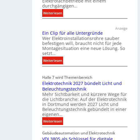
Elektrofachbetriebe mit einem
durchgängigen…
:
Weiterlesen
T
ü
Anzeige
r
Ein Clip für alle Untergründe
k
Wer Elektroinstallationsrohre sauber
o
befestigen will, braucht nicht für jede
Montagesituation eine neue Lösung. So
m
setzt…
m
u
:
Weiterlesen
n
E
i
i
Halle 7 wird Themenbereich
k
n
Elektrotechnik 2027 bündelt Licht und
a
C
Beleuchtungstechnik
t
l
Mehr Sichtbarkeit und kürzere Wege für
i
i
die Lichtbranche: Auf der Elektrotechnik
o
p
in Dortmund werden 2027 Licht und
n
f
Beleuchtungstechnik gebündelt in einer
m
eigenen…
ü
i
r
:
Weiterlesen
t
a
E
S
l
Gebäudeautomation und Elektrotechnik
l
y
l
VDI 3805 als Schlüssel für digitale
e