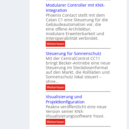
e
d
n
g
Modularer Controller mit KNX-
r
n
g
e
g
Integration
a
s
e
h
Phoenix Contact stellt mit dem
s
o
-
t
u
r
Catan C1 eine Steuerung für die
A
z
e
c
m
I
Gebäudeautomation vor, die
r
e
h
i
f
f
eine offene Architektur,
n
t
ü
o
m
modulare Erweiterbarkeit und
D
r
l
t
Interoperabilität verbindet.
e
i
G
g
r
s
e
:
l
Weiterlesen
r
p
u
b
M
e
d
l
ä
o
i
m
Steuerung für Sonnenschutz
e
a
u
d
c
Mit der CentralControl CC11
y
d
u
r
h
bringt Becker-Antriebe eine neue
e
l
z
n
Steuerung im Steckdosenformat
:
a
u
D
auf den Markt, die Rollläden und
r
E
a
e
Sonnenschutz lokal steuert –
n
t
r
d
ohne…
e
C
e
:
Weiterlesen
n
o
S
a
n
t
n
t
Visualisierung und
e
a
r
Projektkonfiguration
u
l
o
Peaknx veröffentlicht eine neue
e
y
l
Version seiner KNX-
r
s
l
u
Visualisierungssoftware Youvi.
e
e
n
d
r
:
Weiterlesen
g
i
m
V
f
r
i