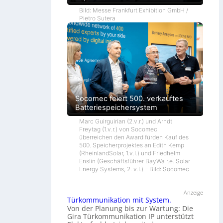
Bild: Messe Frankfurt Exhibition GmbH /
Pietro Sutera
Socomec feiert 500. verkauftes
Batteriespeichersystem
Marc Guirguirian (2.v.r.) und Arndt
Freytag (1.v.r.) von Socomec
überreichen den Award fürden Kauf des
500. Speicherprojektes an Edith Kemp
(RheinlandSolar, 1.v.l.) und Friedhelm
Enslin (Geschäftsführer BayWa r.e. Solar
Energy Systems, 2. v.l.) – Bild: Socomec
Anzeige
Türkommunikation mit System.
Von der Planung bis zur Wartung: Die
Gira Türkommunikation IP unterstützt