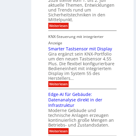
2026 stellte vom 1. bis 2. Juli
a
r
aktuelle Themen, Entwicklungen
b
b
ü
und Trends rund um
e
a
Sicherheitstechniken in den
h
i
e
Mittelpunkt.
e
M
r
:
Weiterlesen
s
D
S
ö
t
T
i
f
KNX-Steuerung mit integrierter
e
c
T
f
h
Anzeige
r
e
e
n
Smarter Tastsensor mit Display
k
r
c
e
Gira ergänzt sein KNX-Portfolio
e
h
h
um den neuen Tastsensor 4.55
t
e
n
n
Plus. Die flexibel konfigurierbare
i
n
n
Bedieneinheit mit integriertem
t
o
e
s
u
Display im System 55 des
l
u
e
Herstellers…
n
o
x
e
g
:
Weiterlesen
p
g
s
S
o
m
i
m
M
A
Edge-AI für Gebäude:
i
a
e
ü
Datenanalyse direkt in der
u
r
t
n
s
Infrastruktur
t
s
c
A
e
Moderne Gebäude und
h
b
n
r
e
technische Anlagen erzeugen
i
T
s
n
kontinuierlich große Mengen an
a
l
2
a
Betriebs- und Zustandsdaten.
s
0
d
u
t
:
Weiterlesen
2
u
s
E
g
6