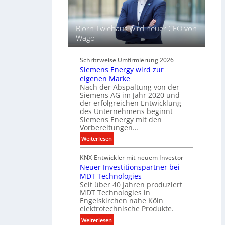
i
e
c
l
h
f
Björn Twiehaus wird neuer CEO von
t
ü
Wago
u
r
n
d
d
Schrittweise Umfirmierung 2026
i
Siemens Energy wird zur
B
g
eigenen Marke
e
i
Nach der Abspaltung von der
l
t
Siemens AG im Jahr 2020 und
e
a
der erfolgreichen Entwicklung
u
des Unternehmens beginnt
l
c
Siemens Energy mit den
e
h
Vorbereitungen…
P
t
:
Weiterlesen
r
u
S
o
n
KNX-Entwickler mit neuem Investor
i
d
g
Neuer Investitionspartner bei
e
u
s
MDT Technologies
m
k
t
Seit über 40 Jahren produziert
e
t
MDT Technologies in
e
n
d
Engelskirchen nahe Köln
c
s
a
elektrotechnische Produkte.
h
E
t
:
Weiterlesen
n
n