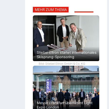
MEHR ZUM THEMA
Stiebel Eltron startet internationales
Skisprung-Sponsoring
Bild: Stiebel Eltron GmbH & Co. KG
Messe Frankfurt übernimmt Light
Expo London