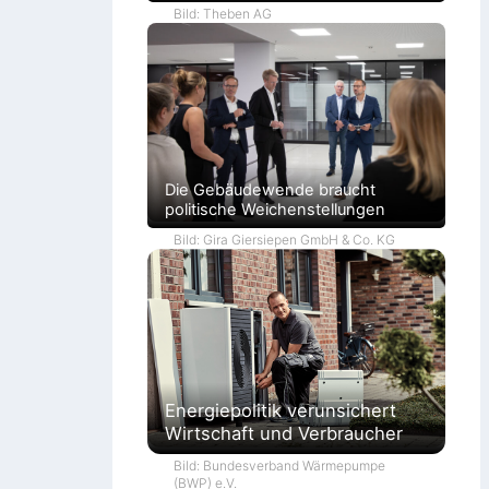
Bild: Theben AG
Die Gebäudewende braucht
politische Weichenstellungen
Bild: Gira Giersiepen GmbH & Co. KG
Energiepolitik verunsichert
Wirtschaft und Verbraucher
Bild: Bundesverband Wärmepumpe
(BWP) e.V.