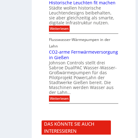
i
Historische Leuchten fit machen
ü
e
t
s
r
Städte wollen historische
k
K
u
S
t
N
Leuchtendesigns beibehalten,
a
o
i
X
sie aber gleichzeitig als smarte,
l
n
n
-
digitale Infrastruktur nutzen.
i
n
d
I
s
e
:
Weiterlesen
e
n
i
n
H
r
t
e
s
i
I
e
r
Flusswasser-Wärmepumpen in der
c
s
n
g
u
h
t
Lahn
f
r
n
u
o
r
a
CO2-arme Fernwärmeversorgung
g
t
r
a
t
u
in Gießen
z
i
s
i
n
Johnson Controls stellt drei
s
t
o
d
Sabroe DualPAC Wasser-Wasser-
c
r
n
P
h
Großwärmepumpen für das
u
r
e
k
Pilotprojekt PowerLahn der
o
L
t
Stadtwerke Gießen bereit. Die
j
e
u
e
Maschinen werden Wasser aus
u
r
k
der Lahn…
c
t
h
:
Weiterlesen
k
t
C
o
e
O
n
n
2
f
f
-
i
i
a
g
DAS KÖNNTE SIE AUCH
t
r
u
m
m
r
INTERESSIEREN
a
e
a
c
F