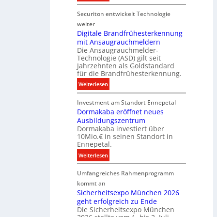
e
N
i
e
n
Securiton entwickelt Technologie
e
k
r
u
weiter
g
e
Digitale Brandfrühesterkennung
y
mit Ansaugrauchmeldern
r
w
Die Ansaugrauchmelder-
I
i
Technologie (ASD) gilt seit
n
r
Jahrzehnten als Goldstandard
v
für die Brandfrühesterkennung.
d
e
z
:
Weiterlesen
s
u
D
t
r
Investment am Standort Ennepetal
i
i
e
Dormakaba eröffnet neues
g
t
i
Ausbildungszentrum
i
i
Dormakaba investiert über
g
t
o
10Mio.€ in seinen Standort in
e
a
n
Ennepetal.
n
l
s
:
Weiterlesen
e
e
p
D
n
B
a
Umfangreiches Rahmenprogramm
o
M
r
r
r
kommt an
a
a
t
m
Sicherheitsexpo München 2026
r
n
n
geht erfolgreich zu Ende
a
k
d
e
Die Sicherheitsexpo München
k
e
f
r