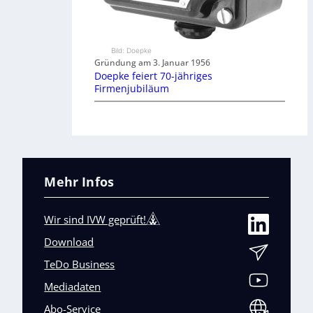
Bild: Doepke
Gründung am 3. Januar 1956
Doepke feiert 70-jähriges
Firmenjubiläum
Mehr Infos
Wir sind IVW geprüft!
Download
TeDo Business
Mediadaten
Abo-Service