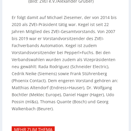
(Bild: ZVEI e.V./Alexander Grüber)
Er folgt damit auf Michael Ziesemer, der von 2014 bis
2020 als ZVEI-Präsident tätig war. Kegel ist seit 22
Jahren Mitglied des ZVEI-Gesamtvorstands. Von 2007
bis 2019 war er Vorstandvorsitzender des ZVEI-
Fachverbands Automation. Kegel ist zudem
Vorstandsvorsitzender bei Pepperl+Fuchs. Bei den
Verbandswahlen wurden zudem als Vizepräsidenten
neu gewählt: Rada Rodriguez (Schneider Electric),
Cedrik Neike (Siemens) sowie Frank Stührenberg
(Phoenix Contact). Dem engeren Vorstand gehören an:
Matthias Altendorf (Endress+Hauser), Dr. Wolfgang
Bochtler (Mektec Europe), Daniel Hager (Hager), Udo
Possin (ml&s), Thomas Quante (Bosch) und Georg
Walkenbach (Beurer).
MEHR ZUM THEMA