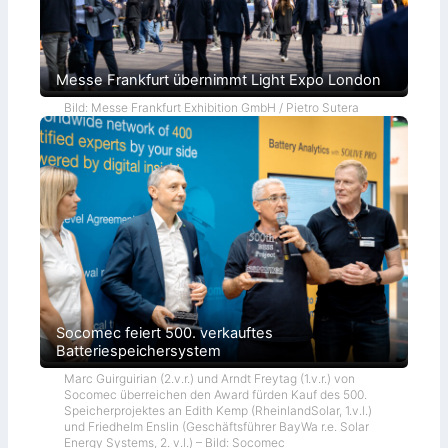
Messe Frankfurt übernimmt Light Expo London
Bild: Messe Frankfurt Exhibition GmbH / Pietro Sutera
Socomec feiert 500. verkauftes
Batteriespeichersystem
Marc Guirguirian (2.v.r.) und Arndt Freytag (1.v.r.) von
Socomec überreichen den Award fürden Kauf des 500.
Speicherprojektes an Edith Kemp (RheinlandSolar, 1.v.l.)
und Friedhelm Enslin (Geschäftsführer BayWa r.e. Solar
Energy Systems, 2. v.l.) – Bild: Socomec