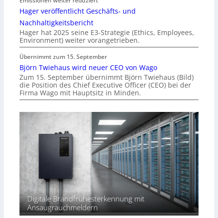
Emissionen weiter reduziert
Hager veröffentlicht Geschäfts- und
Nachhaltigkeitsbericht
Hager hat 2025 seine E3-Strategie (Ethics, Employees,
Environment) weiter vorangetrieben.
Übernimmt zum 15. September
Björn Twiehaus wird neuer CEO von Wago
Zum 15. September übernimmt Björn Twiehaus (Bild)
die Position des Chief Executive Officer (CEO) bei der
Firma Wago mit Hauptsitz in Minden.
Digitale Brandfrühesterkennung mit
Ansaugrauchmeldern