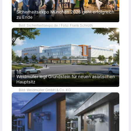
Sicherheitsexpo München 2026 geht erfolgreich
zu Ende
Bild: Sicherheitsexpo.de / Foto: Frank Schroth
Weidmüller legt Grundstein für neuen asiatischen
Hauptsitz
Bild: Weidmüller GmbH & Co. KG