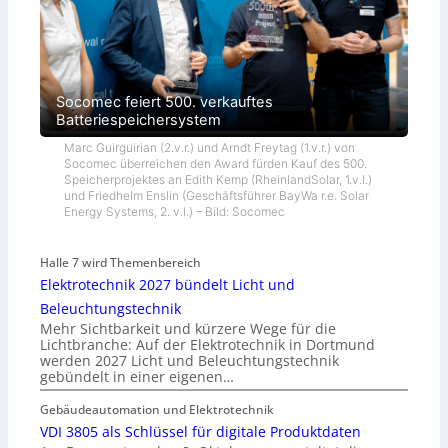
Socomec feiert 500. verkauftes
Batteriespeichersystem
Marc Guirguirian (2.v.r.) und Arndt Freytag (1.v.r.) von
Socomec überreichen den Award fürden Kauf des 500.
Speicherprojektes an Edith Kemp (RheinlandSolar, 1.v.l.)
und Friedhelm Enslin (Geschäftsführer BayWa r.e. Solar
Energy Systems, 2. v.l.) – Bild: Socomec
Halle 7 wird Themenbereich
Elektrotechnik 2027 bündelt Licht und
Beleuchtungstechnik
Mehr Sichtbarkeit und kürzere Wege für die
Lichtbranche: Auf der Elektrotechnik in Dortmund
werden 2027 Licht und Beleuchtungstechnik
gebündelt in einer eigenen…
Gebäudeautomation und Elektrotechnik
VDI 3805 als Schlüssel für digitale Produktdaten