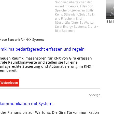
Socomec überreichen den
Award fürden Kauf des 500.
D
Speicherprojektes an Edith
A
Kemp (RheinlandSolar, 1.v.l.)
und Friedhelm Enslin
Bild
(Geschäftsführer BayWa r.e.
Solar Energy Systems, 2. v.l.) –
Bild: Socomec
Neue Sensorik für KNX-Systeme
mklima bedarfsgerecht erfassen und regeln
 neuen Raumklimasensoren für KNX von Gira erfassen
trale Raumklimawerte und stellen sie für eine
arfsgerechte Steuerung und Automatisierung im KNX-
tem bereit.
:
Weiterlesen
R
a
Anzeige
u
kommunikation mit System.
m
k
 der Planung bis zur Wartung: Die Gira Türkommunikation