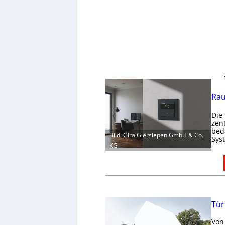
Rau
Die
zen
bed
Bild: Gira Giersiepen GmbH & Co.
Sys
KG
Tür
Von