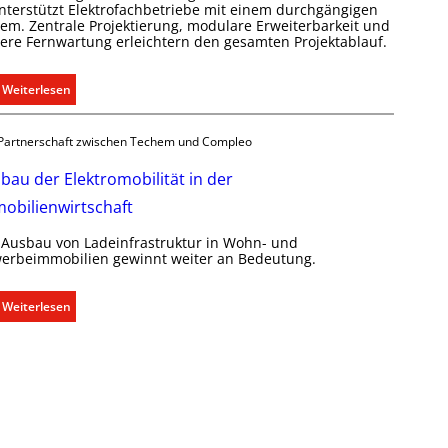
l
unterstützt Elektrofachbetriebe mit einem durchgängigen
i
tem. Zentrale Projektierung, modulare Erweiterbarkeit und
here Fernwartung erleichtern den gesamten Projektablauf.
m
a
b
:
Weiterlesen
e
T
d
ü
Partnerschaft zwischen Techem und Compleo
a
r
r
k
bau der Elektromobilität in der
f
o
obilienwirtschaft
s
m
g
m
 Ausbau von Ladeinfrastruktur in Wohn- und
e
u
erbeimmobilien gewinnt weiter an Bedeutung.
r
n
e
i
:
Weiterlesen
c
k
A
h
a
u
t
t
s
e
i
b
r
o
a
f
n
u
a
m