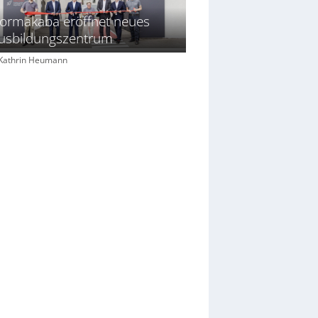
ormakaba eröffnet neues
usbildungszentrum
: Kathrin Heumann