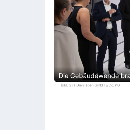
Die Gebäudewende brau
Bild: Gira Giersiepen GmbH & Co. KG