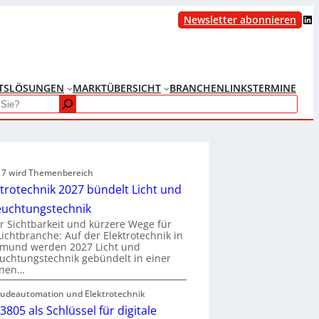
LinkedIn
Newsletter abonnieren
TS
LÖSUNGEN
MARKTÜBERSICHT
BRANCHENLINKS
TERMINE
e 7 wird Themenbereich
ktrotechnik 2027 bündelt Licht und
euchtungstechnik
 Sichtbarkeit und kürzere Wege für
Lichtbranche: Auf der Elektrotechnik in
tmund werden 2027 Licht und
uchtungstechnik gebündelt in einer
enen…
udeautomation und Elektrotechnik
3805 als Schlüssel für digitale