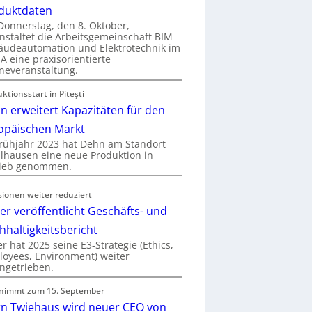
duktdaten
onnerstag, den 8. Oktober,
nstaltet die Arbeitsgemeinschaft BIM
udeautomation und Elektrotechnik im
 eine praxisorientierte
neveranstaltung.
ktionsstart in Piteşti
n erweitert Kapazitäten für den
opäischen Markt
rühjahr 2023 hat Dehn am Standort
hausen eine neue Produktion in
rieb genommen.
sionen weiter reduziert
er veröffentlicht Geschäfts- und
hhaltigkeitsbericht
r hat 2025 seine E3-Strategie (Ethics,
oyees, Environment) weiter
ngetrieben.
nimmt zum 15. September
rn Twiehaus wird neuer CEO von