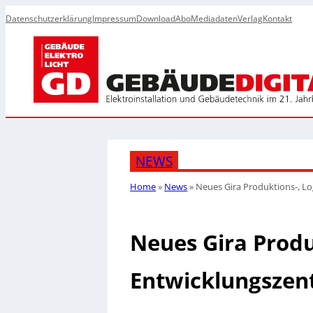
Datenschutzerklärung
Impressum
Download
Abo
Mediadaten
Verlag
Kontakt
NEWS
Home
»
News
»
Neues Gira Produktions-, L
Neues Gira Produ
Entwicklungsze