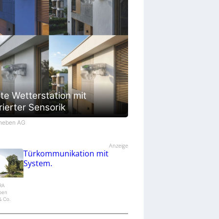
te Wetterstation mit
rierter Sensorik
Theben AG
Anzeige
Türkommunikation mit
System.
IRA
epen
 Co.