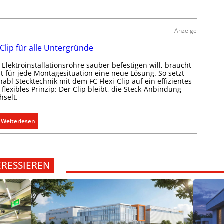
d
s
i
e
s
t
r
e
S
Anzeige
E
n
y
l
 Clip für alle Untergründe
u
s
e
n
t
Elektroinstallationsrohre sauber befestigen will, braucht
k
d
e
ht für jede Montagesituation eine neue Lösung. So setzt
t
abl Stecktechnik mit dem FC Flexi-Clip auf ein effizientes
r
m
r
flexibles Prinzip: Der Clip bleibt, die Steck-Anbindung
e
.
o
hselt.
g
m
e
o
:
Weiterlesen
l
b
E
n
i
i
l
n
i
C
ERESSIEREN
t
l
ä
i
t
p
i
f
n
ü
d