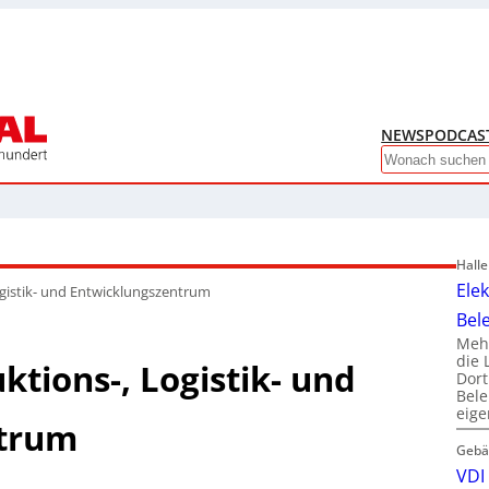
NEWS
PODCAS
Search
Hall
Ele
ogistik- und Entwicklungszentrum
Bel
Mehr
die 
ktions-, Logistik- und
Dor
Bele
eig
ntrum
Gebä
VDI 