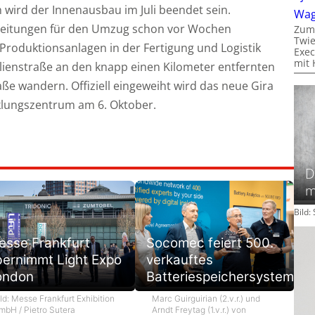
 wird der Innenausbau im Juli beendet sein.
Wa
eitungen für den Umzug schon vor Wochen
Zum
Twie
 Produktionsanlagen in der Fertigung und Logistik
Exec
mit 
ienstraße an den knapp einen Kilometer entfernten
ße wandern. Offiziell eingeweiht wird das neue Gira
cklungszentrum am 6. Oktober.
D
m
Bild
esse Frankfurt
Socomec feiert 500.
bernimmt Light Expo
verkauftes
ondon
Batteriespeichersystem
ld: Messe Frankfurt Exhibition
Marc Guirguirian (2.v.r.) und
mbH / Pietro Sutera
Arndt Freytag (1.v.r.) von