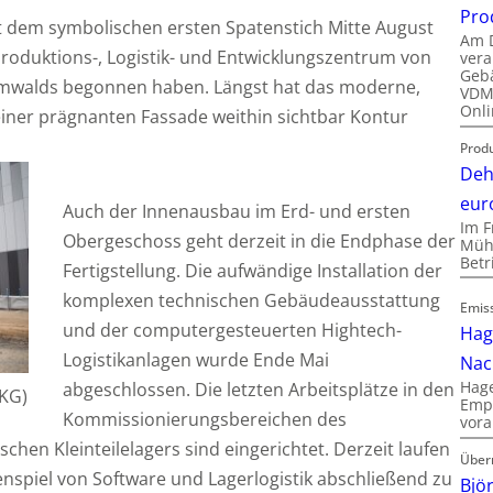
Pro
t dem symbolischen ersten Spatenstich Mitte August
Am D
roduktions-, Logistik- und Entwicklungszentrum von
vera
Gebä
rmwalds begonnen haben. Längst hat das moderne,
VDMA
Onli
seiner prägnanten Fassade weithin sichtbar Kontur
Produ
Deh
eur
Auch der Innenausbau im Erd- und ersten
Im F
Obergeschoss geht derzeit in die Endphase der
Mühl
Bet
Fertigstellung. Die aufwändige Installation der
komplexen technischen Gebäudeausstattung
Emis
und der computergesteuerten Hightech-
Hag
Logistikanlagen wurde Ende Mai
Nac
Hage
abgeschlossen. Die letzten Arbeitsplätze in den
 KG)
Empl
Kommissionierungsbereichen des
vora
hen Kleinteilelagers sind eingerichtet. Derzeit laufen
Über
nspiel von Software und Lagerlogistik abschließend zu
Bjö