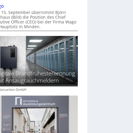
go
 15. September übernimmt Björn
haus (Bild) die Position des Chief
utive Officer (CEO) bei der Firma Wago
Hauptsitz in Minden.
igitale Brandfrühesterkennung
it Ansaugrauchmeldern
: Securiton GmbH