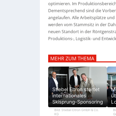
optimieren. Im Produktionsbereich
Dementsprechend sind die Vorber
angelaufen. Alle Arbeitsplätze und
werden vom Stammsitz in der Dahl
neuen Standort in der Röntgenstra
Produktions-, Logistik- und Entwi
MEHR ZUM THEMA
M
Stiebel Eltron startet
ü
internationales
L
Skisprung-Sponsoring
Bi
Bild: Stiebel Eltron GmbH & Co.
G
KG