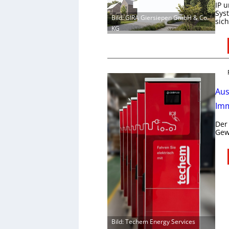
IP 
Sys
Bild: GIRA Giersiepen GmbH & Co.
sic
KG
Aus
Imm
Der
Gew
Bild: Techem Energy Services