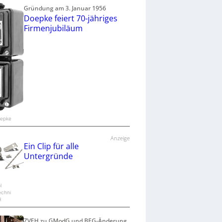
Gründung am 3. Januar 1956
Doepke feiert 70-jähriges
Firmenjubiläum
oepke
Anzeige
Ein Clip für alle
Untergründe
l
echni
H
ZVEH zu GModG und BEG-Änderung