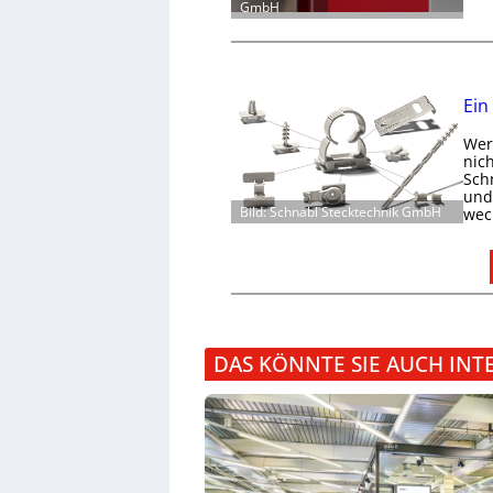
GmbH
Ein
Wer 
nic
Schn
und 
Bild: Schnabl Stecktechnik GmbH
wec
DAS KÖNNTE SIE AUCH INT