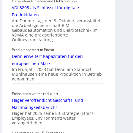
l
Gebäudeautomation und Elektrotechnik
e
VDI 3805 als Schlüssel für digitale
k
Produktdaten
t
Am Donnerstag, den 8. Oktober, veranstaltet
die Arbeitsgemeinschaft BIM
r
Gebäudeautomation und Elektrotechnik im
o
VDMA eine praxisorientierte
m
Onlineveranstaltung.
o
Produktionsstart in Piteşti
b
Dehn erweitert Kapazitäten für den
i
l
europäischen Markt
Im Frühjahr 2023 hat Dehn am Standort
i
Mühlhausen eine neue Produktion in Betrieb
t
genommen.
ä
t
Emissionen weiter reduziert
i
Hager veröffentlicht Geschäfts- und
n
d
Nachhaltigkeitsbericht
e
Hager hat 2025 seine E3-Strategie (Ethics,
Employees, Environment) weiter
r
vorangetrieben.
I
m
Übernimmt zum 15. September