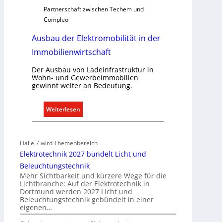
Partnerschaft zwischen Techem und
n
Compleo
d
e
Ausbau der Elektromobilität in der
Immobilienwirtschaft
Der Ausbau von Ladeinfrastruktur in
Wohn- und Gewerbeimmobilien
gewinnt weiter an Bedeutung.
:
Weiterlesen
A
u
s
Halle 7 wird Themenbereich
b
Elektrotechnik 2027 bündelt Licht und
a
Beleuchtungstechnik
u
Mehr Sichtbarkeit und kürzere Wege für die
d
Lichtbranche: Auf der Elektrotechnik in
Dortmund werden 2027 Licht und
e
Beleuchtungstechnik gebündelt in einer
r
eigenen…
E