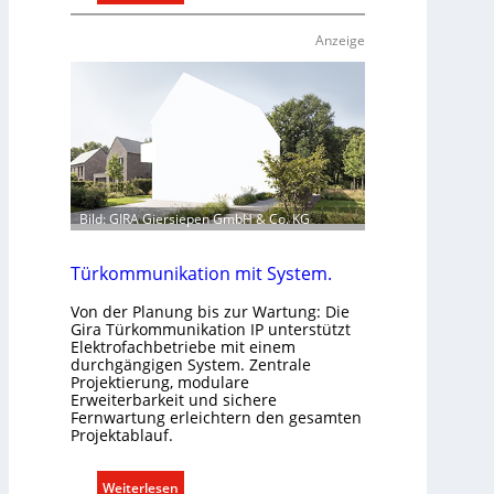
R
a
Anzeige
u
m
k
l
i
m
a
b
Bild: GIRA Giersiepen GmbH & Co. KG
e
d
Türkommunikation mit System.
a
r
Von der Planung bis zur Wartung: Die
Gira Türkommunikation IP unterstützt
f
Elektrofachbetriebe mit einem
s
durchgängigen System. Zentrale
g
Projektierung, modulare
Erweiterbarkeit und sichere
e
Fernwartung erleichtern den gesamten
r
Projektablauf.
e
c
:
Weiterlesen