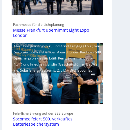
Fachmesse für die Lichtplanung
Messe Frankfurt übernimmt Light Expo
London
Marc Guirguirian (2.v.r.) und Arndt Freytag (1.v.r.) von
Socomec überreichen den Award fürden Kauf des 500.
Speicherprojektes an Edith Kemp (RheinlandSolar,
1.v.l.) und Friedhelm Enslin (Geschäftsführer BayWa
r.e. Solar Energy Systems, 2. v.l.) – Bild: Socomec
Feierliche Ehrung auf der EES Europe
Socomec feiert 500. verkauftes
Batteriespeichersystem