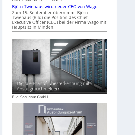
m
Björn Twiehaus wird neuer CEO von Wago
o
Zum 15. September übernimmt Björn
Twiehaus (Bild) die Position des Chief
b
Executive Officer (CEO) bei der Firma Wago mit
i
Hauptsitz in Minden.
l
i
e
n
w
i
r
t
s
Digitale Brandfrühesterkennung mit
c
Ansaugrauchmeldern
h
Bild: Securiton GmbH
a
f
t