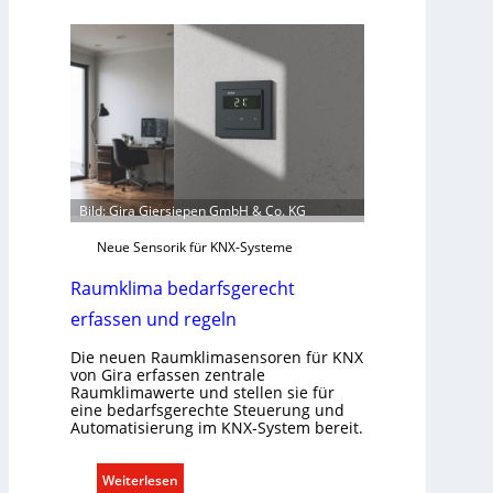
Bild: Gira Giersiepen GmbH & Co. KG
Neue Sensorik für KNX-Systeme
Raumklima bedarfsgerecht
erfassen und regeln
Die neuen Raumklimasensoren für KNX
von Gira erfassen zentrale
Raumklimawerte und stellen sie für
eine bedarfsgerechte Steuerung und
Automatisierung im KNX-System bereit.
:
Weiterlesen