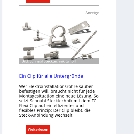
h
T
t
ü
Anzeige
e
r
r
k
f
o
a
m
s
m
s
u
e
n
n
i
Bild: Schnabl Stecktechnik GmbH
u
k
n
a
Ein Clip für alle Untergründe
d
t
r
Wer Elektroinstallationsrohre sauber
i
e
befestigen will, braucht nicht für jede
o
g
Montagesituation eine neue Lösung. So
n
setzt Schnabl Stecktechnik mit dem FC
e
m
Flexi-Clip auf ein effizientes und
l
flexibles Prinzip: Der Clip bleibt, die
i
n
Steck-Anbindung wechselt.
t
S
:
Weiterlesen
y