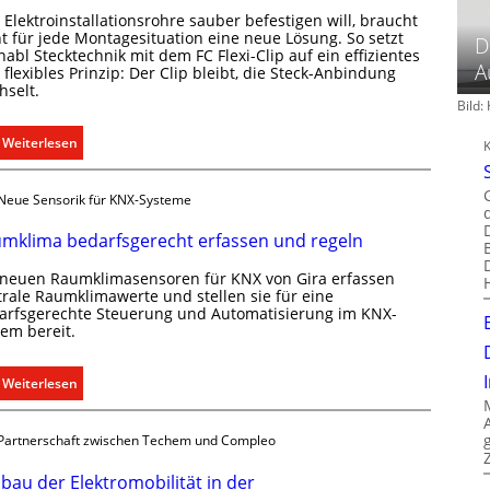
o
Elektroinstallationsrohre sauber befestigen will, braucht
m
ht für jede Montagesituation eine neue Lösung. So setzt
D
m
abl Stecktechnik mit dem FC Flexi-Clip auf ein effizientes
A
flexibles Prinzip: Der Clip bleibt, die Steck-Anbindung
u
hselt.
n
Bild
i
:
Weiterlesen
k
E
a
i
t
Neue Sensorik für KNX-Systeme
n
i
C
o
mklima bedarfsgerecht erfassen und regeln
l
n
 neuen Raumklimasensoren für KNX von Gira erfassen
i
m
trale Raumklimawerte und stellen sie für eine
p
i
arfsgerechte Steuerung und Automatisierung im KNX-
f
t
tem bereit.
ü
S
r
y
:
Weiterlesen
a
s
R
l
t
a
l
Partnerschaft zwischen Techem und Compleo
e
u
e
m
m
bau der Elektromobilität in der
U
.