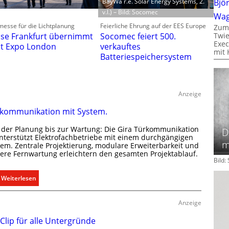
BayWa r.e. Solar Energy Systems, 2.
Bjö
v.l.) – Bild: Socomec
Wa
esse für die Lichtplanung
Feierliche Ehrung auf der EES Europe
Zum
se Frankfurt übernimmt
Socomec feiert 500.
Twie
Exec
ht Expo London
verkauftes
mit 
Batteriespeichersystem
Anzeige
kommunikation mit System.
 der Planung bis zur Wartung: Die Gira Türkommunikation
D
unterstützt Elektrofachbetriebe mit einem durchgängigen
m
tem. Zentrale Projektierung, modulare Erweiterbarkeit und
here Fernwartung erleichtern den gesamten Projektablauf.
Bild
:
Weiterlesen
T
ü
Anzeige
r
 Clip für alle Untergründe
k