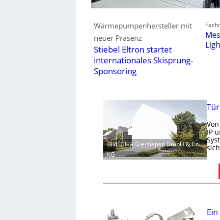
Fachm
Wärmepumpenhersteller mit
Mes
neuer Präsenz
Lig
Stiebel Eltron startet
internationales Skisprung-
Sponsoring
Tür
Von
IP 
Sys
Bild: GIRA Giersiepen GmbH & Co.
sic
KG
Ein