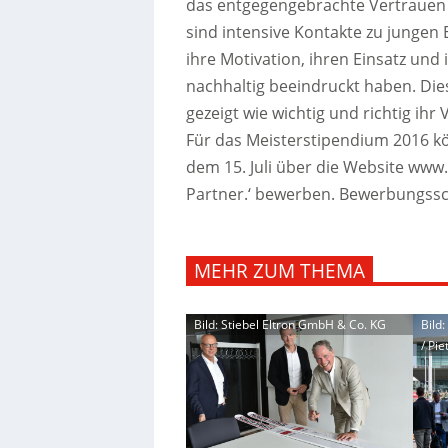
das entgegengebrachte Vertrauen
sind intensive Kontakte zu jungen 
ihre Motivation, ihren Einsatz und
nachhaltig beeindruckt haben. Di
gezeigt wie wichtig und richtig ih
Für das Meisterstipendium 2016 kö
dem 15. Juli über die Website www.
Partner.‘ bewerben. Bewerbungssch
MEHR ZUM THEMA
Bild: Stiebel Eltron GmbH & Co. KG
Bild
/ Pie