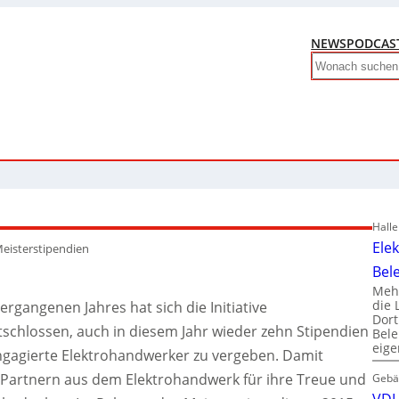
NEWS
PODCAS
Search
Hall
Ele
eisterstipendien
Bel
Mehr
die 
rgangenen Jahres hat sich die Initiative
Dor
tschlossen, auch in diesem Jahr wieder zehn Stipendien
Bele
eig
ngagierte Elektrohandwerker zu vergeben.
Damit
en Partnern aus dem Elektrohandwerk für ihre Treue und
Gebä
VDI 