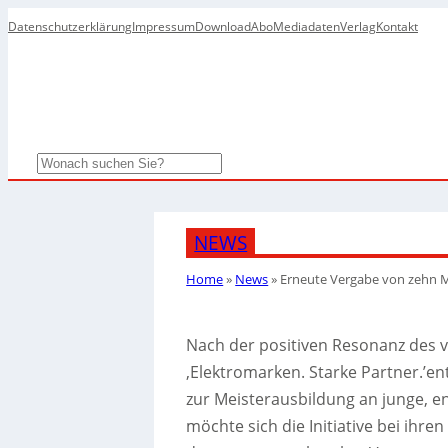
Datenschutzerklärung
Impressum
Download
Abo
Mediadaten
Verlag
Kontakt
Search
NEWS
Home
»
News
»
Erneute Vergabe von zehn M
Nach der positiven Resonanz des ve
‚Elektromarken. Starke Partner.’en
zur Meisterausbildung an junge, e
möchte sich die Initiative bei ihr