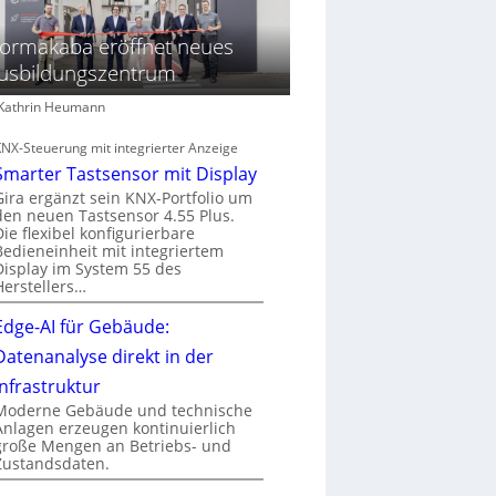
ormakaba eröffnet neues
usbildungszentrum
: Kathrin Heumann
KNX-Steuerung mit integrierter Anzeige
Smarter Tastsensor mit Display
Gira ergänzt sein KNX-Portfolio um
den neuen Tastsensor 4.55 Plus.
Die flexibel konfigurierbare
Bedieneinheit mit integriertem
Display im System 55 des
Herstellers…
Edge-AI für Gebäude:
Datenanalyse direkt in der
Infrastruktur
Moderne Gebäude und technische
Anlagen erzeugen kontinuierlich
große Mengen an Betriebs- und
Zustandsdaten.