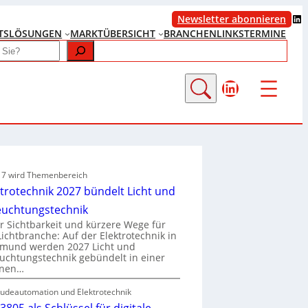
LinkedIn
Newsletter abonnieren
TS
LÖSUNGEN
MARKTÜBERSICHT
BRANCHENLINKS
TERMINE
LinkedIn
e 7 wird Themenbereich
ktrotechnik 2027 bündelt Licht und
euchtungstechnik
 Sichtbarkeit und kürzere Wege für
Lichtbranche: Auf der Elektrotechnik in
tmund werden 2027 Licht und
uchtungstechnik gebündelt in einer
enen…
udeautomation und Elektrotechnik
3805 als Schlüssel für digitale