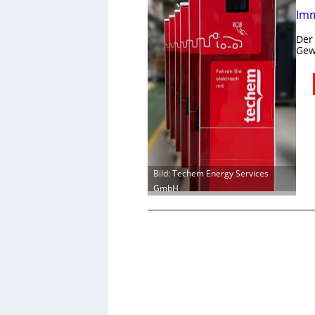
Imm
Der
Gew
Bild: Techem Energy Services
GmbH