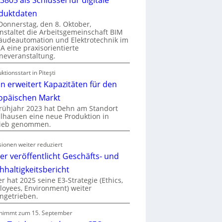
duktdaten
onnerstag, den 8. Oktober,
nstaltet die Arbeitsgemeinschaft BIM
udeautomation und Elektrotechnik im
 eine praxisorientierte
neveranstaltung.
ktionsstart in Piteşti
n erweitert Kapazitäten für den
opäischen Markt
rühjahr 2023 hat Dehn am Standort
hausen eine neue Produktion in
rieb genommen.
ionen weiter reduziert
er veröffentlicht Geschäfts- und
hhaltigkeitsbericht
r hat 2025 seine E3-Strategie (Ethics,
oyees, Environment) weiter
ngetrieben.
nimmt zum 15. September