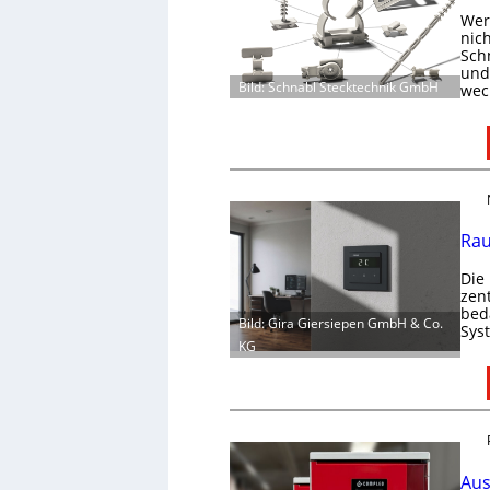
Wer 
nic
Schn
und 
Bild: Schnabl Stecktechnik GmbH
wec
Rau
Die
zen
bed
Bild: Gira Giersiepen GmbH & Co.
Sys
KG
Aus