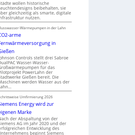
Städte wollen historische
Leuchtendesigns beibehalten, sie
aber gleichzeitig als smarte, digitale
Infrastruktur nutzen.
Flusswasser-Wärmepumpen in der Lahn
CO2-arme
Fernwärmeversorgung in
Gießen
Johnson Controls stellt drei Sabroe
DualPAC Wasser-Wasser-
Großwärmepumpen für das
Pilotprojekt PowerLahn der
Stadtwerke Gießen bereit. Die
Maschinen werden Wasser aus der
Lahn…
Schrittweise Umfirmierung 2026
Siemens Energy wird zur
eigenen Marke
Nach der Abspaltung von der
Siemens AG im Jahr 2020 und der
erfolgreichen Entwicklung des
Unternehmens beginnt Siemens