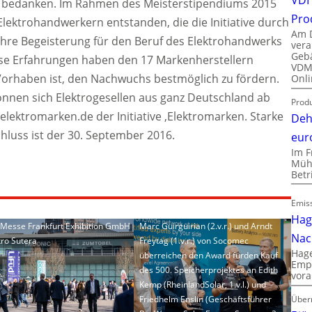
 bedanken. Im Rahmen des Meisterstipendiums 2015
Pro
Elektrohandwerkern entstanden, die die Initiative durch
Am D
 ihre Begeisterung für den Beruf des Elektrohandwerks
vera
Gebä
ese Erfahrungen haben den 17 Markenherstellern
VDMA
r Vorhaben ist, den Nachwuchs bestmöglich zu fördern.
Onli
nnen sich Elektrogesellen aus ganz Deutschland ab
Produ
elektromarken.de der Initiative ‚Elektromarken. Starke
Deh
luss ist der 30. September 2016.
eur
Im F
Mühl
Bet
Emiss
Hag
: Messe Frankfurt Exhibition GmbH
Marc Guirguirian (2.v.r.) und Arndt
Nac
tro Sutera
Freytag (1.v.r.) von Socomec
Hage
überreichen den Award fürden Kauf
Empl
des 500. Speicherprojektes an Edith
vora
Kemp (RheinlandSolar, 1.v.l.) und
Friedhelm Enslin (Geschäftsführer
Über