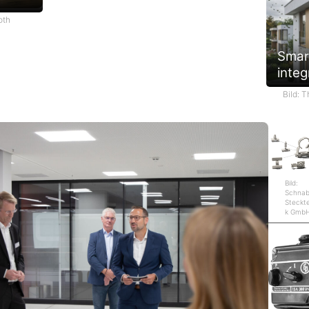
oth
Smar
integ
Bild: 
Bild:
Schnab
Steckt
k Gmb