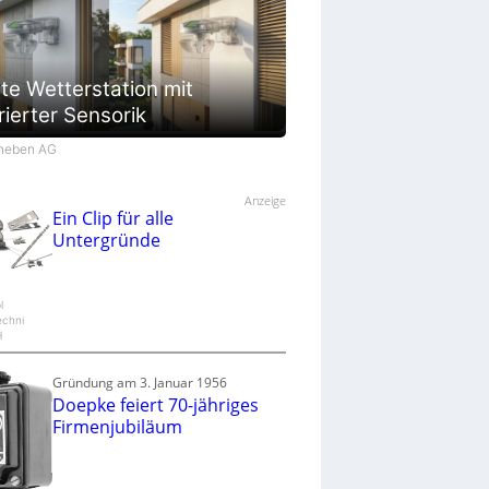
te Wetterstation mit
rierter Sensorik
Theben AG
Anzeige
Ein Clip für alle
Untergründe
l
echni
H
Gründung am 3. Januar 1956
Doepke feiert 70-jähriges
Firmenjubiläum