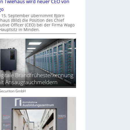
rn Twiehaus wird neuer CEO von
go
 15. September übernimmt Björn
haus (Bild) die Position des Chief
utive Officer (CEO) bei der Firma Wago
Hauptsitz in Minden.
igitale Brandfrühesterkennung
it Ansaugrauchmeldern
: Securiton GmbH