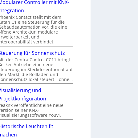
Modularer Controller mit KNX-
Integration
Phoenix Contact stellt mit dem
Catan C1 eine Steuerung für die
Gebäudeautomation vor, die eine
offene Architektur, modulare
Erweiterbarkeit und
Interoperabilität verbindet.
Steuerung für Sonnenschutz
Mit der CentralControl CC11 bringt
Becker-Antriebe eine neue
Steuerung im Steckdosenformat auf
den Markt, die Rollläden und
Sonnenschutz lokal steuert – ohne…
Visualisierung und
Projektkonfiguration
Peaknx veröffentlicht eine neue
Version seiner KNX-
Visualisierungssoftware Youvi.
Historische Leuchten fit
machen