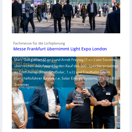
Fachmesse für die Lichtplanung
Messe Frankfurt übernimmt Light Expo London
Marc Guirguirian (2.v.r.) und Arndt Freytag (1.v.r.) von Socomec
überreichen den Award fürden Kauf des 500. Speicherprojektes
an Edith Kemp (RheinlandSolar, 1.v.l.) und Friedhelm Enslin
(Geschäftsführer BayWa r.e. Solar Energy Systems, 2. v.l.) – Bild:
Socomec