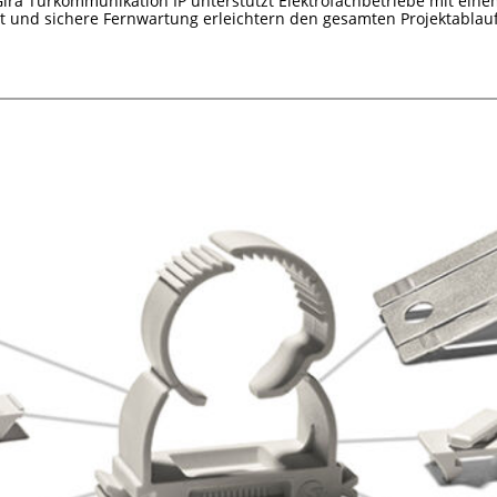
Gira Türkommunikation IP unterstützt Elektrofachbetriebe mit ein
it und sichere Fernwartung erleichtern den gesamten Projektablauf