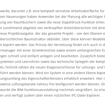
rke, darunter z.B. eine komplett vernetzte Arbeitsoberfläche für
iesen Neuerungen haben Anwender bei der Planung alle wichtigen 
ellung von Raumbüchern sowie die neue Stapeldruck-Funktion erle
n zunehmend abgelöst von verknüpften Arbeitsbereichen mit direkt
er neue Projektnavigator, der das gesamte Projekt – von den Ebene
 übersichtlichen Baumstruktur abbildet. Über diese können Modelle 
 kopiert werden. Das Prinzip der Vernetzung findet sich auch in d
lermanager mit einer Stromkreisliste sowie einem umfangreichen Ei
ngen schnell und einfach anlegen und bearbeiten. Zusätzlich biet
gesystemen und Leerrohren sowie das technische Spiegeln der komple
HKL-Technik zählen die neuen Etagenanschlüsse für Leitungs- und
führt werden können. Wird ein System in eine andere Ebene kopier
ungsumfang des Eigenschaftenfensters erheblich erweitert. Hier is
lsweise Lüftungskanäle nahezu frei konfiguriert werden können. Di
wurde die BIM-Funktionsausstattung nochmals vergrößert. So erlaub
ien und verfügt zudem über einen nützlichen IFC-Datei-Explorer.