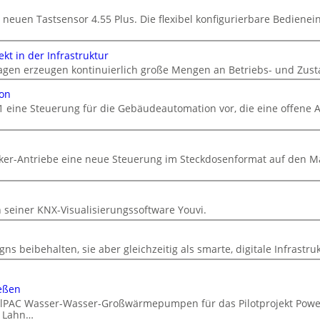
 neuen Tastsensor 4.55 Plus. Die flexibel konfigurierbare Bedienein
kt in der Infrastruktur
gen erzeugen kontinuierlich große Mengen an Betriebs- und Zust
ion
1 eine Steuerung für die Gebäudeautomation vor, die eine offene A
cker-Antriebe eine neue Steuerung im Steckdosenformat auf den M
n
n seiner KNX-Visualisierungssoftware Youvi.
ns beibehalten, sie aber gleichzeitig als smarte, digitale Infrastru
eßen
DualPAC Wasser-Wasser-Großwärmepumpen für das Pilotprojekt Powe
r Lahn…