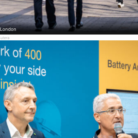
o London
Sutera