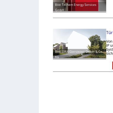
Bild: Techem Energy Services
GmbH
Tür
Von
IP 
Sys
Bild: GIRA Giersiepen GmbH & Co.
sic
KG