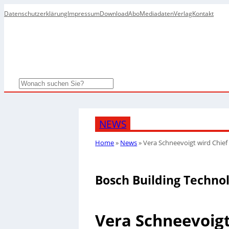
Datenschutzerklärung
Impressum
Download
Abo
Mediadaten
Verlag
Kontakt
Search
NEWS
Home
»
News
»
Vera Schneevoigt wird Chief D
Bosch Building Techno
Vera Schneevoigt 