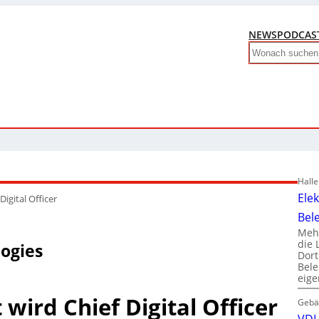
NEWS
PODCAS
Search
Hall
Ele
igital Officer
Bel
Mehr
die 
logies
Dor
Bele
eig
wird Chief Digital Officer
Gebä
VDI 