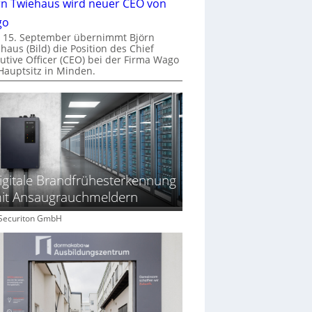
rn Twiehaus wird neuer CEO von
go
 15. September übernimmt Björn
haus (Bild) die Position des Chief
utive Officer (CEO) bei der Firma Wago
Hauptsitz in Minden.
igitale Brandfrühesterkennung
it Ansaugrauchmeldern
: Securiton GmbH