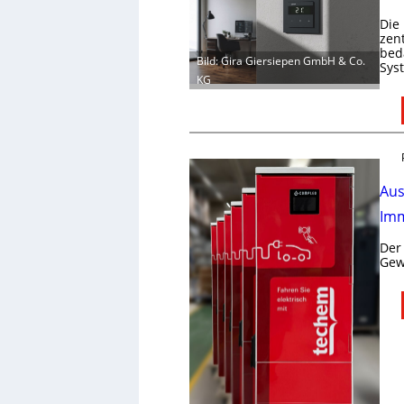
Die
zen
bed
Bild: Gira Giersiepen GmbH & Co.
Sys
KG
Aus
Imm
Der
Gew