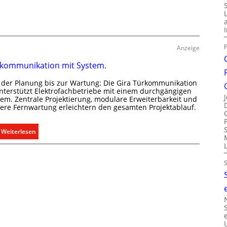
s
u
g
d
e
e
r
r
e
Anzeige
E
c
l
kommunikation mit System.
h
e
t
 der Planung bis zur Wartung: Die Gira Türkommunikation
k
e
unterstützt Elektrofachbetriebe mit einem durchgängigen
t
tem. Zentrale Projektierung, modulare Erweiterbarkeit und
r
r
here Fernwartung erleichtern den gesamten Projektablauf.
f
o
a
m
:
Weiterlesen
s
o
T
s
b
ü
e
i
r
n
l
k
u
i
o
n
t
m
d
ä
m
r
t
u
e
i
n