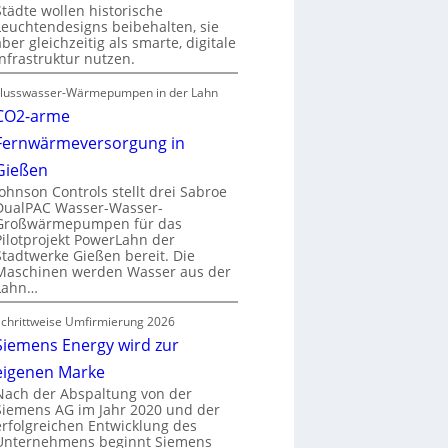
Städte wollen historische
Leuchtendesigns beibehalten, sie
aber gleichzeitig als smarte, digitale
Infrastruktur nutzen.
Flusswasser-Wärmepumpen in der Lahn
CO2-arme
Fernwärmeversorgung in
Gießen
Johnson Controls stellt drei Sabroe
DualPAC Wasser-Wasser-
Großwärmepumpen für das
Pilotprojekt PowerLahn der
Stadtwerke Gießen bereit. Die
Maschinen werden Wasser aus der
Lahn…
Schrittweise Umfirmierung 2026
Siemens Energy wird zur
eigenen Marke
Nach der Abspaltung von der
Siemens AG im Jahr 2020 und der
erfolgreichen Entwicklung des
Unternehmens beginnt Siemens