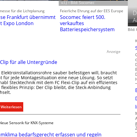
v.l.) – Bild: Socomec
esse für die Lichtplanung
Feierliche Ehrung auf der EES Europe
D
se Frankfurt übernimmt
Socomec feiert 500.
A
ht Expo London
verkauftes
Batteriespeichersystem
Bild
Anzeige
 Clip für alle Untergründe
Elektroinstallationsrohre sauber befestigen will, braucht
ht für jede Montagesituation eine neue Lösung. So setzt
abl Stecktechnik mit dem FC Flexi-Clip auf ein effizientes
flexibles Prinzip: Der Clip bleibt, die Steck-Anbindung
hselt.
:
Weiterlesen
E
i
Neue Sensorik für KNX-Systeme
n
C
mklima bedarfsgerecht erfassen und regeln