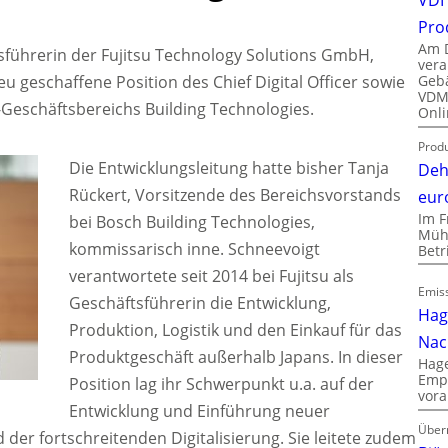
Pro
Am D
tsführerin der Fujitsu Technology Solutions GmbH,
vera
Gebä
u geschaffene Position des Chief Digital Officer sowie
VDMA
-Geschäftsbereichs Building Technologies.
Onli
Produ
Die Entwicklungsleitung hatte bisher Tanja
Deh
Rückert, Vorsitzende des Bereichsvorstands
eur
Im F
bei Bosch Building Technologies,
Mühl
kommissarisch inne. Schneevoigt
Bet
verantwortete seit 2014 bei Fujitsu als
Emiss
Geschäftsführerin die Entwicklung,
Hag
Produktion, Logistik und den Einkauf für das
Nac
Produktgeschäft außerhalb Japans. In dieser
Hage
Empl
Position lag ihr Schwerpunkt u.a. auf der
vora
Entwicklung und Einführung neuer
Über
der fortschreitenden Digitalisierung. Sie leitete zudem