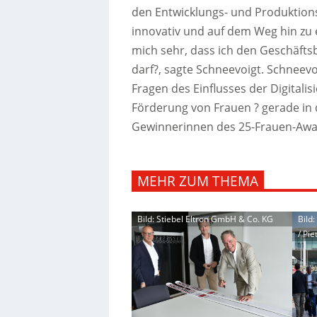
den Entwicklungs- und Produktion
innovativ und auf dem Weg hin zu
mich sehr, dass ich den Geschäfts
darf?, sagte Schneevoigt. Schneevo
Fragen des Einflusses der Digitalis
Förderung von Frauen ? gerade in d
Gewinnerinnen des 25-Frauen-Awar
MEHR ZUM THEMA
Bild: Stiebel Eltron GmbH & Co. KG
Bild
/ Pie