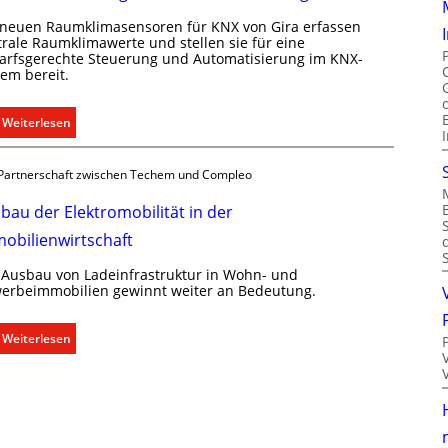
l
 neuen Raumklimasensoren für KNX von Gira erfassen
i
trale Raumklimawerte und stellen sie für eine
p
arfsgerechte Steuerung und Automatisierung im KNX-
f
tem bereit.
ü
r
:
Weiterlesen
a
R
l
a
l
Partnerschaft zwischen Techem und Compleo
u
e
m
bau der Elektromobilität in der
U
k
n
obilienwirtschaft
l
t
i
 Ausbau von Ladeinfrastruktur in Wohn- und
e
m
erbeimmobilien gewinnt weiter an Bedeutung.
r
a
g
b
:
Weiterlesen
r
e
A
ü
d
u
n
a
s
d
r
b
e
f
a