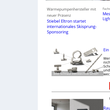
Fachm
Wärmepumpenhersteller mit
Mes
neuer Präsenz
Lig
Stiebel Eltron startet
internationales Skisprung-
Sponsoring
Ein
Wer 
nic
Schn
und 
Bild: Schnabl Stecktechnik GmbH
wec
Rau