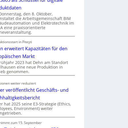
duktdaten
onnerstag, den 8. Oktober,
nstaltet die Arbeitsgemeinschaft BIM
udeautomation und Elektrotechnik im
 eine praxisorientierte
neveranstaltung.
ktionsstart in Piteşti
n erweitert Kapazitäten für den
opäischen Markt
rühjahr 2023 hat Dehn am Standort
hausen eine neue Produktion in
rieb genommen.
ionen weiter reduziert
er veröffentlicht Geschäfts- und
hhaltigkeitsbericht
r hat 2025 seine E3-Strategie (Ethics,
oyees, Environment) weiter
ngetrieben.
nimmt zum 15. September