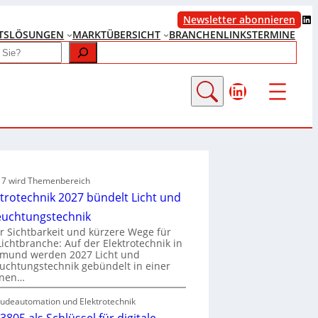
LinkedIn
Newsletter abonnieren
TS
LÖSUNGEN
MARKTÜBERSICHT
BRANCHENLINKS
TERMINE
LinkedIn
e 7 wird Themenbereich
ktrotechnik 2027 bündelt Licht und
euchtungstechnik
 Sichtbarkeit und kürzere Wege für
Lichtbranche: Auf der Elektrotechnik in
tmund werden 2027 Licht und
uchtungstechnik gebündelt in einer
enen…
udeautomation und Elektrotechnik
3805 als Schlüssel für digitale