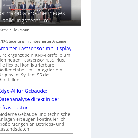
ormakaba eröffnet neues
usbildungszentrum
: Kathrin Heumann
KNX-Steuerung mit integrierter Anzeige
Smarter Tastsensor mit Display
Gira ergänzt sein KNX-Portfolio um
den neuen Tastsensor 4.55 Plus.
Die flexibel konfigurierbare
Bedieneinheit mit integriertem
Display im System 55 des
Herstellers…
Edge-AI für Gebäude:
Datenanalyse direkt in der
Infrastruktur
Moderne Gebäude und technische
Anlagen erzeugen kontinuierlich
große Mengen an Betriebs- und
Zustandsdaten.