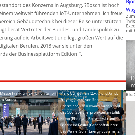
Bjö
sstandort des Konzerns in Augsburg. ?Bosch ist hoch
Wa
 einem weltweit führenden IoT-Unternehmen. Ich freue
Zum
bereich Gebäudetechnik bei dieser Reise unterstützen
Twie
Exec
igt berät Vertreter der Bundes- und Landespolitik zu
mit 
ierung auf die Arbeitswelt und legt großen Wert auf die
igitalen Berufen. 2018 war sie unter den
ds der Businessplattform Edition F.
D
m
: Messe Frankfurt Exhibition GmbH
Marc Guirguirian (2.v.r.) und Arndt
Bild
tro Sutera
Freytag (1.v.r.) von Socomec
überreichen den Award fürden Kauf
des 500. Speicherprojektes an Edith
Kemp (RheinlandSolar, 1.v.l.) und
Friedhelm Enslin (Geschäftsführer
BayWa r.e. Solar Energy Systems, 2.