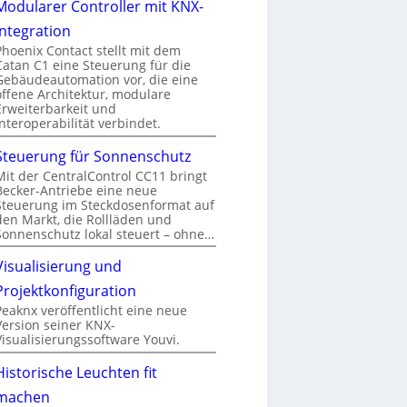
Modularer Controller mit KNX-
Integration
Phoenix Contact stellt mit dem
Catan C1 eine Steuerung für die
Gebäudeautomation vor, die eine
offene Architektur, modulare
Erweiterbarkeit und
Interoperabilität verbindet.
Steuerung für Sonnenschutz
Mit der CentralControl CC11 bringt
Becker-Antriebe eine neue
Steuerung im Steckdosenformat auf
den Markt, die Rollläden und
Sonnenschutz lokal steuert – ohne…
Visualisierung und
Projektkonfiguration
Peaknx veröffentlicht eine neue
Version seiner KNX-
Visualisierungssoftware Youvi.
Historische Leuchten fit
machen