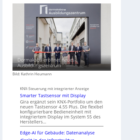
f
t
Dormakaba eröffnet neues
Ausbildungszentrum
Bild: Kathrin Heumann
KNX-Steuerung mit integrierter Anzeige
Smarter Tastsensor mit Display
Gira ergänzt sein KNX-Portfolio um den
neuen Tastsensor 4.55 Plus. Die flexibel
konfigurierbare Bedieneinheit mit
integriertem Display im System 55 des
Herstellers…
Edge-AI für Gebäude: Datenanalyse