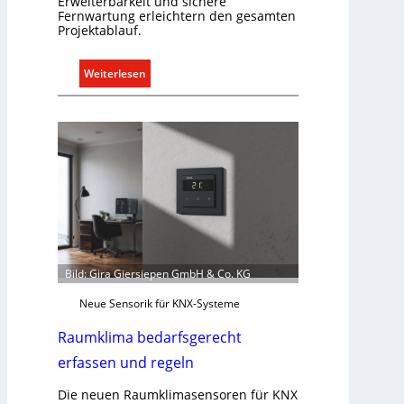
Erweiterbarkeit und sichere
e
Fernwartung erleichtern den gesamten
r
Projektablauf.
g
r
:
Weiterlesen
ü
T
n
ü
d
r
e
k
o
m
m
u
n
i
Bild: Gira Giersiepen GmbH & Co. KG
k
a
Neue Sensorik für KNX-Systeme
t
Raumklima bedarfsgerecht
i
o
erfassen und regeln
n
Die neuen Raumklimasensoren für KNX
m