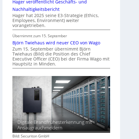
Hager veröffentlicht Geschäfts- und
n
d
Nachhaltigkeitsbericht
e
Hager hat 2025 seine E3-Strategie (Ethics,
Employees, Environment) weiter
r
vorangetrieben.
I
m
Übernimmt zum 15. September
m
Björn Twiehaus wird neuer CEO von Wago
o
Zum 15. September übernimmt Björn
Twiehaus (Bild) die Position des Chief
b
Executive Officer (CEO) bei der Firma Wago mit
i
Hauptsitz in Minden.
l
i
e
n
w
i
r
t
s
Digitale Brandfrühesterkennung mit
c
Ansaugrauchmeldern
h
Bild: Securiton GmbH
a