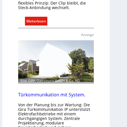
flexibles Prinzip: Der Clip bleibt, die
Steck-Anbindung wechselt.
:
Weiterlesen
E
i
Anzeige
n
C
l
i
p
f
ü
r
Bild: GIRA Giersiepen GmbH & Co. KG
a
l
Türkommunikation mit System.
l
e
Von der Planung bis zur Wartung: Die
Gira Türkommunikation IP unterstützt
U
Elektrofachbetriebe mit einem
n
durchgängigen System. Zentrale
t
Projektierung, modulare