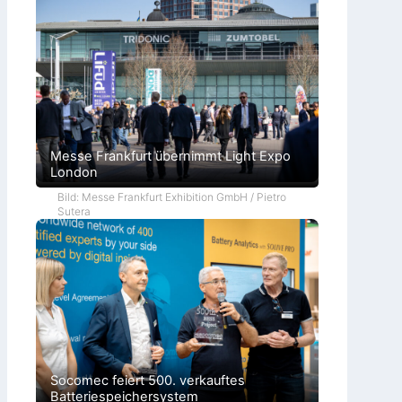
Messe Frankfurt übernimmt Light Expo
London
Bild: Messe Frankfurt Exhibition GmbH / Pietro
Sutera
Socomec feiert 500. verkauftes
Batteriespeichersystem