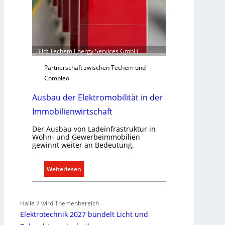
g
e
r
e
c
Bild: Techem Energy Services GmbH
h
Partnerschaft zwischen Techem und
t
Compleo
e
r
Ausbau der Elektromobilität in der
f
Immobilienwirtschaft
a
s
Der Ausbau von Ladeinfrastruktur in
s
Wohn- und Gewerbeimmobilien
e
gewinnt weiter an Bedeutung.
n
u
:
Weiterlesen
n
A
d
u
r
s
Halle 7 wird Themenbereich
e
b
Elektrotechnik 2027 bündelt Licht und
g
a