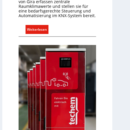
von Gira erfassen zentrale
i
Raumklimawerte und stellen sie für
t
eine bedarfsgerechte Steuerung und
S
Automatisierung im KNX-System bereit.
y
s
:
Weiterlesen
t
R
e
a
m
u
.
m
k
l
i
m
a
b
e
d
a
r
f
s