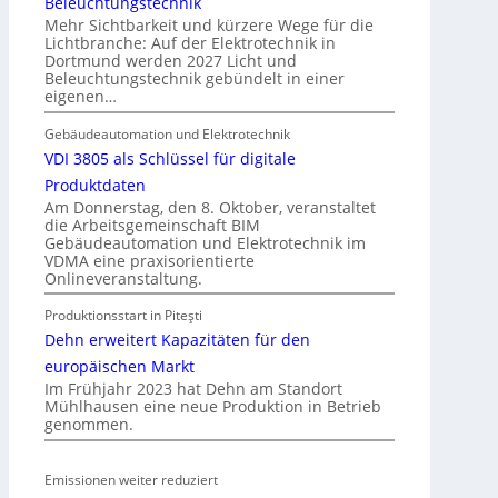
Beleuchtungstechnik
e
u
Mehr Sichtbarkeit und kürzere Wege für die
l
d
Lichtbranche: Auf der Elektrotechnik in
n
Dortmund werden 2027 Licht und
e
Beleuchtungstechnik gebündelt in einer
r
eigenen…
E
l
Gebäudeautomation und Elektrotechnik
e
VDI 3805 als Schlüssel für digitale
k
Produktdaten
t
Am Donnerstag, den 8. Oktober, veranstaltet
die Arbeitsgemeinschaft BIM
r
Gebäudeautomation und Elektrotechnik im
o
VDMA eine praxisorientierte
m
Onlineveranstaltung.
o
Produktionsstart in Piteşti
b
Dehn erweitert Kapazitäten für den
i
l
europäischen Markt
Im Frühjahr 2023 hat Dehn am Standort
i
Mühlhausen eine neue Produktion in Betrieb
t
genommen.
ä
t
Emissionen weiter reduziert
i