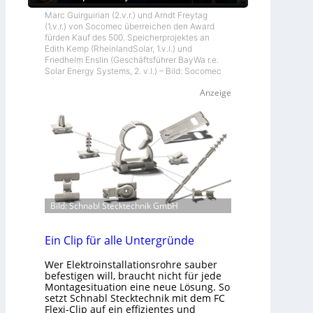
Marc Guirguirian (2.v.r.) und Arndt Freytag
(1.v.r.) von Socomec überreichen den Award
fürden Kauf des 500. Speicherprojektes an
Edith Kemp (RheinlandSolar, 1.v.l.) und
Friedhelm Enslin (Geschäftsführer BayWa r.e.
Solar Energy Systems, 2. v.l.) – Bild: Socomec
Anzeige
Bild: Schnabl Stecktechnik GmbH
Ein Clip für alle Untergründe
Wer Elektroinstallationsrohre sauber
befestigen will, braucht nicht für jede
Montagesituation eine neue Lösung. So
setzt Schnabl Stecktechnik mit dem FC
Flexi-Clip auf ein effizientes und