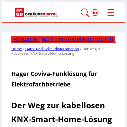
LinkedIn
FACHARTIKEL
, 
HAUS- UND GEBÄUDEAUTOMATION
Home
»
Haus- und Gebäudeautomation
»
Der Weg zur
kabellosen KNX-Smart-Home-Lösung
Hager Coviva-Funklösung für
Elektrofachbetriebe
Der Weg zur kabellosen
KNX-Smart-Home-Lösung