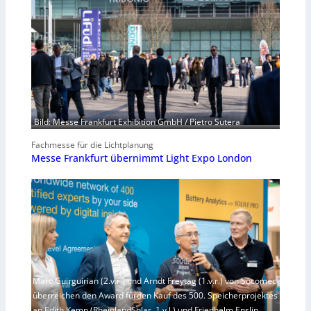
Bild: Messe Frankfurt Exhibition GmbH / Pietro Sutera
Fachmesse für die Lichtplanung
Messe Frankfurt übernimmt Light Expo London
Marc Guirguirian (2.v.r.) und Arndt Freytag (1.v.r.) von Socomec
überreichen den Award fürden Kauf des 500. Speicherprojektes
an Edith Kemp (RheinlandSolar, 1.v.l.) und Friedhelm Enslin