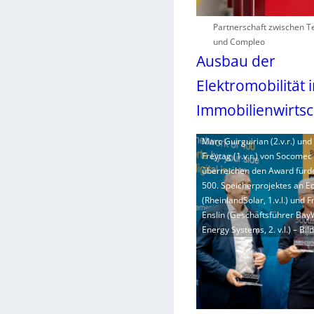
Partnerschaft zwischen 
und Compleo
Ausbau der
Elektromobilität 
Immobilienwirtsc
Marc Guirguirian (2.v.r.) und
Freytag (1.v.r.) von Socomec
überreichen den Award fürd
500. Speicherprojektes an E
(RheinlandSolar, 1.v.l.) und 
Enslin (Geschäftsführer BayW
Energy Systems, 2. v.l.) – Bi