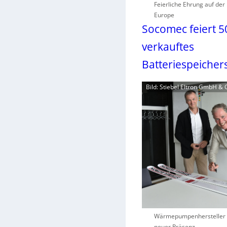
Feierliche Ehrung auf der
Europe
Socomec feiert 5
verkauftes
Batteriespeicher
Bild: Stiebel Eltron GmbH & 
Wärmepumpenhersteller 
neuer Präsenz