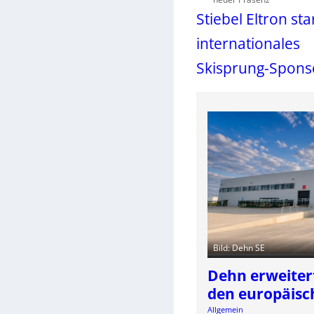
Stiebel Eltron sta
internationales
Skisprung-Spons
Bild: Dehn SE
Dehn erweiter
den europäisc
Allgemein