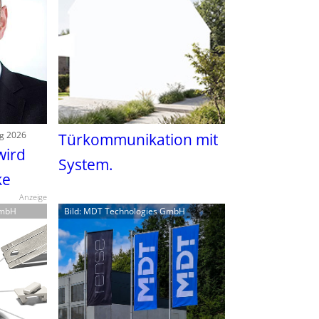
ng 2026
Türkommunikation mit
wird
System.
ke
Anzeige
GmbH
Bild: MDT Technologies GmbH