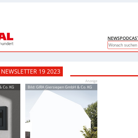
NEWS
PODCAS
Search
 NEWSLETTER 19 2023
Anzeige
& Co. KG
Bild: GIRA Giersiepen GmbH & Co. KG