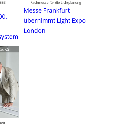
 EES
Fachmesse für die Lichtplanung
Messe Frankfurt
00.
übernimmt Light Expo
London
system
Co. KG
mit