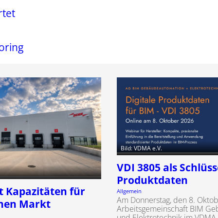
rtet
oring
Bild: VDMA e.V.
VDI 3805 als Schlüsse
Produktdaten
t Kapazitäten für
Allgemein
Am Donnerstag, den 8. Oktobe
hen Markt
Arbeitsgemeinschaft BIM G
und Elektrotechnik im VDMA