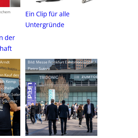
Techem
Ein Clip für alle
Untergründe
in der
haft
 Arndt
Bild: Messe Frankfurt Exhibition GmbH /
Pietro Sutera
en Kauf des
dith Kemp
Friedhelm
a r.e. Solar
ld: Socomec