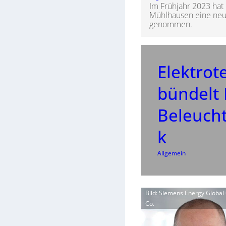
Im Frühjahr 2023 hat
Mühlhausen eine neue
genommen.
Elektrot
bündelt 
Beleuch
k
Allgemein
Bild: Siemens Energy Globa
Co.