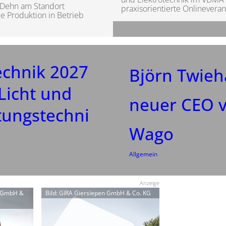
 Dehn am Standort
praxisorientierte Onlineveran
 Produktion in Betrieb
echnik 2027
Björn Twieh
Licht und
neuer CEO 
tungstechni
Wago
Allgemein
Anzeige
l GmbH &
Bild: GIRA Giersiepen GmbH & Co. KG