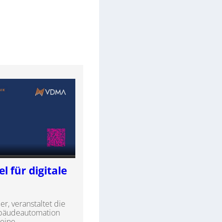
l für digitale
r, veranstaltet die
ebäudeautomation
 eine