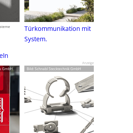
ysteme
Türkommunikation mit
System.
eln
Anzeige
es GmbH
Bild: Schnabl Stecktechnik GmbH