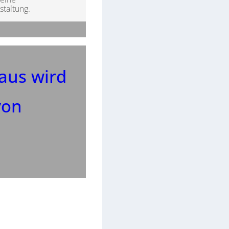
staltung.
aus wird
von