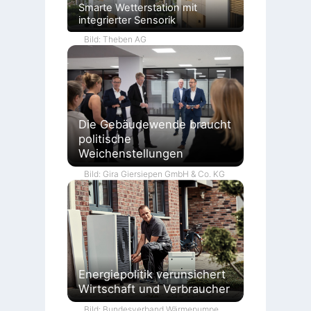
Smarte Wetterstation mit
integrierter Sensorik
Bild: Theben AG
Die Gebäudewende braucht
politische
Weichenstellungen
Bild: Gira Giersiepen GmbH & Co. KG
Energiepolitik verunsichert
Wirtschaft und Verbraucher
Bild: Bundesverband Wärmepumpe