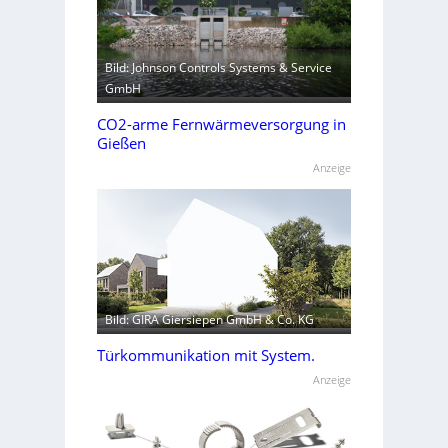
Bild: Johnson Controls Systems & Service
GmbH
CO2-arme Fernwärmeversorgung in
Gießen
Anzeige
Bild: GIRA Giersiepen GmbH & Co. KG
Türkommunikation mit System.
Anzeige