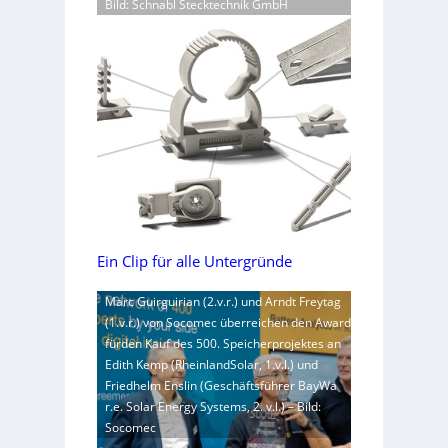
Bild: Schnabl Stecktechnik GmbH
Ein Clip für alle Untergründe
Marc Guirguirian (2.v.r.) und Arndt Freytag
(1.v.r.) von Socomec überreichen den Award
fürden Kauf des 500. Speicherprojektes an
Edith Kemp (RheinlandSolar, 1.v.l.) und
Friedhelm Enslin (Geschäftsführer BayWa
r.e. Solar Energy Systems, 2. v.l.) – Bild:
Socomec