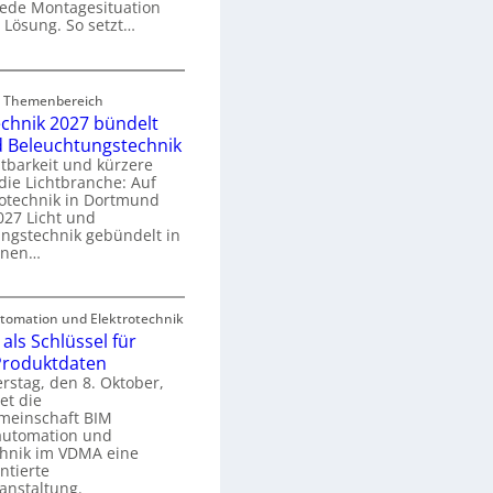
 jede Montagesituation
m
 Lösung. So setzt…
m
u
E
n
rd Themenbereich
n
k
echnik 2027 bündelt
C
a
d Beleuchtungstechnik
tbarkeit und kürzere
die Lichtbranche: Auf
p
rotechnik in Dortmund
o
27 Licht und
n
ngstechnik gebündelt in
ü
m
enen…
r
a
E
S
omation und Elektrotechnik
y
als Schlüssel für
e
e
s
 Produktdaten
k
U
stag, den 8. Oktober,
n
e
et die
r
m
meinschaft BIM
o
e
utomation und
r
chnik im VDMA eine
e
g
ntierte
c
anstaltung.
r