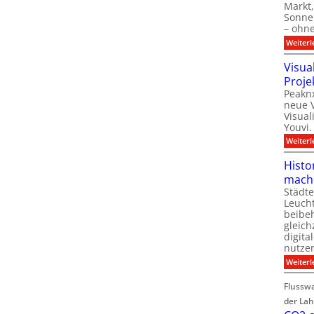
Markt,
Sonnen
– ohn
Weiterl
Visua
Proje
Peaknx
neue V
Visual
Youvi.
Weiterl
Histo
mach
Städte
Leuch
beibeh
gleich
digita
nutze
Weiterl
Flussw
der La