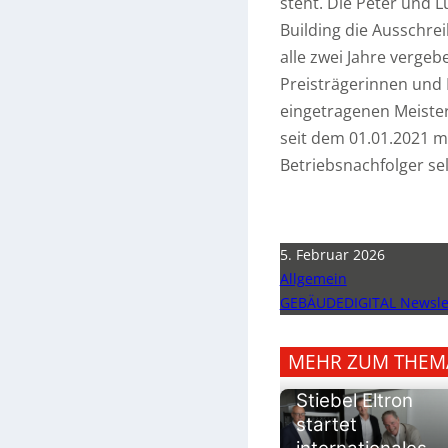
steht. Die Peter und L
Building die Ausschre
alle zwei Jahre vergebe
Preisträgerinnen und 
eingetragenen Meister
seit dem 01.01.2021 m
Betriebsnachfolger se
5. Februar 2026
Allgemein
GEBÄUDEDIGITAL Newslet
MEHR ZUM THEM
Stiebel Eltron
startet