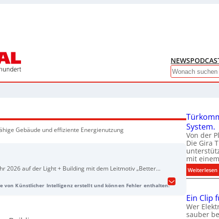
NEWS
PODCAS
Search
Türkomm
System.
ähige Gebäude und effiziente Energienutzung
Von der P
Die Gira 
unterstüt
mit eine
r 2026 auf der Light + Building mit dem Leitmotiv „Better
:
Weiterlesen
“ (Stand B50–B51, Halle 12.1) und stellt Lösungen für
e von Künstlicher Intelligenz erstellt und können Fehler enthalten.
ziente Gebäude vor. Im Fokus stehen Neuheiten bei
lterprogrammen für mehr Komfort sowie Angebote rund
Ein Clip 
smartes Energiemanagement – von Mehrfamilienhäusern und
Wer Elekt
sauber be
und Flotten. Zudem zeigt Hager Anpassungen der