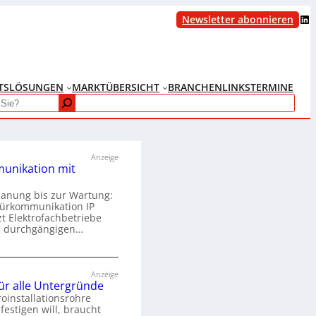
LinkedIn
Newsletter abonnieren
TS
LÖSUNGEN
MARKTÜBERSICHT
BRANCHENLINKS
TERMINE
Anzeige
unikation mit
lanung bis zur Wartung:
Türkommunikation IP
zt Elektrofachbetriebe
m durchgängigen…
T
ü
Anzeige
für alle Untergründe
r
roinstallationsrohre
k
festigen will, braucht
o