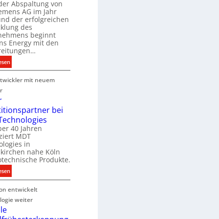
B
der Abspaltung von
d
e
iemens AG im Jahr
nd der erfolgreichen
g
cklung des
e
nehmens beginnt
u
ns Energy mit den
c
a
reitungen…
h
:
esen
e
S
u
P
twickler mit neuem
i
n
r
e
r
g
o
m
r
s
d
e
titionspartner bei
u
n
Technologies
e
k
s
ber 40 Jahren
c
ziert MDT
E
h
d
logies in
n
n
skirchen nahe Köln
a
e
otechnische Produkte.
r
k
e
:
esen
g
n
N
y
on entwickelt
e
w
u
ogie weiter
i
e
le
r
r