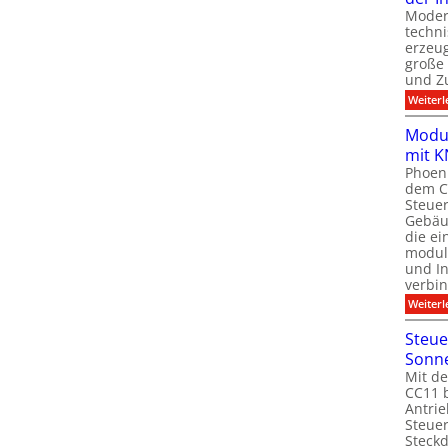
Moder
techn
erzeug
große
und Z
Weiterl
Modul
mit K
Phoeni
dem C
Steuer
Gebäu
die ei
modula
und In
verbin
Weiterl
Steue
Sonn
Mit de
CC11 b
Antrie
Steue
Steck