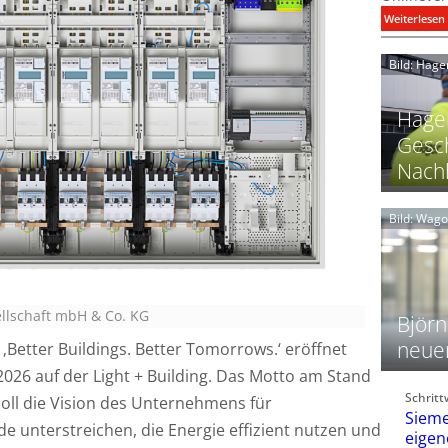
:
Weiterlesen
i
Bild: Hage
I
Hager
Gesch
Nachh
l
Bild: Wag
l
t
l
ellschaft mbH & Co. KG
i
Björn
neue
‚Better Buildings. Better Tomorrows.‘ eröffnet
026 auf der Light + Building. Das Motto am Stand
t
l
Schrit
f
soll die Vision des Unternehmens für
Sieme
e unterstreichen, die Energie effizient nutzen und
eigen