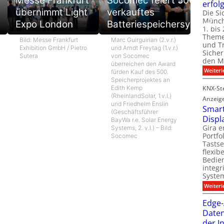
Messe Frankfurt
Socomec feiert 500.
erfol
übernimmt Light
verkauftes
Die Si
Münch
Expo London
Batteriespeichersystem
1. bis 
Theme
Bild: Messe Frankfurt
Marc Guirguirian (2.v.r.)
und T
Exhibition GmbH / Pietro
und Arndt Freytag (1.v.r.)
Sicher
Sutera
von Socomec
den Mi
überreichen den Award
Weiterl
fürden Kauf des 500.
Speicherprojektes an
KNX-Ste
Edith Kemp
(RheinlandSolar, 1.v.l.)
Anzeig
und Friedhelm Enslin
Smart
(Geschäftsführer
Displ
BayWa r.e. Solar Energy
Gira e
Systems, 2. v.l.) – Bild:
Portf
Socomec
Tastse
flexib
Bedien
integr
System
Weiterl
Edge-
Daten
der I