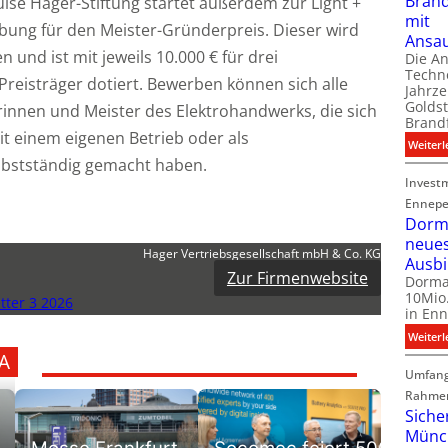
Bran
uise Hager-Stiftung startet außerdem zur Light +
mit
ibung für den Meister-Gründerpreis. Dieser wird
Ansa
n und ist mit jeweils 10.000 € für drei
Die A
Techno
Preisträger dotiert. Bewerben können sich alle
Jahrze
Goldst
innen und Meister des Elektrohandwerks, die sich
Brand
it einem eigenen Betrieb oder als
Weiterl
lbstständig gemacht haben.
Invest
Ennepe
Dorma
neue
Hager Vertriebsgesellschaft mbH & Co. KG
Ausb
Zur Firmenwebsite
Dorma
10Mio.
ter 3 2026
in Enn
Weiterl
A
Umfang
Rahme
Siche
Münc