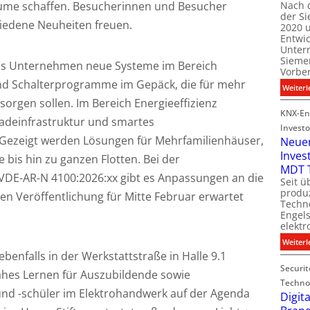
ume schaffen. Besucherinnen und Besucher
Nach 
der S
i
hiedene Neuheiten freuen.
2020 u
l
Entwi
i
Unter
t
Sieme
as Unternehmen neue Systeme im Bereich
Vorbe
d Schalterprogramme im Gepäck, die für mehr
l
Weiterl
t
sorgen sollen. Im Bereich Energieeffizienz
KNX-En
Ladeinfrastruktur und smartes
Investo
ezeigt werden Lösungen für Mehrfamilienhäuser,
Neue
Inves
bis hin zu ganzen Flotten. Bei der
t
MDT 
VDE-AR-N 4100:2026:xx gibt es Anpassungen an die
Seit ü
t
produ
 Veröffentlichung für Mitte Februar erwartet
Techno
Engel
i
elektr
t
Weiterl
enfalls in der Werkstattstraße in Halle 9.1
Securit
ahes Lernen für Auszubildende sowie
Technol
und -schüler im Elektrohandwerk auf der Agenda
Digita