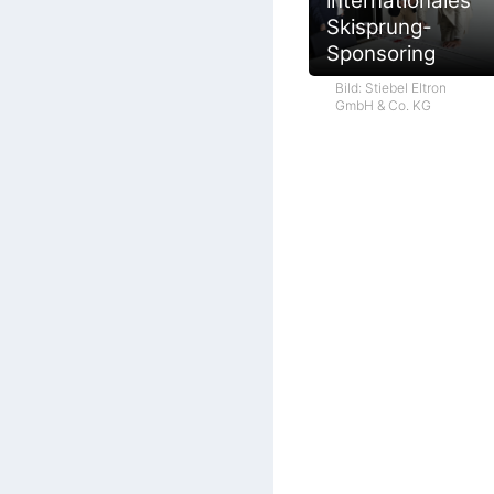
internationales
Skisprung-
Sponsoring
Bild: Stiebel Eltron
GmbH & Co. KG