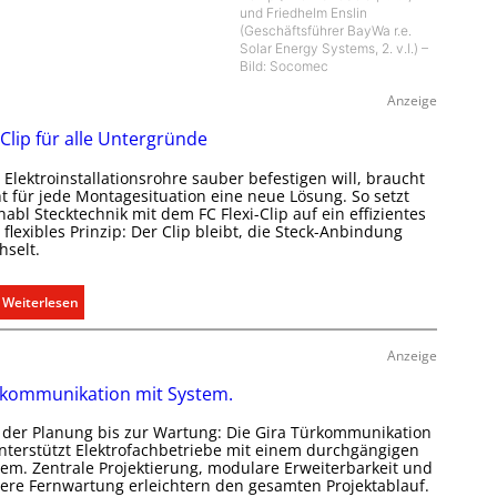
und Friedhelm Enslin
(Geschäftsführer BayWa r.e.
Solar Energy Systems, 2. v.l.) –
Bild: Socomec
Anzeige
 Clip für alle Untergründe
Elektroinstallationsrohre sauber befestigen will, braucht
ht für jede Montagesituation eine neue Lösung. So setzt
abl Stecktechnik mit dem FC Flexi-Clip auf ein effizientes
flexibles Prinzip: Der Clip bleibt, die Steck-Anbindung
hselt.
:
Weiterlesen
E
i
Anzeige
n
kommunikation mit System.
C
l
 der Planung bis zur Wartung: Die Gira Türkommunikation
i
unterstützt Elektrofachbetriebe mit einem durchgängigen
p
tem. Zentrale Projektierung, modulare Erweiterbarkeit und
here Fernwartung erleichtern den gesamten Projektablauf.
f