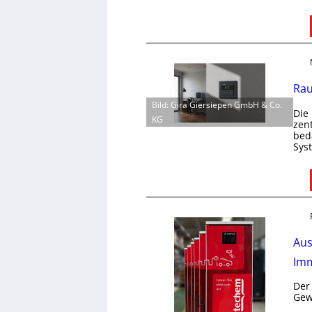
Rau
Bild: Gira Giersiepen GmbH & Co.
Die
KG
zen
bed
Sys
Aus
Imm
Der
Gew