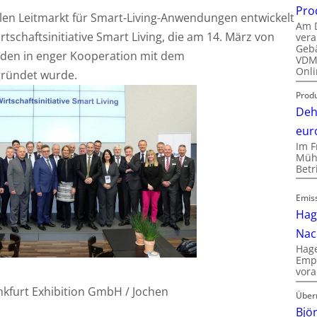
Pro
len Leitmarkt für Smart-Living-Anwendungen entwickelt
Am D
rtschaftsinitiative Smart Living, die am 14. März von
vera
Gebä
den in enger Kooperation mit dem
VDMA
Onli
gründet wurde.
Produ
Deh
eur
Im F
Mühl
Bet
Emis
Hag
Nac
Hage
Empl
vora
ankfurt Exhibition GmbH / Jochen
Über
Bjö