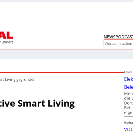
NEWS
PODCAS
Search
Hall
Ele
art Living gegründet
Bel
Mehr
die 
tive Smart Living
Dor
Bele
eig
Gebä
VDI 