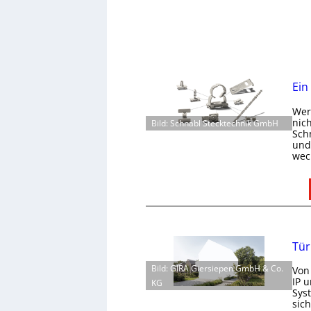
Ein
Wer 
nic
Bild: Schnabl Stecktechnik GmbH
Schn
und 
wec
Tür
Bild: GIRA Giersiepen GmbH & Co.
Von
IP 
KG
Sys
sic