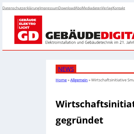
Datenschutzerklärung
Impressum
Download
Abo
Mediadaten
Verlag
Kontakt
NEWS
Home
»
Allgemein
»
Wirtschaftsinitiative Sm
Wirtschaftsinitia
gegründet