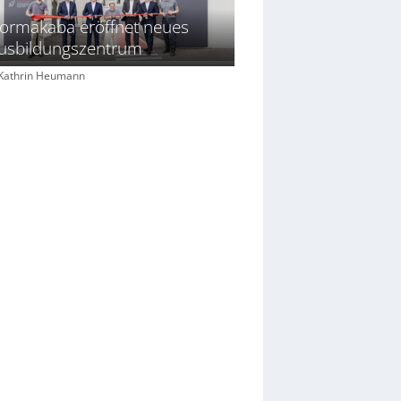
ormakaba eröffnet neues
usbildungszentrum
: Kathrin Heumann