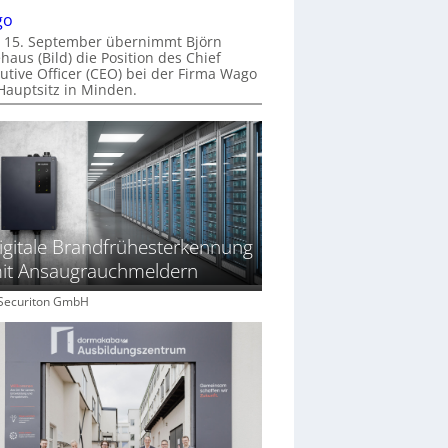
go
 15. September übernimmt Björn
haus (Bild) die Position des Chief
utive Officer (CEO) bei der Firma Wago
Hauptsitz in Minden.
igitale Brandfrühesterkennung
it Ansaugrauchmeldern
: Securiton GmbH