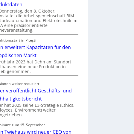
duktdaten
onnerstag, den 8. Oktober,
nstaltet die Arbeitsgemeinschaft BIM
udeautomation und Elektrotechnik im
 eine praxisorientierte
neveranstaltung.
ktionsstart in Piteşti
n erweitert Kapazitäten für den
opäischen Markt
rühjahr 2023 hat Dehn am Standort
hausen eine neue Produktion in
rieb genommen.
sionen weiter reduziert
er veröffentlicht Geschäfts- und
hhaltigkeitsbericht
r hat 2025 seine E3-Strategie (Ethics,
oyees, Environment) weiter
ngetrieben.
nimmt zum 15. September
rn Twiehaus wird neuer CEO von