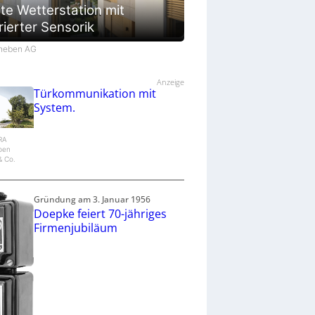
te Wetterstation mit
rierter Sensorik
Theben AG
Anzeige
Türkommunikation mit
System.
IRA
epen
 Co.
Gründung am 3. Januar 1956
Doepke feiert 70-jähriges
Firmenjubiläum