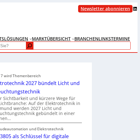
LinkedIn
Newsletter abonnieren
TS
LÖSUNGEN
MARKTÜBERSICHT
BRANCHENLINKS
TERMINE
e 7 wird Themenbereich
ktrotechnik 2027 bündelt Licht und
euchtungstechnik
 Sichtbarkeit und kürzere Wege für
Lichtbranche: Auf der Elektrotechnik in
tmund werden 2027 Licht und
uchtungstechnik gebündelt in einer
enen…
udeautomation und Elektrotechnik
3805 als Schlüssel für digitale