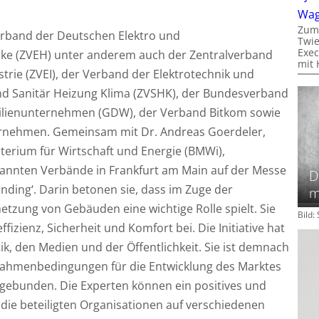
Wa
Zum
erband der Deutschen Elektro und
Twie
Exec
ke (ZVEH) unter anderem auch der Zentralverband
mit 
strie (ZVEI), der Verband der Elektrotechnik und
and Sanitär Heizung Klima (ZVSHK), der Bundesverband
lienunternehmen (GDW), der Verband Bitkom sowie
ernehmen.
Gemeinsam mit Dr. Andreas Goerdeler,
sterium für Wirtschaft und Energie (BMWi),
nannten Verbände in Frankfurt am Main auf der Messe
D
ding‘. Darin betonen sie, dass im Zuge der
m
rnetzung von Gebäuden eine wichtige Rolle spielt. Sie
Bild
izienz, Sicherheit und Komfort bei. Die Initiative hat
ik, den Medien und der Öffentlichkeit. Sie ist demnach
 Rahmenbedingungen für die Entwicklung des Marktes
gebunden. Die Experten können ein positives und
s die beteiligten Organisationen auf verschiedenen