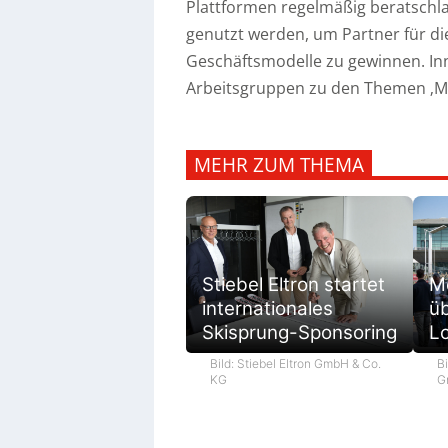
Plattformen regelmäßig beratschla
genutzt werden, um Partner für d
Geschäftsmodelle zu gewinnen. Inne
Arbeitsgruppen zu den Themen ‚Mark
MEHR ZUM THEMA
M
Stiebel Eltron startet
ü
internationales
L
Skisprung-Sponsoring
Bi
Bild: Stiebel Eltron GmbH & Co.
G
KG