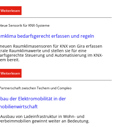
ü
r
:
Weiterlesen
a
T
l
ü
Neue Sensorik für KNX-Systeme
l
r
e
k
mklima bedarfsgerecht erfassen und regeln
U
o
n
 neuen Raumklimasensoren für KNX von Gira erfassen
m
trale Raumklimawerte und stellen sie für eine
t
m
arfsgerechte Steuerung und Automatisierung im KNX-
e
u
tem bereit.
r
n
g
i
:
Weiterlesen
r
k
R
ü
a
a
n
t
Partnerschaft zwischen Techem und Compleo
u
d
i
m
bau der Elektromobilität in der
e
o
k
n
obilienwirtschaft
l
m
i
 Ausbau von Ladeinfrastruktur in Wohn- und
i
m
erbeimmobilien gewinnt weiter an Bedeutung.
t
a