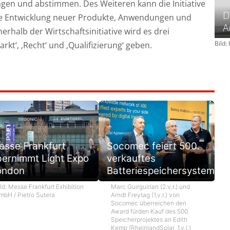
gen und abstimmen. Des Weiteren kann die Initiative
D
ie Entwicklung neuer Produkte, Anwendungen und
A
rhalb der Wirtschaftsinitiative wird es drei
Bild
t‘, ‚Recht‘ und ‚Qualifizierung‘ geben.
esse Frankfurt
Socomec feiert 500.
bernimmt Light Expo
verkauftes
ondon
Batteriespeichersystem
ld: Messe Frankfurt Exhibition
Marc Guirguirian (2.v.r.) und
mbH / Pietro Sutera
Arndt Freytag (1.v.r.) von
Socomec überreichen den
Award fürden Kauf des 500.
Speicherprojektes an Edith
Kemp (RheinlandSolar, 1.v.l.)