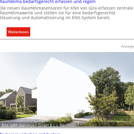
Raumklima bedarfsgerecht erfassen und regeln
i
Die neuen Raumklimasensoren für KNX von Gira erfassen zentrale
t
Raumklimawerte und stellen sie für eine bedarfsgerechte
ä
Steuerung und Automatisierung im KNX-System bereit.
t
e
:
Weiterlesen
n
R
f
a
ü
Anzeig
u
r
m
d
k
e
l
n
i
e
m
u
a
r
b
o
e
p
d
ä
a
i
r
s
Bild: GIRA Giersiepen GmbH & Co. KG
f
c
s