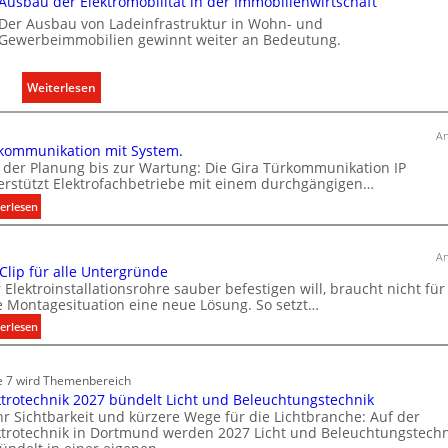
Ausbau der Elektromobilität in der Immobilienwirtschaft
Der Ausbau von Ladeinfrastruktur in Wohn- und
Gewerbeimmobilien gewinnt weiter an Bedeutung.
:
Weiterlesen
A
u
An
kommunikation mit System.
s
 der Planung bis zur Wartung: Die Gira Türkommunikation IP
b
erstützt Elektrofachbetriebe mit einem durchgängigen…
a
:
erlesen
u
T
d
ü
e
An
r
 Clip für alle Untergründe
r
k
 Elektroinstallationsrohre sauber befestigen will, braucht nicht für
E
o
e Montagesituation eine neue Lösung. So setzt…
l
m
:
erlesen
e
m
E
u
k
i
n
e 7 wird Themenbereich
t
n
i
ktrotechnik 2027 bündelt Licht und Beleuchtungstechnik
r
C
k
r Sichtbarkeit und kürzere Wege für die Lichtbranche: Auf der
l
o
ktrotechnik in Dortmund werden 2027 Licht und Beleuchtungstechn
a
i
m