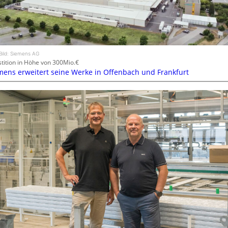
Bild: Siemens AG
stition in Höhe von 300Mio.€
mens erweitert seine Werke in Offenbach und Frankfurt