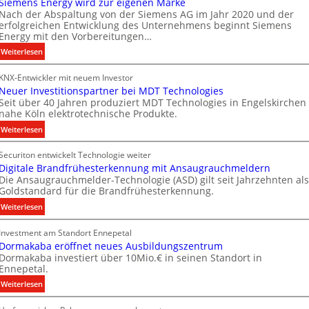
t
Siemens Energy wird zur eigenen Marke
t
Nach der Abspaltung von der Siemens AG im Jahr 2020 und der
e
e
erfolgreichen Entwicklung des Unternehmens beginnt Siemens
c
Energy mit den Vorbereitungen…
n
h
:
Weiterlesen
n
S
i
KNX-Entwickler mit neuem Investor
i
k
Neuer Investitionspartner bei MDT Technologies
e
Seit über 40 Jahren produziert MDT Technologies in Engelskirchen
m
nahe Köln elektrotechnische Produkte.
e
:
Weiterlesen
n
N
s
Securiton entwickelt Technologie weiter
e
E
Digitale Brandfrühesterkennung mit Ansaugrauchmeldern
u
n
Die Ansaugrauchmelder-Technologie (ASD) gilt seit Jahrzehnten als
e
e
Goldstandard für die Brandfrühesterkennung.
r
r
:
Weiterlesen
I
g
D
n
y
Investment am Standort Ennepetal
i
v
w
Dormakaba eröffnet neues Ausbildungszentrum
g
e
i
Dormakaba investiert über 10Mio.€ in seinen Standort in
i
s
r
Ennepetal.
t
t
d
:
Weiterlesen
a
i
z
D
l
t
u