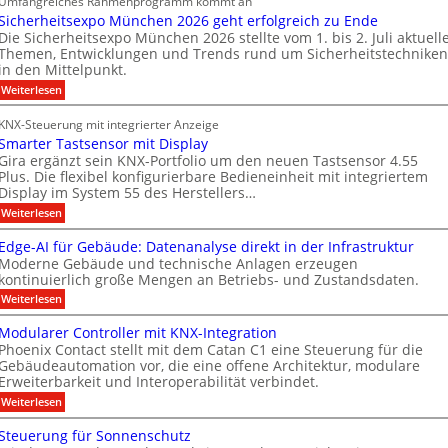
Umfangreiches Rahmenprogramm kommt an
o
e
i
r
Sicherheitsexpo München 2026 geht erfolgreich zu Ende
r
B
o
e
Die Sicherheitsexpo München 2026 stellte vom 1. bis 2. Juli aktuell
m
r
n
i
Themen, Entwicklungen und Trends rund um Sicherheitstechniken
a
a
s
g
in den Mittelpunkt.
k
n
p
e
:
Weiterlesen
a
d
a
n
S
b
i
f
r
e
KNX-Steuerung mit integrierter Anzeige
c
a
r
t
n
Smarter Tastsensor mit Display
h
e
ü
n
M
e
Gira ergänzt sein KNX-Portfolio um den neuen Tastsensor 4.55
r
r
h
Plus. Die flexibel konfigurierbare Bedieneinheit mit integriertem
e
a
h
ö
Display im System 55 des Herstellers…
e
r
r
e
f
s
:
Weiterlesen
b
i
k
S
t
f
t
e
e
m
s
Edge-AI für Gebäude: Datenanalyse direkt in der Infrastruktur
n
e
i
a
e
Moderne Gebäude und technische Anlagen erzeugen
e
r
r
M
x
kontinuierlich große Mengen an Betriebs- und Zustandsdaten.
t
p
t
k
D
e
:
o
Weiterlesen
n
e
T
r
E
M
T
e
n
d
ü
T
Modularer Controller mit KNX-Integration
a
g
n
u
n
e
Phoenix Contact stellt mit dem Catan C1 eine Steuerung für die
s
e
c
e
u
Gebäudeautomation vor, die eine offene Architektur, modulare
c
t
-
h
s
Erweiterbarkeit und Interoperabilität verbindet.
s
A
e
n
h
e
I
n
A
:
Weiterlesen
g
n
n
f
2
M
u
m
s
o
ü
0
o
Steuerung für Sonnenschutz
o
s
r
2
i
l
d