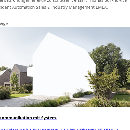
erbedrohungen effektiv zu schützen“, erklärt Thomas Burklé, Vice
sident Automation Sales & Industry Management EMEA.
eige
kommunikation mit System.