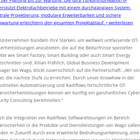
 der Planung bis zur Wartung: Die Gira Türkommunikation IP
erstützt Elektrofachbetriebe mit einem durchgängigen System.
trale Projektierung, modulare Erweiterbarkeit und sichere
nwartung erleichtern den gesamten Projektablauf.
‣ weiterlesen
 Unternehmen bündeln ihre Stärken, um weltweit umfassende OT-
herheitslösungen anzubieten, die auf die Bedürfnisse spezieller
kte wie Smart Factory, Smart Building oder auch Smart Energy
eschnitten sind. Kilian Fröhlich, Global Business Development
ager bei Wago, blickt zuversichtlich auf die Partnerschaft: „Wir si
ei, die nächste Stufe zu erreichen. Durch unser Knowhow in der
ustriellen Automatisierung und Radiflows fortschrittliche OT-
ersicherheitslösungen können wir künftig ein ganzheitliches Cyber
urity Consulting bereitstellen.“
ch die Integration von Radiflows Softwarelösungen im Bereich
ersicherheit in die Produkte und Dienstleistungen von Wago sollen
den in Zukunft durch eine erweiterte Bedrohungserkennung, eine