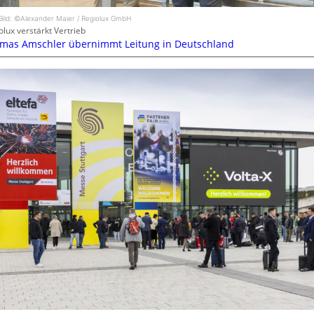
Bild: ©Alexander Maier / Regiolux GmbH
olux verstärkt Vertrieb
mas Amschler übernimmt Leitung in Deutschland