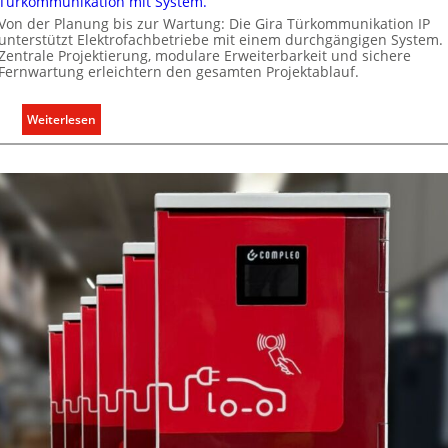
Türkommunikation mit System.
h
g
e
Von der Planung bis zur Wartung: Die Gira Türkommunikation IP
e
unterstützt Elektrofachbetriebe mit einem durchgängigen System.
n
Zentrale Projektierung, modulare Erweiterbarkeit und sichere
r
M
Fernwartung erleichtern den gesamten Projektablauf.
e
a
c
r
:
Weiterlesen
h
k
T
t
t
ü
e
r
r
k
f
o
a
m
s
m
s
u
e
n
n
i
u
k
n
a
d
t
r
i
e
o
g