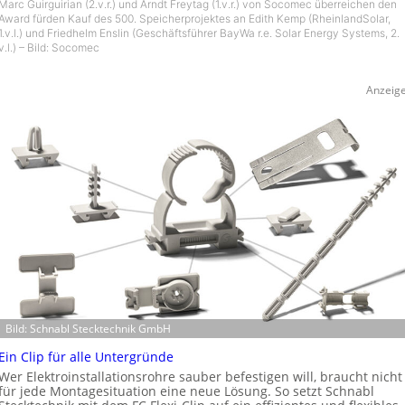
Marc Guirguirian (2.v.r.) und Arndt Freytag (1.v.r.) von Socomec überreichen den
Award fürden Kauf des 500. Speicherprojektes an Edith Kemp (RheinlandSolar,
1.v.l.) und Friedhelm Enslin (Geschäftsführer BayWa r.e. Solar Energy Systems, 2.
v.l.) – Bild: Socomec
Anzeig
Bild: Schnabl Stecktechnik GmbH
Ein Clip für alle Untergründe
Wer Elektroinstallationsrohre sauber befestigen will, braucht nicht
für jede Montagesituation eine neue Lösung. So setzt Schnabl