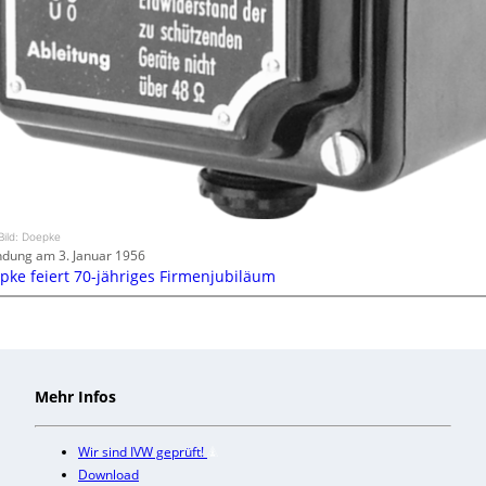
Bild: Doepke
dung am 3. Januar 1956
pke feiert 70-jähriges Firmenjubiläum
Mehr Infos
Wir sind IVW geprüft!
Download