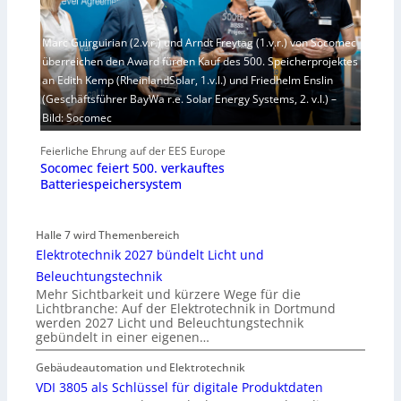
Marc Guirguirian (2.v.r.) und Arndt Freytag (1.v.r.) von Socomec
überreichen den Award fürden Kauf des 500. Speicherprojektes
an Edith Kemp (RheinlandSolar, 1.v.l.) und Friedhelm Enslin
(Geschäftsführer BayWa r.e. Solar Energy Systems, 2. v.l.) –
Bild: Socomec
Feierliche Ehrung auf der EES Europe
Socomec feiert 500. verkauftes
Batteriespeichersystem
Halle 7 wird Themenbereich
Elektrotechnik 2027 bündelt Licht und
Beleuchtungstechnik
Mehr Sichtbarkeit und kürzere Wege für die
Lichtbranche: Auf der Elektrotechnik in Dortmund
werden 2027 Licht und Beleuchtungstechnik
gebündelt in einer eigenen…
Gebäudeautomation und Elektrotechnik
VDI 3805 als Schlüssel für digitale Produktdaten