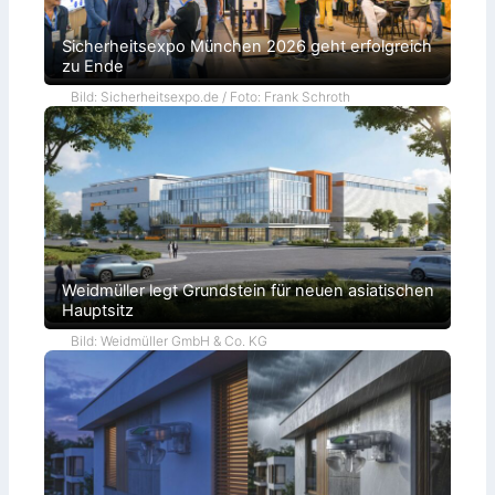
Sicherheitsexpo München 2026 geht erfolgreich
zu Ende
Bild: Sicherheitsexpo.de / Foto: Frank Schroth
Weidmüller legt Grundstein für neuen asiatischen
Hauptsitz
Bild: Weidmüller GmbH & Co. KG