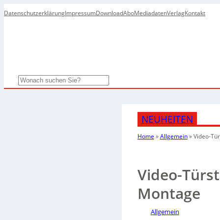
Datenschutzerklärung
Impressum
Download
Abo
Mediadaten
Verlag
Kontakt
Search
NEUHEITEN
Home
»
Allgemein
»
Video-Tür
Video-Türst
Montage
Allgemein