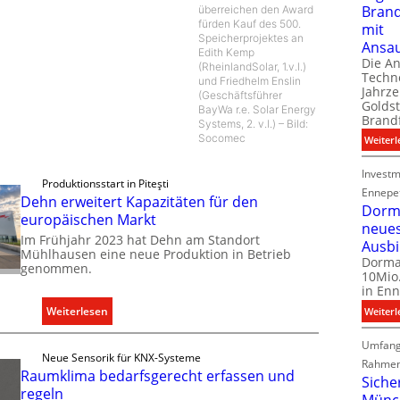
Bran
überreichen den Award
fürden Kauf des 500.
mit
Speicherprojektes an
Ansa
Edith Kemp
Die A
(RheinlandSolar, 1.v.l.)
Techno
und Friedhelm Enslin
Jahrze
(Geschäftsführer
Goldst
BayWa r.e. Solar Energy
Brand
Systems, 2. v.l.) – Bild:
Socomec
Weiterl
Investm
Produktionsstart in Piteşti
Ennepe
Dehn erweitert Kapazitäten für den
Dorma
europäischen Markt
neue
Im Frühjahr 2023 hat Dehn am Standort
Ausb
Mühlhausen eine neue Produktion in Betrieb
Dorma
genommen.
10Mio.
in Enn
:
Weiterlesen
Weiterl
D
Umfang
e
Neue Sensorik für KNX-Systeme
Rahmen
h
Raumklima bedarfsgerecht erfassen und
Siche
n
regeln
Münc