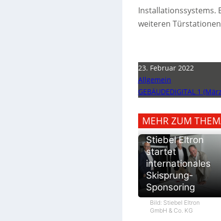
Installationssystems. 
weiteren Türstationen
23. Februar 2022
Allgemein
GEBÄUDEDIGITAL 1 (März
MEHR ZUM THEM
Stiebel Eltron
startet
internationales
Skisprung-
Sponsoring
Bild: Stiebel Eltron
GmbH & Co. KG