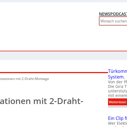
NEWS
PODCAS
Search
Türkomm
System.
stationen mit 2-Draht-Montage
Von der P
Die Gira 
unterstüt
mit eine
ationen mit 2-Draht-
:
Weiterlesen
Ein Clip 
Wer Elekt