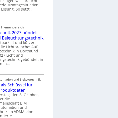
festigen will, braucht
o
 jede Montagesituation
m
 Lösung. So setzt…
m
u
E
n
d Themenbereich
n
k
echnik 2027 bündelt
C
a
d Beleuchtungstechnik
tbarkeit und kürzere
die Lichtbranche: Auf
p
rotechnik in Dortmund
o
27 Licht und
n
ngstechnik gebündelt in
ü
m
enen…
r
a
E
S
omation und Elektrotechnik
y
als Schlüssel für
e
e
s
 Produktdaten
k
U
stag, den 8. Oktober,
n
e
et die
r
m
meinschaft BIM
o
e
utomation und
r
chnik im VDMA eine
e
g
ntierte