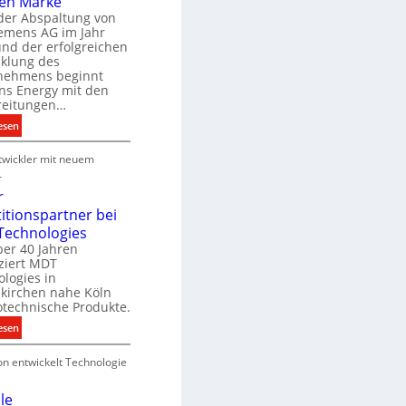
en Marke
B
der Abspaltung von
d
e
iemens AG im Jahr
nd der erfolgreichen
g
cklung des
e
nehmens beginnt
u
ns Energy mit den
c
a
reitungen…
h
:
esen
e
S
u
P
wickler mit neuem
i
n
r
e
r
g
o
m
r
s
d
e
titionspartner bei
u
n
Technologies
e
k
s
ber 40 Jahren
c
ziert MDT
E
h
d
logies in
n
n
skirchen nahe Köln
a
e
otechnische Produkte.
r
k
e
:
esen
g
n
N
y
on entwickelt Technologie
e
w
u
i
e
le
r