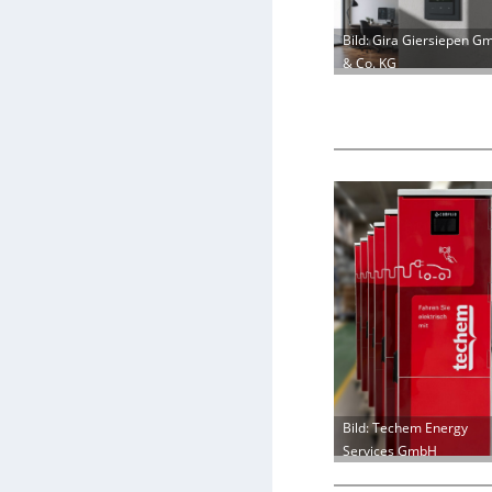
Bild: Gira Giersiepen G
& Co. KG
Bild: Techem Energy
Services GmbH