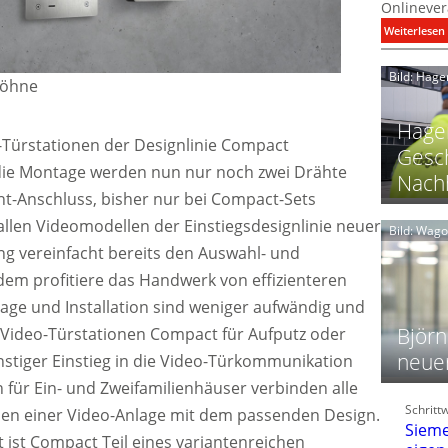
Onlinever
:
Weiterlesen
i
Bild: Hage
 Söhne
I
Hager
o-Türstationen der Designlinie Compact
Gesch
 die Montage werden nun nur noch zwei Drähte
Nachh
ht-Anschluss, bisher nur bei Compact-Sets
l
ei allen Videomodellen der Einstiegsdesignlinie neuer
Bild: Wag
g vereinfacht bereits den Auswahl- und
l
dem profitiere das Handwerk von effizienteren
t
l
age und Installation sind weniger aufwändig und
i
Björn
ie Video-Türstationen Compact für Aufputz oder
neue
nstiger Einstieg in die Video-Türkommunikation
n für Ein- und Zweifamilienhäuser verbinden alle
t
l
Schritt
f
nen einer Video-Anlage mit dem passenden Design.
Sieme
 ist Compact Teil eines variantenreichen