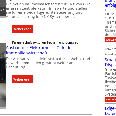
e
Die neuen Raumklimasensoren für KNX von Gira
erfol
r
erfassen zentrale Raumklimawerte und stellen
Die Si
mbH
sie für eine bedarfsgerechte Steuerung und
w
Münch
Automatisierung im KNX-System bereit.
e
1. bis 
Theme
i
und T
t
:
Weiterlesen
Sicher
e
R
den Mi
r
a
Weiterl
Partnerschaft zwischen Techem und Compleo
t
u
Ausbau der Elektromobilität in der
KNX-Ste
K
m
Immobilienwirtschaft
Anzeig
a
k
Der Ausbau von Ladeinfrastruktur in Wohn- und
Smart
p
l
Gewerbeimmobilien gewinnt weiter an
Displ
a
Bedeutung.
i
Gira e
z
m
Portf
i
Tastse
a
:
Weiterlesen
flexib
t
b
A
Bedien
ä
e
integr
u
t
d
System
s
e
a
Weiterl
b
n
r
a
Edge-
f
f
u
Daten
ü
s