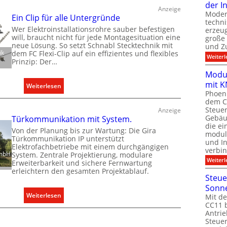
d
der I
Anzeige
r
g
e
Moder
Ein Clip für alle Untergründe
d
e
techn
r
Wer Elektroinstallationsrohre sauber befestigen
erzeug
e
r
E
will, braucht nicht für jede Montagesituation eine
große
n
e
l
neue Lösung. So setzt Schnabl Stecktechnik mit
und Z
e
c
ik
dem FC Flexi-Clip auf ein effizientes und flexibles
e
Weiterl
Prinzip: Der…
u
h
k
r
Modul
t
t
mit K
o
e
:
Weiterlesen
r
Phoeni
p
r
E
o
dem C
ä
f
i
m
Steuer
Anzeige
i
a
Gebäu
n
Türkommunikation mit System.
o
die ei
s
s
C
b
Von der Planung bis zur Wartung: Die Gira
modula
c
s
Türkommunikation IP unterstützt
l
i
und In
Elektrofachbetriebe mit einem durchgängigen
h
e
i
verbin
l
GmbH
System. Zentrale Projektierung, modulare
e
n
p
Weiterl
i
Erweiterbarkeit und sichere Fernwartung
n
u
erleichtern den gesamten Projektablauf.
f
t
Steue
M
n
ü
ä
Sonn
a
d
r
t
:
Weiterlesen
Mit de
r
r
a
i
CC11 b
T
k
e
Antrie
l
n
ü
Steue
t
g
l
d
r