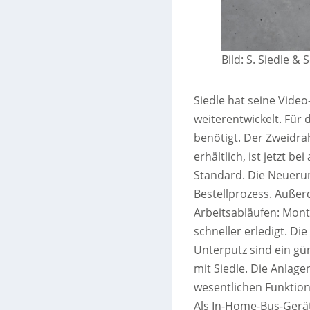
Bild: S. Siedle &
Siedle hat seine Vide
weiterentwickelt. Für
benötigt. Der Zweidra
erhältlich, ist jetzt b
Standard. Die Neuerun
Bestellprozess. Außer
Arbeitsabläufen: Mont
schneller erledigt. D
Unterputz sind ein gü
mit Siedle. Die Anlage
wesentlichen Funktio
Als In-Home-Bus-Gerät