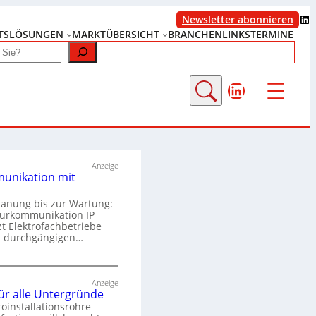
LinkedIn
Newsletter abonnieren
TS
LÖSUNGEN
MARKTÜBERSICHT
BRANCHENLINKS
TERMINE
LinkedIn
Anzeige
unikation mit
lanung bis zur Wartung:
Türkommunikation IP
zt Elektrofachbetriebe
m durchgängigen…
T
ü
Anzeige
für alle Untergründe
r
roinstallationsrohre
k