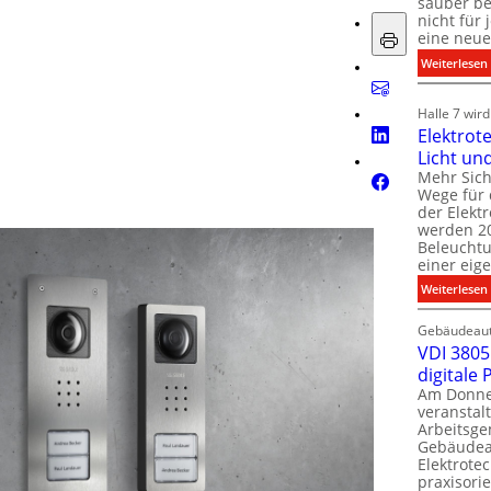
sauber be
nicht für
eine neue
:
Weiterlesen
i
i
Halle 7 wir
Elektrot
Licht un
l
t
Mehr Sich
i
Wege für 
i
der Elekt
werden 20
f
Beleuchtu
einer eig
i
:
Weiterlesen
t
l
Gebäudeaut
l
l
VDI 3805 
digitale
t
Am Donner
t
veranstalt
t
Arbeitsge
.
Gebäudea
t
Elektrote
praxisorie