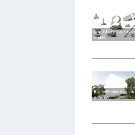
Bild: Schnabl Stecktechn
GmbH
Bild: GIRA Giersiepen 
& Co. KG