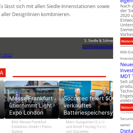
eigen
Es lässt sich mit allen Siedle-Innenstationen sowie
Nach 
der S
i
 aller Designlinien kombinieren.
2020 u
l
Entwi
i
Unter
t
Sieme
Vorbe
l
S. Siedle & Söhne
Weiterl
t
Zur Firmenwebsite
KNX-Ent
) 2022
Investo
Neue
Inves
A
t
MDT 
Seit ü
t
produ
Techno
Engel
Messe Frankfurt
Socomec feiert 500.
i
elektr
t
übernimmt Light
verkauftes
Weiterl
Expo London
Batteriespeichersystem
Securit
Bild: Messe Frankfurt
Marc Guirguirian (2.v.r.)
weiter
Exhibition GmbH / Pietro
und Arndt Freytag (1.v.r.)
Digita
Sutera
von Socomec