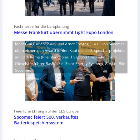
Fachmesse für die Lichtplanung
Messe Frankfurt übernimmt Light Expo London
Marc Guirguirian (2.v.r.) und Arndt Freytag (1.v.r.) von Socomec
überreichen den Award fürden Kauf des 500. Speicherprojektes
an Edith Kemp (RheinlandSolar, 1.v.l.) und Friedhelm Enslin
(Geschäftsführer BayWa r.e. Solar Energy Systems, 2. v.l.) – Bild:
Socomec
Feierliche Ehrung auf der EES Europe
Socomec feiert 500. verkauftes
Batteriespeichersystem