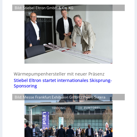
Bild: Stiebel Eltron GmbH & Co. KG
Wärmepumpenhersteller mit neuer Präsenz
Stiebel Eltron startet internationales Skisprung-
Sponsoring
Bild: Messe Frankfurt Exhibition GmbH / Pietro Sutera