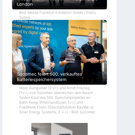
London
Bild: Messe Frankfurt Exhibition GmbH / Pietro
Sutera
Socomec feiert 500. verkauftes
Batteriespeichersystem
Marc Guirguirian (2.v.r.) und Arndt Freytag
(1.v.r.) von Socomec überreichen den Award
fürden Kauf des 500. Speicherprojektes an
Edith Kemp (RheinlandSolar, 1.v.l.) und
Friedhelm Enslin (Geschäftsführer BayWa r.e.
Solar Energy Systems, 2. v.l.) – Bild: Socomec