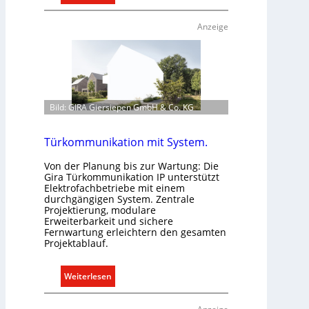
A
s
u
s
Anzeige
s
e
b
n
a
u
u
n
d
d
Bild: GIRA Giersiepen GmbH & Co. KG
e
r
r
e
E
g
Türkommunikation mit System.
l
e
Von der Planung bis zur Wartung: Die
e
l
Gira Türkommunikation IP unterstützt
k
n
Elektrofachbetriebe mit einem
t
durchgängigen System. Zentrale
Projektierung, modulare
r
Erweiterbarkeit und sichere
o
Fernwartung erleichtern den gesamten
m
Projektablauf.
o
b
:
Weiterlesen
i
T
l
ü