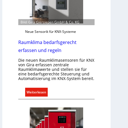
Bild: Gira Giersiepen GmbH & Co. KG
Neue Sensorik für KNX-Systeme
Raumklima bedarfsgerecht
erfassen und regeln
Die neuen Raumklimasensoren für KNX
von Gira erfassen zentrale
Raumklimawerte und stellen sie für
eine bedarfsgerechte Steuerung und
Automatisierung im KNX-System bereit.
:
Weiterlesen
R
a
u
m
k
l