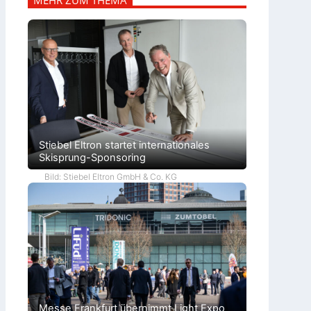
MEHR ZUM THEMA
Stiebel Eltron startet internationales
Skisprung-Sponsoring
Bild: Stiebel Eltron GmbH & Co. KG
Messe Frankfurt übernimmt Light Expo