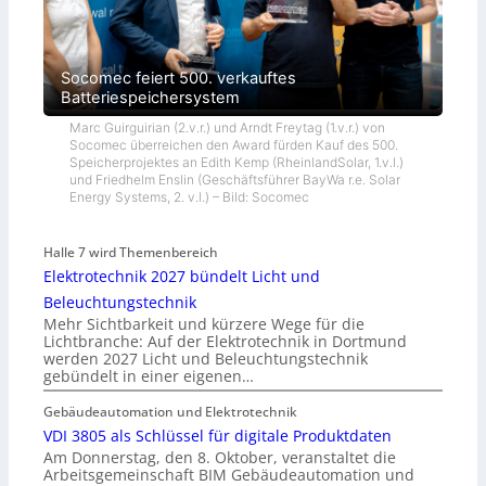
Socomec feiert 500. verkauftes
Batteriespeichersystem
Marc Guirguirian (2.v.r.) und Arndt Freytag (1.v.r.) von
Socomec überreichen den Award fürden Kauf des 500.
Speicherprojektes an Edith Kemp (RheinlandSolar, 1.v.l.)
und Friedhelm Enslin (Geschäftsführer BayWa r.e. Solar
Energy Systems, 2. v.l.) – Bild: Socomec
Halle 7 wird Themenbereich
Elektrotechnik 2027 bündelt Licht und
Beleuchtungstechnik
Mehr Sichtbarkeit und kürzere Wege für die
Lichtbranche: Auf der Elektrotechnik in Dortmund
werden 2027 Licht und Beleuchtungstechnik
gebündelt in einer eigenen…
Gebäudeautomation und Elektrotechnik
VDI 3805 als Schlüssel für digitale Produktdaten
Am Donnerstag, den 8. Oktober, veranstaltet die
Arbeitsgemeinschaft BIM Gebäudeautomation und