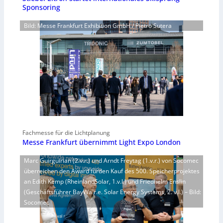
Sponsoring
Bild: Messe Frankfurt Exhibition GmbH / Pietro Sutera
Fachmesse für die Lichtplanung
Messe Frankfurt übernimmt Light Expo London
Marc Guirguirian (2.v.r.) und Arndt Freytag (1.v.r.) von Socomec
überreichen den Award fürden Kauf des 500. Speicherprojektes
an Edith Kemp (RheinlandSolar, 1.v.l.) und Friedhelm Enslin
(Geschäftsführer BayWa r.e. Solar Energy Systems, 2. v.l.) – Bild:
Socomec