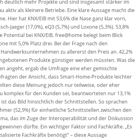
ch deutlich mehr Projekte und sind insgesamt stärker im
aktiv als kleinere Betriebe. Eine klare Aussage macht die
e. Hier hat KNX/EIB mit 53,6% die Nase ganz klar vorn,
h-Jaeger (17,0%), eQ3 (5,7%) und Loxone (5,3%). 53,8%
e Potential bei KNX/EIB. free@home belegt beim Blick
one mit 5,0% Platz drei. Bei der Frage nach den
 Handwerksunternehmen zu allererst den Preis an. 42,2%
 angebotenen Produkte günstiger werden müssten. Was die
n angeht, ergab die Umfrage eine eher gemischte
fragten der Ansicht, dass Smart-Home-Produkte leichter
teilten diese Meinung jedoch nur teilweise, oder eher
zu komplex für den Kunden sei, beantworteten nur 13,1%
r ist das Bild hinsichtlich der Schnittstellen. So sprachen
hmer (52,9%) für einheitliche Schnittstellen zwischen den
ma, das im Zuge der Interoperabilität und der Diskussion
innen dürfte. Ein wichtiger Faktor sind Fachkräfte. „Es
isierte Fachkräfte benötigt“ – diese Aussage