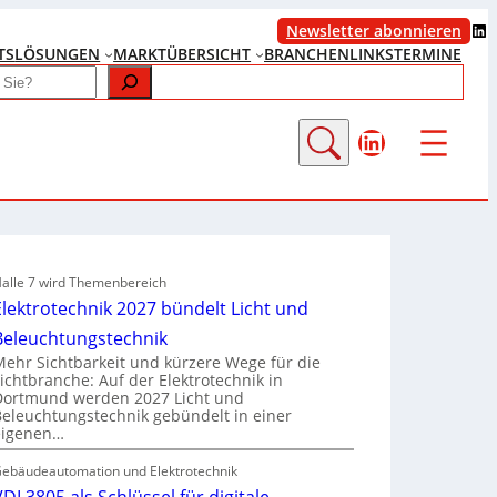
LinkedIn
Newsletter abonnieren
TS
LÖSUNGEN
MARKTÜBERSICHT
BRANCHENLINKS
TERMINE
LinkedIn
alle 7 wird Themenbereich
Elektrotechnik 2027 bündelt Licht und
Beleuchtungstechnik
Mehr Sichtbarkeit und kürzere Wege für die
Lichtbranche: Auf der Elektrotechnik in
Dortmund werden 2027 Licht und
Beleuchtungstechnik gebündelt in einer
eigenen…
ebäudeautomation und Elektrotechnik
VDI 3805 als Schlüssel für digitale