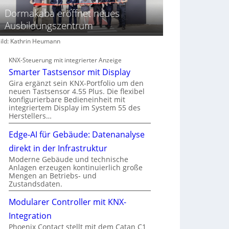
Dormakaba eröffnet neues
Ausbildungszentrum
ild: Kathrin Heumann
KNX-Steuerung mit integrierter Anzeige
Smarter Tastsensor mit Display
Gira ergänzt sein KNX-Portfolio um den
neuen Tastsensor 4.55 Plus. Die flexibel
konfigurierbare Bedieneinheit mit
integriertem Display im System 55 des
Herstellers…
Edge-AI für Gebäude: Datenanalyse
direkt in der Infrastruktur
Moderne Gebäude und technische
Anlagen erzeugen kontinuierlich große
Mengen an Betriebs- und
Zustandsdaten.
Modularer Controller mit KNX-
Integration
Phoenix Contact stellt mit dem Catan C1