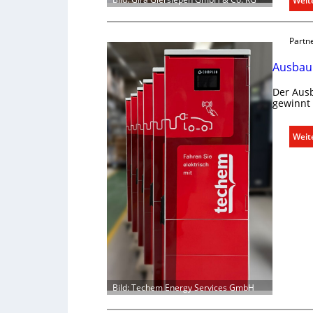
Weit
Partn
Ausbau 
Der Aus
gewinnt
Weit
Bild: Techem Energy Services GmbH