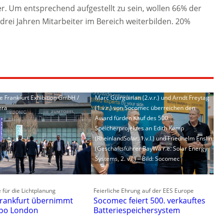
. Um entsprechend aufgestellt zu sein, wollen 66% der
ei Jahren Mitarbeiter im Bereich weiterbilden. 20%
e Frankfurt Exhibition GmbH /
Marc Guirguirian (2.v.r.) und Arndt Freytag
era
(1.v.r.) von Socomec überreichen den
Award fürden Kauf des 500.
Speicherprojektes an Edith Kemp
(RheinlandSolar, 1.v.l.) und Friedhelm Enslin
(Geschäftsführer BayWa r.e. Solar Energy
Systems, 2. v.l.) – Bild: Socomec
für die Lichtplanung
Feierliche Ehrung auf der EES Europe
rankfurt übernimmt
Socomec feiert 500. verkauftes
xpo London
Batteriespeichersystem