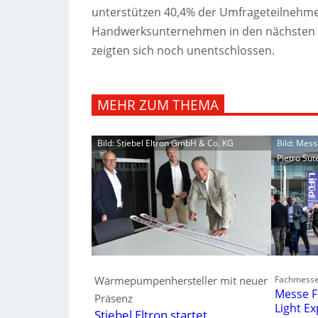
unterstützen 40,4% der Umfrageteilnehmer
Handwerksunternehmen in den nächsten dr
zeigten sich noch unentschlossen.
MEHR ZUM THEMA
Bild: Stiebel Eltron GmbH & Co. KG
Bild: Mess
Pietro Sut
Fachmesse 
Wärmepumpenhersteller mit neuer
Messe F
Präsenz
Light E
Stiebel Eltron startet