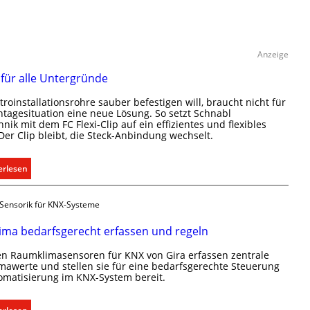
Anzeige
p für alle Untergründe
troinstallationsrohre sauber befestigen will, braucht nicht für
tagesituation eine neue Lösung. So setzt Schnabl
hnik mit dem FC Flexi-Clip auf ein effizientes und flexibles
 Der Clip bleibt, die Steck-Anbindung wechselt.
:
erlesen
E
i
Sensorik für KNX-Systeme
n
C
ma bedarfsgerecht erfassen und regeln
l
n Raumklimasensoren für KNX von Gira erfassen zentrale
i
awerte und stellen sie für eine bedarfsgerechte Steuerung
p
omatisierung im KNX-System bereit.
f
ü
: