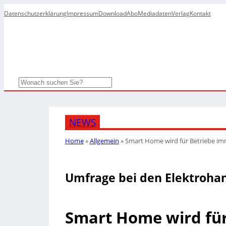
Datenschutzerklärung
Impressum
Download
Abo
Mediadaten
Verlag
Kontakt
Search
NEWS
Home
»
Allgemein
»
Smart Home wird für Betriebe im
Umfrage bei den Elektroh
Smart Home wird fü