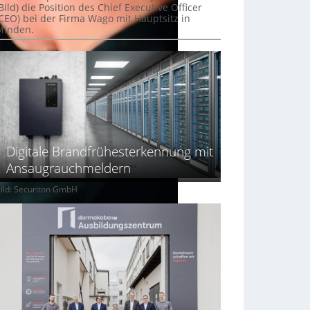
Bild) die Position des Chief Executive Officer
(CEO) bei der Firma Wago mit Hauptsitz in
Minden.
Digitale Brandfrühesterkennung mit
Ansaugrauchmeldern
ild: Securiton GmbH