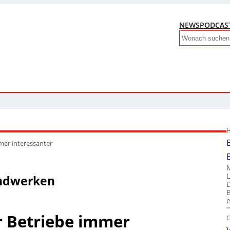
NEWS
PODCAS
Search
H
mer interessanter
andwerken
r Betriebe immer
G