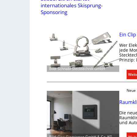
internationales Skisprung-
Sponsoring
Ein Cli
Wer Elek
jede Mon
Stecktec
Prinzip:
Bild: Schnabl Stecktechnik GmbH
Weit
Neue 
Raumkli
Die neue
Raumklim
und Aut
Bild: Gira Giersiepen GmbH & Co. KG