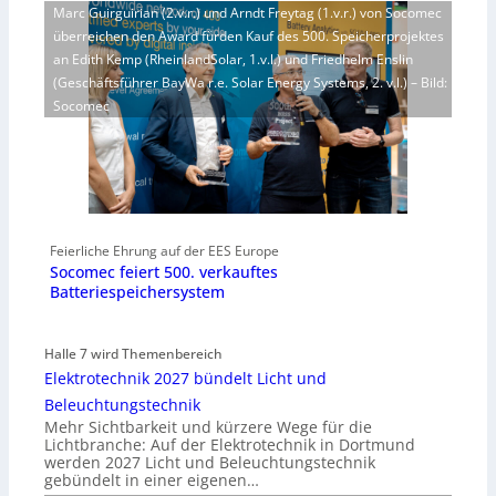
Marc Guirguirian (2.v.r.) und Arndt Freytag (1.v.r.) von Socomec
überreichen den Award fürden Kauf des 500. Speicherprojektes
an Edith Kemp (RheinlandSolar, 1.v.l.) und Friedhelm Enslin
(Geschäftsführer BayWa r.e. Solar Energy Systems, 2. v.l.) – Bild:
Socomec
Feierliche Ehrung auf der EES Europe
Socomec feiert 500. verkauftes
Batteriespeichersystem
Halle 7 wird Themenbereich
Elektrotechnik 2027 bündelt Licht und
Beleuchtungstechnik
Mehr Sichtbarkeit und kürzere Wege für die
Lichtbranche: Auf der Elektrotechnik in Dortmund
werden 2027 Licht und Beleuchtungstechnik
gebündelt in einer eigenen…