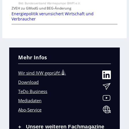
Bild: Bundesverband Wärmepumpe (BWP) e.V.
ZVEH zu GModG und BEG-Änderung
Energiepolitik verunsichert Wirtschaft und
Verbraucher
Mehr Infos
Wir sind IVW geprüft!
Download
TeDo Business
Mediadaten
Abo-Service
Unsere weiteren Fachmagazine
+