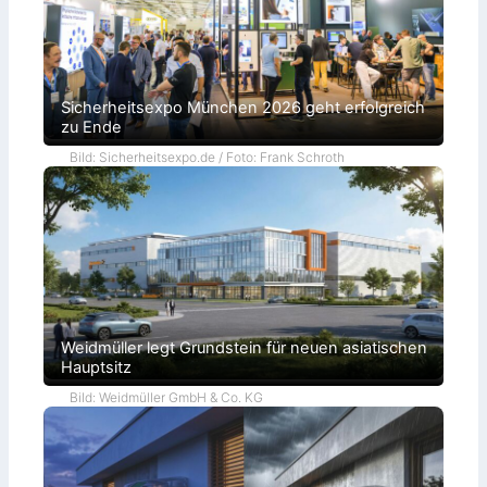
Sicherheitsexpo München 2026 geht erfolgreich
zu Ende
Bild: Sicherheitsexpo.de / Foto: Frank Schroth
Weidmüller legt Grundstein für neuen asiatischen
Hauptsitz
Bild: Weidmüller GmbH & Co. KG