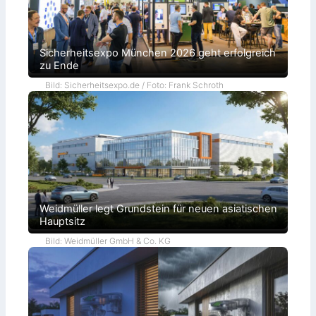
Sicherheitsexpo München 2026 geht erfolgreich
zu Ende
Bild: Sicherheitsexpo.de / Foto: Frank Schroth
Weidmüller legt Grundstein für neuen asiatischen
Hauptsitz
Bild: Weidmüller GmbH & Co. KG