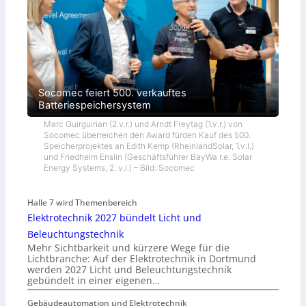
Socomec feiert 500. verkauftes
Batteriespeichersystem
Marc Guirguirian (2.v.r.) und Arndt Freytag (1.v.r.) von
Socomec überreichen den Award fürden Kauf des 500.
Speicherprojektes an Edith Kemp (RheinlandSolar, 1.v.l.)
und Friedhelm Enslin (Geschäftsführer BayWa r.e. Solar
Energy Systems, 2. v.l.) – Bild: Socomec
Halle 7 wird Themenbereich
Elektrotechnik 2027 bündelt Licht und
Beleuchtungstechnik
Mehr Sichtbarkeit und kürzere Wege für die
Lichtbranche: Auf der Elektrotechnik in Dortmund
werden 2027 Licht und Beleuchtungstechnik
gebündelt in einer eigenen…
Gebäudeautomation und Elektrotechnik