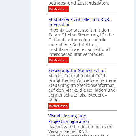
l
2
a
Betriebs- und Zustandsdaten.
s
0
d
u
t
:
Weiterlesen
2
u
s
E
g
6
e
d
n
g
Modularer Controller mit KNX-
r
n
g
e
g
Integration
a
s
e
h
Phoenix Contact stellt mit dem
s
o
-
t
u
r
Catan C1 eine Steuerung für die
A
z
e
c
m
I
Gebäudeautomation vor, die
r
e
h
i
f
f
eine offene Architektur,
n
t
ü
o
m
modulare Erweiterbarkeit und
D
r
l
t
Interoperabilität verbindet.
e
i
G
g
r
s
e
:
l
Weiterlesen
r
p
u
b
M
e
d
l
ä
o
i
m
Steuerung für Sonnenschutz
e
a
u
d
c
Mit der CentralControl CC11
y
d
u
r
h
bringt Becker-Antriebe eine neue
e
l
z
n
Steuerung im Steckdosenformat
:
a
u
D
auf den Markt, die Rollläden und
r
E
a
e
Sonnenschutz lokal steuert –
n
t
r
d
ohne…
e
C
e
:
Weiterlesen
n
o
S
a
n
t
n
t
Visualisierung und
e
a
r
Projektkonfiguration
u
l
o
Peaknx veröffentlicht eine neue
e
y
l
Version seiner KNX-
r
s
l
u