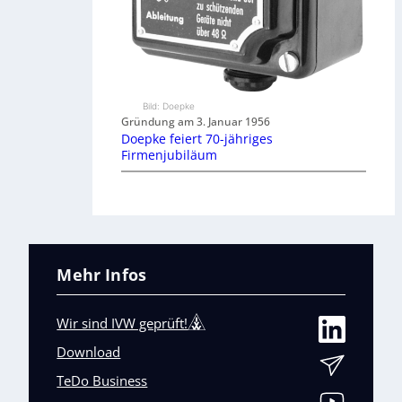
Bild: Doepke
Gründung am 3. Januar 1956
Doepke feiert 70-jähriges
Firmenjubiläum
Mehr Infos
Wir sind IVW geprüft!
Download
TeDo Business