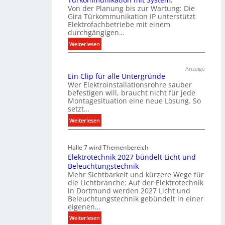
Von der Planung bis zur Wartung: Die
Gira Türkommunikation IP unterstützt
Elektrofachbetriebe mit einem
durchgängigen…
:
Weiterlesen
T
ü
Anzeige
r
Ein Clip für alle Untergründe
k
Wer Elektroinstallationsrohre sauber
o
befestigen will, braucht nicht für jede
Montagesituation eine neue Lösung. So
m
setzt…
m
u
:
Weiterlesen
n
E
i
i
Halle 7 wird Themenbereich
k
n
Elektrotechnik 2027 bündelt Licht und
a
C
Beleuchtungstechnik
t
l
Mehr Sichtbarkeit und kürzere Wege für
i
i
die Lichtbranche: Auf der Elektrotechnik
o
p
in Dortmund werden 2027 Licht und
n
f
Beleuchtungstechnik gebündelt in einer
m
eigenen…
ü
i
r
:
Weiterlesen
t
a