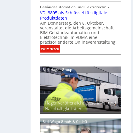
E
S
l
Gebäudeautomation und Elektrotechnik
l
y
l
VDI 3805 als Schlüssel für digitale
e
s
e
Produktdaten
k
t
U
Am Donnerstag, den 8. Oktober,
t
veranstaltet die Arbeitsgemeinschaft
e
n
r
BIM Gebäudeautomation und
m
t
o
Elektrotechnik im VDMA eine
.
e
t
praxisorientierte Onlineveranstaltung.
r
e
:
Weiterlesen
g
c
V
r
h
D
ü
n
I
n
i
Bild: Hager Group
3
d
k
8
e
2
0
0
5
2
a
7
l
Hager veröffentlicht Geschäfts- und
b
s
Nachhaltigkeitsbericht
ü
S
n
c
d
Bild: Wago GmbH & Co. KG
h
e
l
l