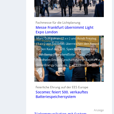
Fachmesse für die Lichtplanung
Messe Frankfurt übernimmt Light
Expo London
Marc Guirguirian (2.v.r.) und Arndt Freytag
(1.v.r.) von Socomec überreichen den Award
fürden Kauf des 500. Speicherprojektes an
Edith Kemp (RheinlandSolar, 1.v.l.) und
Friedhelm Enslin (Geschäftsführer BayWa r.e.
Solar Energy Systems, 2. v.l.) – Bild: Socomec
Feierliche Ehrung auf der EES Europe
Socomec feiert 500. verkauftes
Batteriespeichersystem
Anzeige
Türkommunikation mit System.