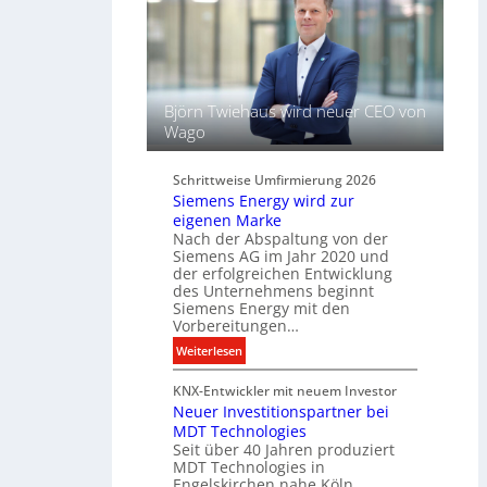
ü
t
s
L
s
i
e
c
l
h
f
Björn Twiehaus wird neuer CEO von
t
ü
Wago
u
r
n
d
d
Schrittweise Umfirmierung 2026
i
Siemens Energy wird zur
B
g
eigenen Marke
e
i
Nach der Abspaltung von der
l
t
Siemens AG im Jahr 2020 und
e
a
der erfolgreichen Entwicklung
u
des Unternehmens beginnt
l
c
Siemens Energy mit den
e
h
Vorbereitungen…
P
t
:
Weiterlesen
r
u
S
o
n
KNX-Entwickler mit neuem Investor
i
d
g
Neuer Investitionspartner bei
e
u
s
MDT Technologies
m
k
t
Seit über 40 Jahren produziert
e
t
MDT Technologies in
e
n
d
Engelskirchen nahe Köln