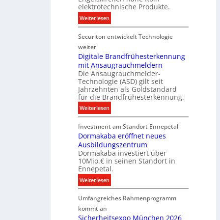
c
s
a
elektrotechnische Produkte.
h
E
t
:
Weiterlesen
n
n
e
N
i
e
n
Securiton entwickelt Technologie
e
k
r
u
weiter
g
e
Digitale Brandfrühesterkennung
y
mit Ansaugrauchmeldern
r
w
Die Ansaugrauchmelder-
I
i
Technologie (ASD) gilt seit
n
r
Jahrzehnten als Goldstandard
v
für die Brandfrühesterkennung.
d
e
z
:
Weiterlesen
s
u
D
t
r
Investment am Standort Ennepetal
i
i
e
Dormakaba eröffnet neues
g
t
i
Ausbildungszentrum
i
i
Dormakaba investiert über
g
t
o
10Mio.€ in seinen Standort in
e
a
n
Ennepetal.
n
l
s
:
Weiterlesen
e
e
p
D
n
B
a
Umfangreiches Rahmenprogramm
o
M
r
r
r
kommt an
a
a
t
m
Sicherheitsexpo München 2026
r
n