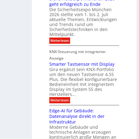
n
geht erfolgreich zu Ende
a
k
d
e
Die Sicherheitsexpo München
k
e
f
r
2026 stellte vom 1. bis 2. Juli
a
r
aktuelle Themen, Entwicklungen
b
b
ü
und Trends rund um
e
a
Sicherheitstechniken in den
h
i
e
Mittelpunkt.
e
M
r
:
Weiterlesen
s
D
S
ö
t
T
i
f
KNX-Steuerung mit integrierter
e
c
T
f
h
Anzeige
r
e
e
n
Smarter Tastsensor mit Display
k
r
c
e
Gira ergänzt sein KNX-Portfolio
e
h
h
um den neuen Tastsensor 4.55
t
e
n
n
Plus. Die flexibel konfigurierbare
i
n
n
Bedieneinheit mit integriertem
t
o
e
s
u
Display im System 55 des
l
u
e
Herstellers…
n
o
x
e
g
:
Weiterlesen
p
g
s
S
o
m
i
m
M
A
Edge-AI für Gebäude:
i
a
e
ü
Datenanalyse direkt in der
u
r
t
n
s
Infrastruktur
t
s
c
A
e
Moderne Gebäude und
h
b
n
r
e
technische Anlagen erzeugen
i
T
s
n
kontinuierlich große Mengen an
a