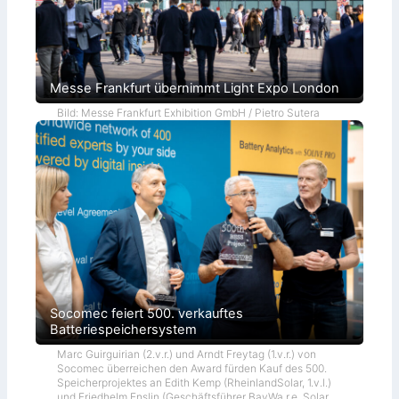
Messe Frankfurt übernimmt Light Expo London
Bild: Messe Frankfurt Exhibition GmbH / Pietro Sutera
Socomec feiert 500. verkauftes
Batteriespeichersystem
Marc Guirguirian (2.v.r.) und Arndt Freytag (1.v.r.) von
Socomec überreichen den Award fürden Kauf des 500.
Speicherprojektes an Edith Kemp (RheinlandSolar, 1.v.l.)
und Friedhelm Enslin (Geschäftsführer BayWa r.e. Solar