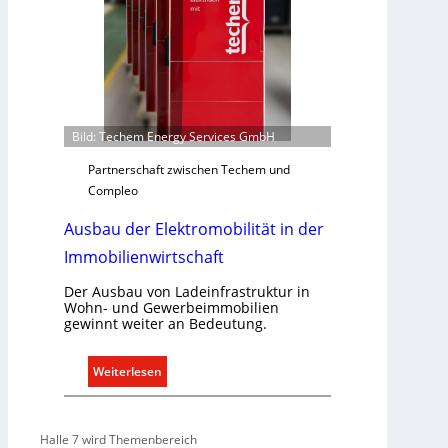
r
a
l
l
e
U
Bild: Techem Energy Services GmbH
n
t
Partnerschaft zwischen Techem und
e
Compleo
r
Ausbau der Elektromobilität in der
g
r
Immobilienwirtschaft
ü
n
Der Ausbau von Ladeinfrastruktur in
Wohn- und Gewerbeimmobilien
d
gewinnt weiter an Bedeutung.
e
:
Weiterlesen
A
u
s
Halle 7 wird Themenbereich