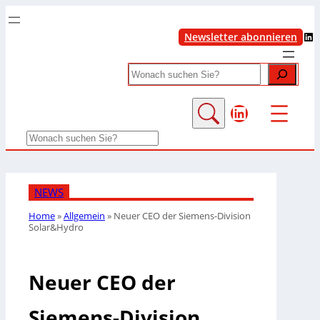
LinkedIn
Newsletter abonnieren
Search
LinkedIn
Search
NEWS
Home
»
Allgemein
»
Neuer CEO der Siemens-Division
Solar&Hydro
Neuer CEO der
Siemens-Division