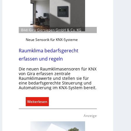
Bild: Gira Giersiepen GmbH & Co. KG
Neue Sensorik für KNX-Systeme
Raumklima bedarfsgerecht
erfassen und regeln
Die neuen Raumklimasensoren für KNX
von Gira erfassen zentrale
Raumklimawerte und stellen sie für
eine bedarfsgerechte Steuerung und
Automatisierung im KNX-System bereit.
:
Weiterlesen
R
a
Anzeige
u
m