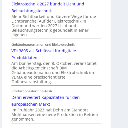
b
Elektrotechnik 2027 bündelt Licht und
a
Beleuchtungstechnik
u
Mehr Sichtbarkeit und kürzere Wege für die
d
Lichtbranche: Auf der Elektrotechnik in
Dortmund werden 2027 Licht und
e
Beleuchtungstechnik gebündelt in einer
r
eigenen…
E
l
Gebäudeautomation und Elektrotechnik
e
VDI 3805 als Schlüssel für digitale
k
Produktdaten
t
Am Donnerstag, den 8. Oktober, veranstaltet
die Arbeitsgemeinschaft BIM
r
Gebäudeautomation und Elektrotechnik im
o
VDMA eine praxisorientierte
m
Onlineveranstaltung.
o
Produktionsstart in Piteşti
b
Dehn erweitert Kapazitäten für den
i
l
europäischen Markt
Im Frühjahr 2023 hat Dehn am Standort
i
Mühlhausen eine neue Produktion in Betrieb
t
genommen.
ä
t