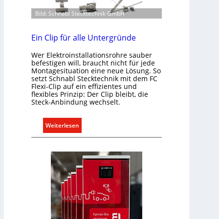
m
a
Bild: Schnabl Stecktechnik GmbH
u
s
n
s
i
Ein Clip für alle Untergründe
e
k
n
Wer Elektroinstallationsrohre sauber
a
u
befestigen will, braucht nicht für jede
t
Montagesituation eine neue Lösung. So
n
i
setzt Schnabl Stecktechnik mit dem FC
d
Flexi-Clip auf ein effizientes und
o
r
flexibles Prinzip: Der Clip bleibt, die
n
e
Steck-Anbindung wechselt.
m
g
i
e
:
Weiterlesen
t
l
E
S
n
i
y
n
s
C
t
l
e
i
m
p
.
f
ü