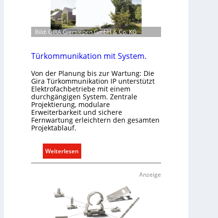
k
l
i
Bild: GIRA Giersiepen GmbH & Co. KG
m
a
b
Türkommunikation mit System.
e
Von der Planung bis zur Wartung: Die
d
Gira Türkommunikation IP unterstützt
a
Elektrofachbetriebe mit einem
r
durchgängigen System. Zentrale
Projektierung, modulare
f
Erweiterbarkeit und sichere
s
Fernwartung erleichtern den gesamten
g
Projektablauf.
e
r
:
Weiterlesen
e
T
c
ü
Anzeige
h
r
t
k
e
o
r
m
f