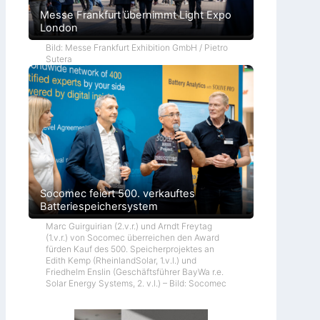
Messe Frankfurt übernimmt Light Expo
London
Bild: Messe Frankfurt Exhibition GmbH / Pietro
Sutera
Socomec feiert 500. verkauftes
Batteriespeichersystem
Marc Guirguirian (2.v.r.) und Arndt Freytag
(1.v.r.) von Socomec überreichen den Award
fürden Kauf des 500. Speicherprojektes an
Edith Kemp (RheinlandSolar, 1.v.l.) und
Friedhelm Enslin (Geschäftsführer BayWa r.e.
Solar Energy Systems, 2. v.l.) – Bild: Socomec