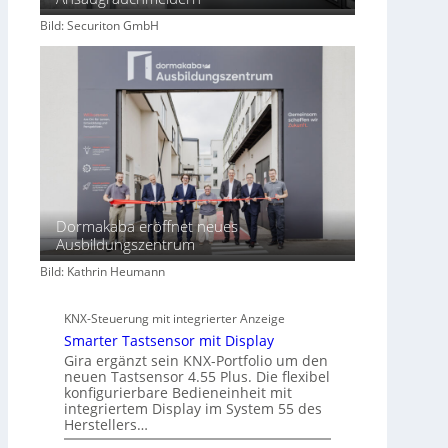
h
Bild: Securiton GmbH
a
f
t
Dormakaba eröffnet neues
Ausbildungszentrum
Bild: Kathrin Heumann
KNX-Steuerung mit integrierter Anzeige
Smarter Tastsensor mit Display
Gira ergänzt sein KNX-Portfolio um den
neuen Tastsensor 4.55 Plus. Die flexibel
konfigurierbare Bedieneinheit mit
integriertem Display im System 55 des
Herstellers…