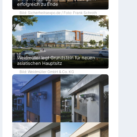
erfolgreich zu Ende
Bild: Sicherheitsexpo.de / Foto: Frank Schroth
Weidmüller legt Grundstein für neuen
asiatischen Hauptsitz
Bild: Weidmüller GmbH & Co. KG