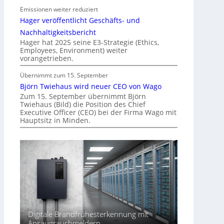
Emissionen weiter reduziert
i
Hager veröffentlicht Geschäfts- und
n
d
Nachhaltigkeitsbericht
e
Hager hat 2025 seine E3-Strategie (Ethics,
Employees, Environment) weiter
r
vorangetrieben.
I
m
Übernimmt zum 15. September
m
Björn Twiehaus wird neuer CEO von Wago
o
Zum 15. September übernimmt Björn
Twiehaus (Bild) die Position des Chief
b
Executive Officer (CEO) bei der Firma Wago mit
i
Hauptsitz in Minden.
l
i
e
n
w
i
r
t
s
Digitale Brandfrühesterkennung mit
c
Ansaugrauchmeldern